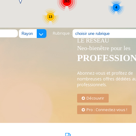
263
4
13
Rubrique :
LE RÉSEAU
Neo-bienêtre pour les
PROFESSIO
Abonnez-vous et profitez de
nombreuses offres dédiées a
professionnels.
Découvrir
Pro : Connectez-vous !