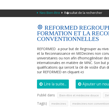
Neo Bien-être
R�sultat de la rechercher
REFORMED REGROUPE
FORMATION ET LA REC
CONVENTIONNELLES
REFORMED a pour but de Regrouper au niveau 
et la Reconnaissance en MEDecines non conve
universitaires ou non afin d’homogénéiser de
internationales en matière de MNC. Son but pre
qualifications qui seront la clé de voûte d’un 
sur REFORMED en cliquant-ici
Lire la suite...
Ajouter un no
Publié dans
,
Bien-être et médecine douce
Dé
Tag(s)
,
medecines
medecines non convention