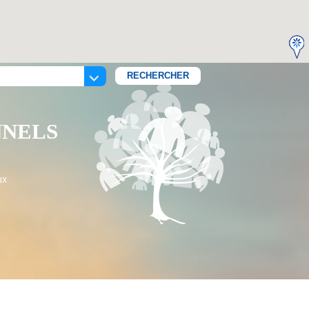
NNELS
ux