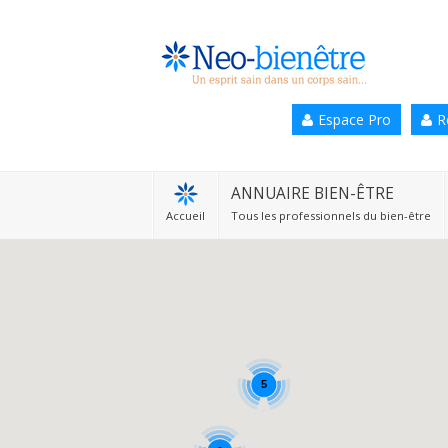
Accueil
Espace Pro
R
Annuaire Bien-être
Agenda
ANNUAIRE BIEN-ÊTRE
Accueil
Tous les professionnels du bien-être
Services Pro
Services particulier
Blog
5