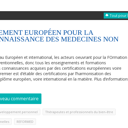
Tout pour 
MENT EUROPÉEN POUR LA
ONNAISSANCE DES MEDECINES NON
Européen et international, les acteurs oeuvrant pour la FOrmation
ntionnelles, donc tous les enseignements et formations
s connaissances acquises par des certifications européennes voire
mier est d’établir des certifications par l’harmonisation des
diplôme européen, voire international en la matière. Plus d’information
uveau commentaire
,
veloppement personnel
Thérapeutes et professionnels du bien-être
,
nelles
REFORMED