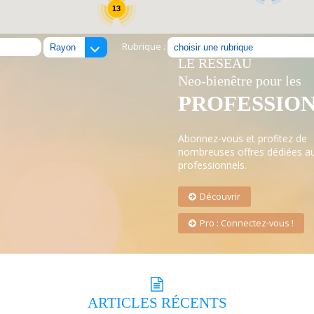
13
Rubrique :
LE RÉSEAU
Neo-bienêtre pour les
PROFESSIO
Abonnez-vous et profitez de
nombreuses offres dédiées a
professionnels.
Découvrir
Pro : Connectez-vous !
ARTICLES
RÉCENTS