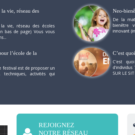
la vie, réseau des
Neo-bienê
De la mat
bienêtre 
 la vie, réseau des écoles
innovant (in
n en bas de page) Vous vous
s...
our l’école de la
C’est quo
C'est quo
d'individus 
e festival est de proposer un
SUR LE SI
, techniques, activités qui
REJOIGNEZ
NOTRE RÉSEAU