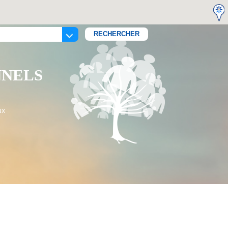
NNELS
ux