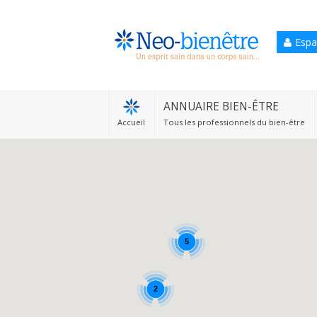
Espa
Accueil
Annuaire Bien-être
ANNUAIRE BIEN-ÊTRE
Accueil
Tous les professionnels du bien-être
Agenda
Services Pro
Services particulier
Blog
5
2