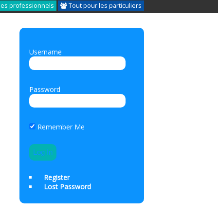
les professionnels
Tout pour les particuliers
Username
Password
Remember Me
Register
Lost Password