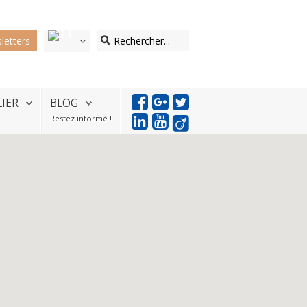
letters
LIER
BLOG
Restez informé !