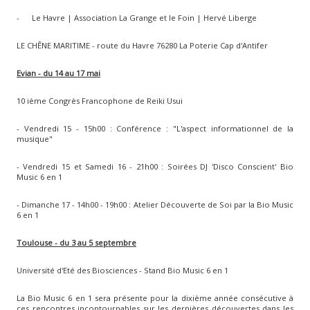
-
Le Havre | Association La Grange et le Foin | Hervé Liberge
LE CHÊNE MARITIME - route du Havre 76280 La Poterie Cap d'Antifer
Evian - du 14 au 17 mai
10 ième Congrès Francophone de Reiki Usui
- Vendredi 15 - 15h00 : Conférence : "L'aspect informationnel de la
musique"
- Vendredi 15 et Samedi 16 - 21h00 : Soirées DJ 'Disco Conscient' Bio
Music 6 en 1
- Dimanche 17 - 14h00 - 19h00 : Atelier Découverte de Soi par la Bio Music
6 en 1
Toulouse - du 3 au 5 septembre
Université d'Eté des Biosciences - Stand Bio Music 6 en 1
La Bio Music 6 en 1 sera présente pour la dixième année consécutive à
ces rencontres incontournables sur les dernières découvertes dans les