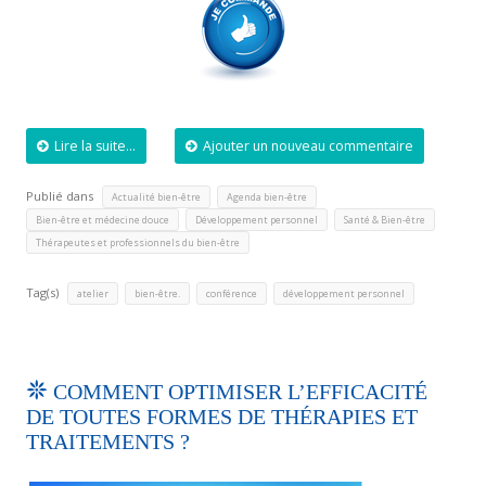
Lire la suite...
Ajouter un nouveau commentaire
Publié dans
,
,
Actualité bien-être
Agenda bien-être
,
,
,
Bien-être et médecine douce
Développement personnel
Santé & Bien-être
Thérapeutes et professionnels du bien-être
Tag(s)
,
,
,
atelier
bien-être.
conférence
développement personnel
COMMENT OPTIMISER L’EFFICACITÉ
DE TOUTES FORMES DE THÉRAPIES ET
TRAITEMENTS ?