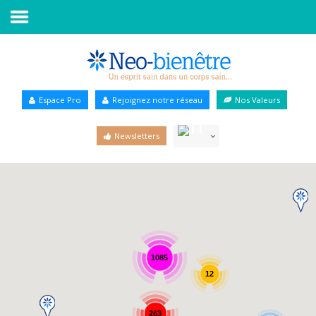
Accueil
Annuaire Bien-être
Espace Pro
Rejoignez notre réseau
Nos Valeurs
Agenda
Newsletters
Services Pro
Services particulier
Blog
1085
12
263