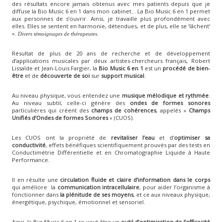
des résultats encore jamais obtenus avec mes patients depuis que je
diffuse la Bio Music 6 en 1 dans mon cabinet… La Bio Music 6 en 1 permet
aux personnes de s’ouvrir. Ainsi, je travaille plus profondément avec
elles. Elles se sentent en harmonie, détendues, et de plus, elle se ‘lâchent’
».
Divers témoignages de thérapeutes.
Résultat de plus de 20 ans de recherche et de développement
d’applications musicales par deux artistes-chercheurs français, Robert
Lissalde et Jean-Louis Fargier, la
Bio Music 6 en 1
est un
procédé de bien-
être
et de
découverte de soi
sur
support musical
.
Au niveau physique, vous entendez une
musique mélodique et rythmée
.
Au niveau subtil, celle-ci génère des
ondes de formes sonores
particulières qui créent des
champs de cohérences
, appelés «
Champs
Unifiés d’Ondes de formes Sonores
» (CUOS).
Les CUOS ont la propriété de
revitaliser l’eau
et d’
optimiser sa
conductivité
, effets bénéfiques scientifiquement prouvés par des tests en
Conductimétrie Différentielle et en Chromatographie Liquide à Haute
Performance.
Il en résulte une
circulation fluide et claire d’information dans le corps
qui améliore la
communication intracellulaire
, pour aider l’organisme à
fonctionner dans
la plénitude de ses moyens
, et ce aux niveaux physique,
énergétique, psychique, émotionnel et sensoriel.
Ainsi, la Bio Music 6 en 1 se veut être un
outil d’optimisation de l’efficacité