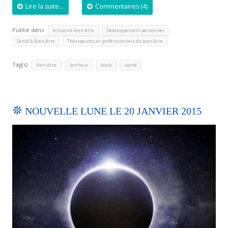
Lire la suite...
Commentaires (4)
Publié dans
,
,
Actualité bien-être
Développement personnel
,
Santé & Bien-être
Thérapeutes et professionnels du bien-être
Tag(s)
,
,
,
bien-être.
bonheur
école
santé
NOUVELLE LUNE LE 20 JANVIER 2015