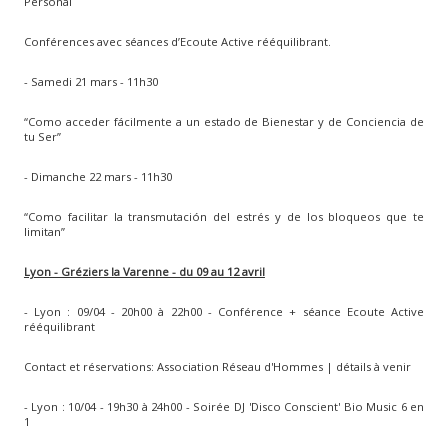
Personal
Conférences avec séances d’Ecoute Active rééquilibrant.
- Samedi 21 mars - 11h30
“Como acceder fácilmente a un estado de Bienestar y de Conciencia de
tu Ser”
- Dimanche 22 mars - 11h30
“Como facilitar la transmutación del estrés y de los bloqueos que te
limitan”
Lyon - Gréziers la Varenne - du 09 au 12 avril
- Lyon : 09/04 - 20h00 à 22h00 - Conférence + séance Ecoute Active
rééquilibrant
Contact et réservations: Association Réseau d'Hommes | détails à venir
- Lyon : 10/04 - 19h30 à 24h00 - Soirée DJ 'Disco Conscient' Bio Music 6 en
1