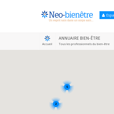
Espa
Accueil
Annuaire Bien-être
ANNUAIRE BIEN-ÊTRE
Accueil
Tous les professionnels du bien-être
Agenda
Services Pro
Services particulier
Blog
5
2