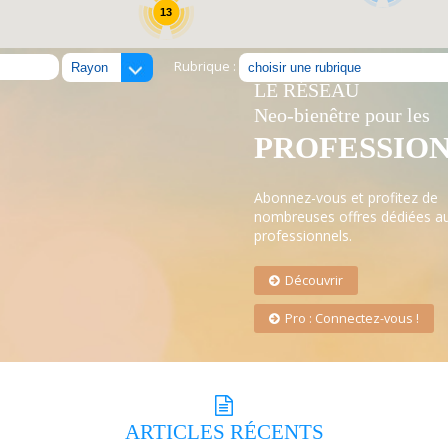
13
Rubrique :
LE RÉSEAU
Neo-bienêtre pour les
PROFESSIO
Abonnez-vous et profitez de
nombreuses offres dédiées a
professionnels.
Découvrir
Pro : Connectez-vous !
ARTICLES
RÉCENTS