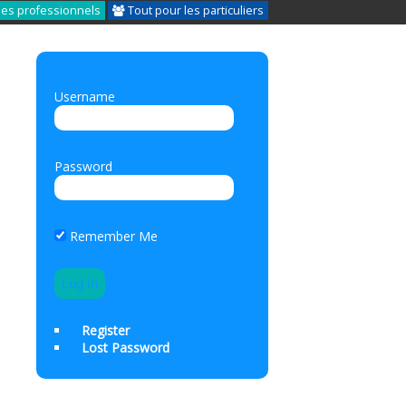
les professionnels
Tout pour les particuliers
Username
Password
Remember Me
Register
Lost Password