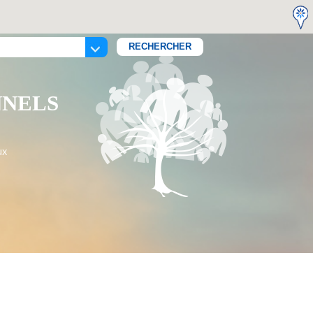
NNELS
ux