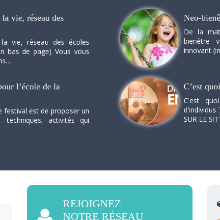
la vie, réseau des
Neo-bienê
De la mat
bienêtre 
 la vie, réseau des écoles
innovant (in
n en bas de page) Vous vous
s...
our l’école de la
C’est quo
C'est quo
d'individus 
e festival est de proposer un
SUR LE SI
, techniques, activités qui
REJOIGNEZ
NOTRE RÉSEAU