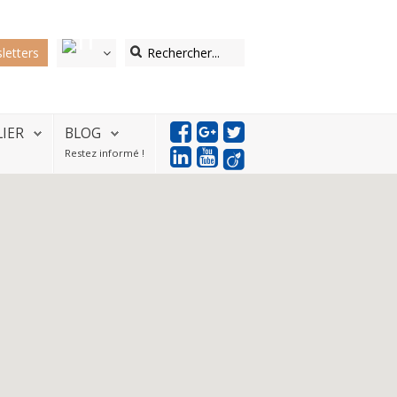
letters
LIER
BLOG
Restez informé !