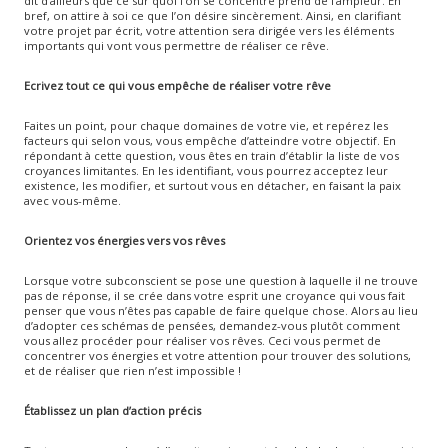
dit d’ailleurs que ce sur quoi l’on se concentre prend de l’ampleur. En
bref, on attire à soi ce que l’on désire sincèrement. Ainsi, en clarifiant
votre projet par écrit, votre attention sera dirigée vers les éléments
importants qui vont vous permettre de réaliser ce rêve.
Ecrivez tout ce qui vous empêche de réaliser votre rêve
Faites un point, pour chaque domaines de votre vie, et repérez les
facteurs qui selon vous, vous empêche d’atteindre votre objectif. En
répondant à cette question, vous êtes en train d’établir la liste de vos
croyances limitantes. En les identifiant, vous pourrez acceptez leur
existence, les modifier, et surtout vous en détacher, en faisant la paix
avec vous-même.
Orientez vos énergies vers vos rêves
Lorsque votre subconscient se pose une question à laquelle il ne trouve
pas de réponse, il se crée dans votre esprit une croyance qui vous fait
penser que vous n’êtes pas capable de faire quelque chose. Alors au lieu
d’adopter ces schémas de pensées, demandez-vous plutôt comment
vous allez procéder pour réaliser vos rêves. Ceci vous permet de
concentrer vos énergies et votre attention pour trouver des solutions,
et de réaliser que rien n’est impossible !
Établissez un plan d’action précis