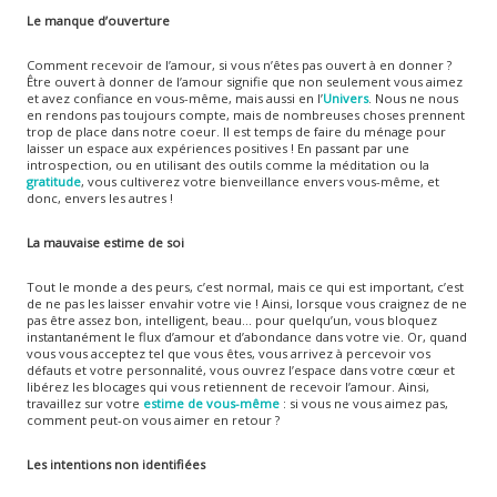
Le manque d’ouverture
Comment recevoir de l’amour, si vous n’êtes pas ouvert à en donner ?
Être ouvert à donner de l’amour signifie que non seulement vous aimez
et avez confiance en vous-même, mais aussi en l’
Univers
. Nous ne nous
en rendons pas toujours compte, mais de nombreuses choses prennent
trop de place dans notre coeur. Il est temps de faire du ménage pour
laisser un espace aux expériences positives ! En passant par une
introspection, ou en utilisant des outils comme la méditation ou la
gratitude
, vous cultiverez votre bienveillance envers vous-même, et
donc, envers les autres !
La mauvaise estime de soi
Tout le monde a des peurs, c’est normal, mais ce qui est important, c’est
de ne pas les laisser envahir votre vie ! Ainsi, lorsque vous craignez de ne
pas être assez bon, intelligent, beau… pour quelqu’un, vous bloquez
instantanément le flux d’amour et d’abondance dans votre vie. Or, quand
vous vous acceptez tel que vous êtes, vous arrivez à percevoir vos
défauts et votre personnalité, vous ouvrez l’espace dans votre cœur et
libérez les blocages qui vous retiennent de recevoir l’amour. Ainsi,
travaillez sur votre
estime de vous-même
: si vous ne vous aimez pas,
comment peut-on vous aimer en retour ?
Les intentions non identifiées