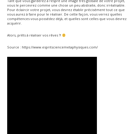
Tant que vous garderez à l’esprit une image très globale de votre projet,
vous le percevrez comme une chose un peu abstraite, donc irréalisable.
Pour éclaircir votre projet, vous devrez établir précisément tout ce que
vous aurez à faire pour le réaliser. De cette façon, vous verrez quelles
compétences vous possédez déjà, et quelles sont celles que vous devrez
acquérir.
Alors, prêts à réaliser vos rêves ?!
Source : https://www.espritsciencemetaphysiques.com/