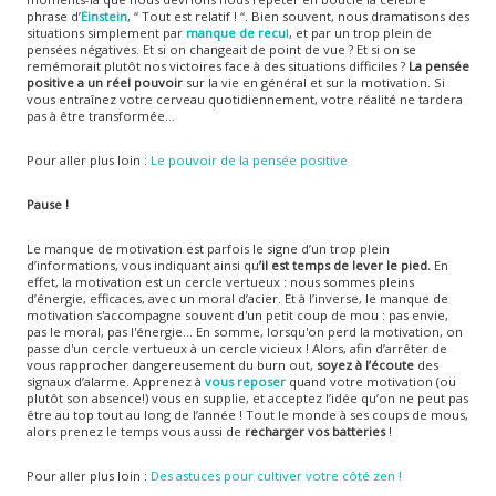
phrase d’
Einstein
, “ Tout est relatif ! “. Bien souvent, nous dramatisons des
situations simplement par
manque de recu
l
, et par un trop plein de
pensées négatives. Et si on changeait de point de vue ? Et si on se
remémorait plutôt nos victoires face à des situations difficiles ?
La pensée
positive a un réel pouvoir
sur la vie en général et sur la motivation. Si
vous entraînez votre cerveau quotidiennement, votre réalité ne tardera
pas à être transformée…
Pour aller plus loin :
Le pouvoir de la pensée positive
Pause !
Le manque de motivation est parfois le signe d’un trop plein
d’informations, vous indiquant ainsi qu
’il est temps de lever le pied.
En
effet, la motivation est un cercle vertueux : nous sommes pleins
d’énergie, efficaces, avec un moral d’acier. Et à l’inverse, le manque de
motivation s'accompagne souvent d'un petit coup de mou : pas envie,
pas le moral, pas l'énergie... En somme, lorsqu'on perd la motivation, on
passe d'un cercle vertueux à un cercle vicieux ! Alors, afin d’arrêter de
vous rapprocher dangereusement du burn out,
soyez à l’écoute
des
signaux d’alarme. Apprenez à
vous reposer
quand votre motivation (ou
plutôt son absence!) vous en supplie, et acceptez l’idée qu’on ne peut pas
être au top tout au long de l’année ! Tout le monde à ses coups de mous,
alors prenez le temps vous aussi de
recharger vos batteries
!
Pour aller plus loin :
Des astuces pour cultiver votre côté zen !