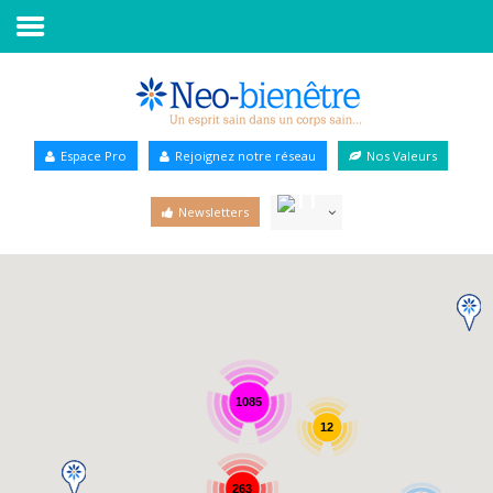
Accueil
Annuaire Bien-être
Espace Pro
Rejoignez notre réseau
Nos Valeurs
Agenda
Newsletters
Services Pro
Services particulier
Blog
1085
12
263