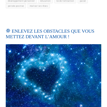
,
,
,
,
développement personnel
éducation
loi de l'attraction
passé
,
pensée positive
réaliser ses rêves
ENLEVEZ LES OBSTACLES QUE VOUS
METTEZ DEVANT L’AMOUR !