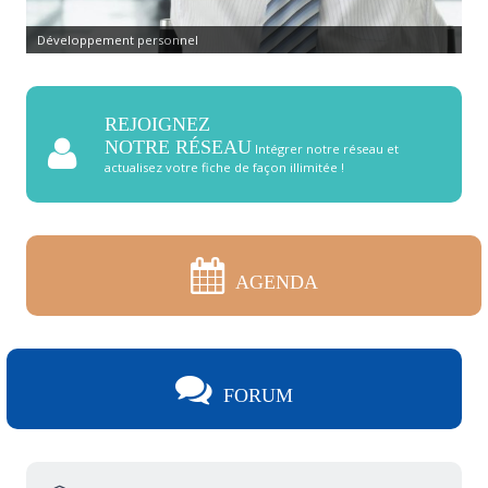
Développement personnel
REJOIGNEZ
NOTRE RÉSEAU
Intégrer notre réseau et
actualisez votre fiche de façon illimitée !
AGENDA
FORUM