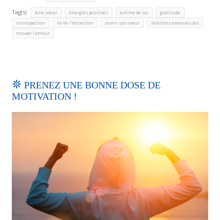
Tag(s)
,
,
,
,
âme soeur
énergies positives
estime de soi
gratitude
,
,
,
,
introspection
loi de l'attraction
ouvrir son coeur
relations amoureuses
trouver l'amour
PRENEZ UNE BONNE DOSE DE
MOTIVATION !