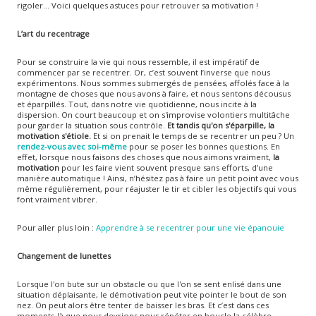
rigoler… Voici quelques astuces pour retrouver sa motivation !
L’art du recentrage
Pour se construire la vie qui nous ressemble, il est impératif de
commencer par se recentrer. Or, c’est souvent l’inverse que nous
expérimentons. Nous sommes submergés de pensées, affolés face à la
montagne de choses que nous avons à faire, et nous sentons décousus
et éparpillés. Tout, dans notre vie quotidienne, nous incite à la
dispersion. On court beaucoup et on s'improvise volontiers multitâche
pour garder la situation sous contrôle.
Et tandis qu'on s'éparpille, la
motivation s'étiole.
Et si on prenait le temps de se recentrer un peu ? Un
rendez-vous avec soi-même
pour se poser les bonnes questions. En
effet, lorsque nous faisons des choses que nous aimons vraiment,
la
motivation
pour les faire vient souvent presque sans efforts, d’une
manière automatique ! Ainsi, n’hésitez pas à faire un petit point avec vous
même régulièrement, pour réajuster le tir et cibler les objectifs qui vous
font vraiment vibrer.
Pour aller plus loin :
Apprendre à se recentrer pour une vie épanouie
Changement de lunettes
Lorsque l'on bute sur un obstacle ou que l'on se sent enlisé dans une
situation déplaisante, le démotivation peut vite pointer le bout de son
nez. On peut alors être tenter de baisser les bras. Et c’est dans ces
moments-là que nous devrions nous répéter en boucle la célèbre