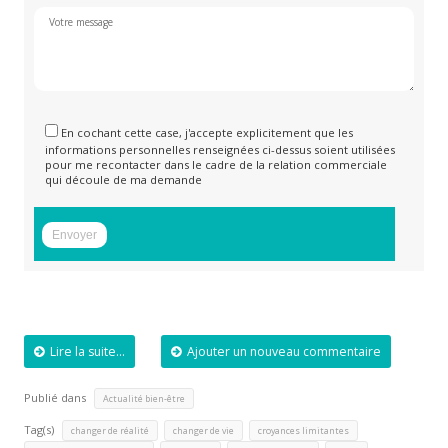
En cochant cette case, j'accepte explicitement que les
informations personnelles renseignées ci-dessus soient utilisées
pour me recontacter dans le cadre de la relation commerciale
qui découle de ma demande
Lire la suite...
Ajouter un nouveau commentaire
Publié dans
Actualité bien-être
Tag(s)
,
,
,
changer de réalité
changer de vie
croyances limitantes