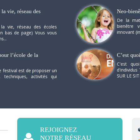
la vie, réseau des
Neo-bienê
De la mat
bienêtre 
 la vie, réseau des écoles
innovant (in
n en bas de page) Vous vous
s...
our l’école de la
C’est quo
C'est quo
d'individus 
e festival est de proposer un
SUR LE SI
, techniques, activités qui
REJOIGNEZ
NOTRE RÉSEAU