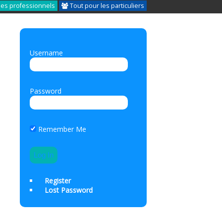
les professionnels
Tout pour les particuliers
Username
Password
Remember Me
Register
Lost Password