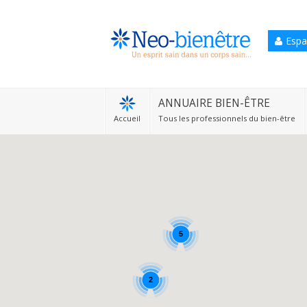
Espa
Accueil
Annuaire Bien-être
ANNUAIRE BIEN-ÊTRE
Accueil
Tous les professionnels du bien-être
Agenda
Services Pro
Services particulier
Blog
5
2