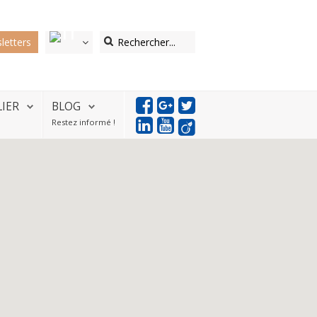
letters
LIER
BLOG
Restez informé !