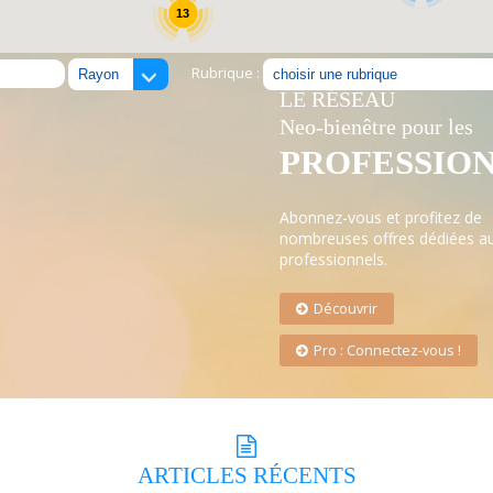
13
Rubrique :
LE RÉSEAU
Neo-bienêtre pour les
PROFESSIO
Abonnez-vous et profitez de
nombreuses offres dédiées a
professionnels.
Découvrir
Pro : Connectez-vous !
ARTICLES
RÉCENTS