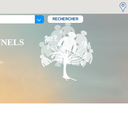
NNELS
ux