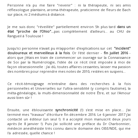
Personne n'a pu me faire "revenir" : ni la thérapeute, ni ses amis
réflexologue plantaire, aroma-thérapeute, praticienne de fleurs de Bach
sur place, ni 2 médiums à distance.
Je me suis donc "réveillée" partiellement environ 5h plus tard
dans un
état "proche de l'Ohio"...
pas complètement d'ailleurs...
au CHU de
Rangueil à Toulouse !
Jusqu'ici personne n'avait pu m'apporter d'explications sur cet
"incident"
douloureux et merveilleux à la fois
. Or l'été dernier -
fin juillet 2016
-
alors que j'étais en train de commencer un ouvrage sur la Connaissance
de Soi par la Numérologie, l'idée de ce récit s'est imposée à moi de
façon obsessionnelle : j'ai dû, toutes affaires cessantes, laisser ma passion
des nombres pour reprendre mes notes de 2010, restées en suspens...
Ce récit-témoignage m'entraîne dans des recherches à la fois
personnelles et Universelles sur l'ultra-sensiblité (y compris l'autisme), la
méta-généalogie, la multi-dimensionnalité de notre Être, et sur l'Amour
aussi bien sûr !
Ensuite, une éblouissante
synchronicité
(!) s'est mise en place... J'ai
terminé mes "travaux" d'écriture fin décembre 2016. Le 6 janvier 2017 j'ai
contacté un éditeur (un seul !). Il a accepté mon manuscrit deux jours
après (le 8 janvier !). Puis j'ai sollicité une préface du Dr Charbonnier,
médecin anesthésiste très connu dans le domaine des OBE/NDE, qui me
l'a adressée, quelle chance !