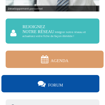
Développement personnel
REJOIGNEZ
NOTRE RÉSEAU
Intégrer notre réseau et
actualisez votre fiche de façon illimitée !
AGENDA
FORUM