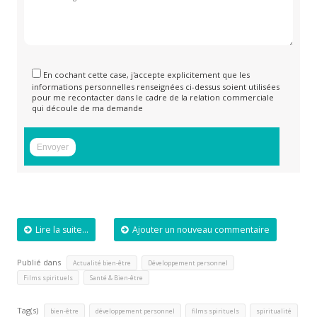
En cochant cette case, j'accepte explicitement que les
informations personnelles renseignées ci-dessus soient utilisées
pour me recontacter dans le cadre de la relation commerciale
qui découle de ma demande
Lire la suite...
Ajouter un nouveau commentaire
Publié dans
,
,
Actualité bien-être
Développement personnel
,
Films spirituels
Santé & Bien-être
Tag(s)
,
,
,
bien-être
développement personnel
films spirituels
spiritualité