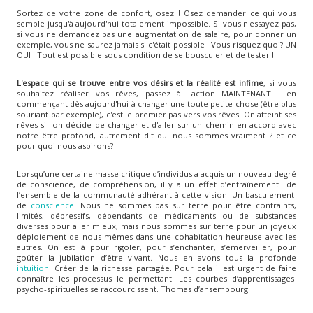
Sortez de votre zone de confort, osez ! Osez demander ce qui vous
semble jusqu'à aujourd'hui totalement impossible. Si vous n'essayez pas,
si vous ne demandez pas une augmentation de salaire, pour donner un
exemple, vous ne saurez jamais si c'était possible ! Vous risquez quoi? UN
OUI ! Tout est possible sous condition de se bousculer et de tester !
L'espace qui se trouve entre vos désirs et la réalité est infime
, si vous
souhaitez réaliser vos rêves, passez à l'action MAINTENANT ! en
commençant dès aujourd'hui à changer une toute petite chose (être plus
souriant par exemple), c'est le premier pas vers vos rêves. On atteint ses
rêves si l'on décide de changer et d'aller sur un chemin en accord avec
notre être profond, autrement dit qui nous sommes vraiment ? et ce
pour quoi nous aspirons?
Lorsqu’une certaine masse critique d’individus a acquis un nouveau degré
de conscience, de compréhension, il y a un effet d’entraînement de
l’ensemble de la communauté adhérant à cette vision. Un basculement
de
conscience
. Nous ne sommes pas sur terre pour être contraints,
limités, dépressifs, dépendants de médicaments ou de substances
diverses pour aller mieux, mais nous sommes sur terre pour un joyeux
déploiement de nous-mêmes dans une cohabitation heureuse avec les
autres. On est là pour rigoler, pour s’enchanter, s’émerveiller, pour
goûter la jubilation d’être vivant. Nous en avons tous la profonde
intuition
. Créer de la richesse partagée. Pour cela il est urgent de faire
connaître les processus le permettant. Les courbes d’apprentissages
psycho-spirituelles se raccourcissent. Thomas d’ansembourg.