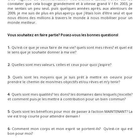
constater que cela bouge grandement et à vitesse grand V ! En 2003, je
me sentais un
peu
seul, puis quelques années après, aux alentours de
2009, je me suis de plus en plus aperçu que j'étais loin d'être seul et que
nous étions des millions à travers le monde à nous mobiliser pour un
monde meilleur.
Vous souhaitez en faire partie?
Posez-vous les bonnes questions!
1
- Qu'est-ce que je veux faire de ma vie? quels sont mes rêves? et quel est
le sens que je souhaite donner à ma vie?
2
- Quelles sont mes valeurs, celles et ceux pour quoi j'aspire?
3
- Quels sont les moyens que je suis prêt à mettre en oeuvre pour
prendre le chemin de mon/mes objectifs et/ou rêves et m'y tenir?
4
- Quels sont mes qualités? les dons?
les domaines dans lesquels
j'excelle?
et comment puis-je les mettre à contribution pour un bien commun?
5
- Quels sont les bénéfices pour moi de passer à l'action MAINTENANT? La
vie est trop courte pour attendre demain !
6
- Comment mon corps et mon esprit se portent-ils?
Qu'est-ce qui est
bon pour moi?