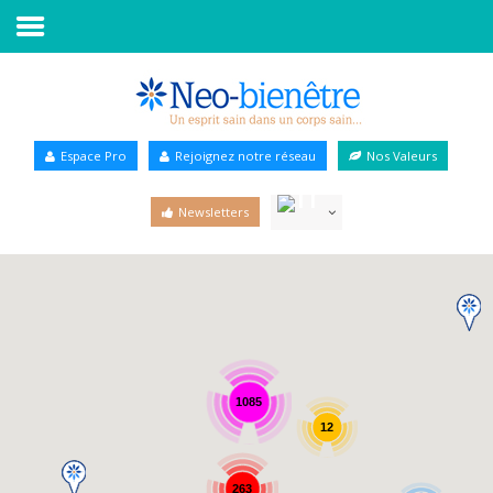
Accueil
Annuaire Bien-être
Espace Pro
Rejoignez notre réseau
Nos Valeurs
Agenda
Newsletters
Services Pro
Services particulier
Blog
1085
12
263