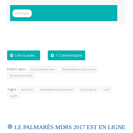
Lire la suite...
1 Commentaire
Publié dans
,
,
Actualité bien-être
Développement personnel
Santé & Bien-être
Tag(s)
,
,
,
,
bien-être
développement personnel
julien peron
lune
santé
LE PALMARÈS MDRS 2017 EST EN LIGNE