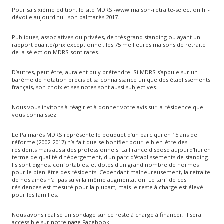
Pour sa sixième édition, le site MDRS -www.maison-retraite-selection.fr -
dévoile aujourd'hui son palmarès 2017.
Publiques, associatives ou privées, de très grand standing ou ayant un
rapport qualité/prix exceptionnel, les 75 meilleures maisons de retraite
de la sélection MDRS sont rares.
D’autres, peut être, auraient pu y prétendre. Si MDRS s’appuie sur un
barème de notation précis et sa connaissance unique des établissements
français, son choix et ses notes sont aussi subjectives.
Nous vous invitons à réagir et à donner votre avis sur la résidence que
vous connaissez.
Le Palmarès MDRS représente le bouquet d’un parc qui en 15 ans de
réforme (2002-2017) n’a fait que se bonifier pour le bien-être des
résidents mais aussi des professionnels. La France dispose aujourd'hui en
terme de qualité d'hébergement, d'un parc d'établissements de standing.
Ils sont dignes, confortables, et dotés d'un grand nombre de normes
pour le bien-être des résidents. Cependant malheureusement, la retraite
de nos ainés n'a pas suivi la même augmentation. Le tarif de ces
résidences est mesuré pour la plupart, mais le reste à charge est élevé
pour les familles.
Nous avons réalisé un sondage sur ce reste à charge à financer, il sera
accessible sur notre page Facebook