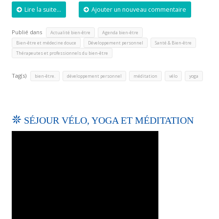
Lire la suite...
Ajouter un nouveau commentaire
Publié dans
,
,
Actualité bien-être
Agenda bien-être
,
,
,
Bien-être et médecine douce
Développement personnel
Santé & Bien-être
Thérapeutes et professionnels du bien-être
Tag(s)
,
,
,
,
bien-être.
développement personnel
méditation
vélo
yoga
SÉJOUR VÉLO, YOGA ET MÉDITATION