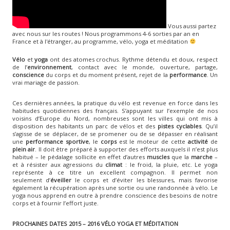
Vous aussi partez
avec nous sur les routes ! Nous programmons 4-6 sorties par an en
France et à l'étranger, au programme, vélo, yoga et méditation
Vélo
et
yoga
ont des atomes crochus. Rythme détendu et doux, respect
de l’
environnement
, contact avec le monde, ouverture, partage,
conscience
du corps et du moment présent, rejet de la
performance
. Un
vrai mariage de passion.
Ces dernières années, la pratique du vélo est revenue en force dans les
habitudes quotidiennes des français. S’appuyant sur l’exemple de nos
voisins d’Europe du Nord, nombreuses sont les villes qui ont mis à
disposition des habitants un parc de vélos et des
pistes cyclables
. Qu’il
s’agisse de se déplacer, de se promener ou de se dépasser en réalisant
une
performance sportive
, le
corps
est le moteur de cette
activité
de
plein air
. Il doit être préparé à supporter des efforts auxquels il n’est plus
habitué – le pédalage sollicite en effet d’autres
muscles
que la
marche
–
et à résister aux agressions du
climat
: le froid, la pluie, etc. Le yoga
représente à ce titre un excellent compagnon. Il permet non
seulement d’
éveiller
le corps et d’éviter les blessures, mais favorise
également la récupération après une sortie ou une randonnée à vélo. Le
yoga nous apprend en outre à prendre conscience des besoins de notre
corps et à fournir l’effort juste.
PROCHAINES DATES 2015 – 2016 VÉLO YOGA ET MÉDITATION