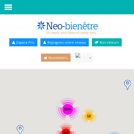
Accueil
Annuaire Bien-être
Espace Pro
Rejoignez notre réseau
Nos Valeurs
Agenda
Newsletters
Services Pro
Services particulier
Blog
1085
12
263