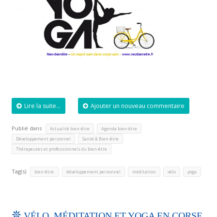
Lire la suite...
Ajouter un nouveau commentaire
Publié dans
,
,
Actualité bien-être
Agenda bien-être
,
,
Développement personnel
Santé & Bien-être
Thérapeutes et professionnels du bien-être
Tag(s)
,
,
,
,
bien-être.
développement personnel
méditation
vélo
yoga
VÉLO, MÉDITATION ET YOGA EN CORSE