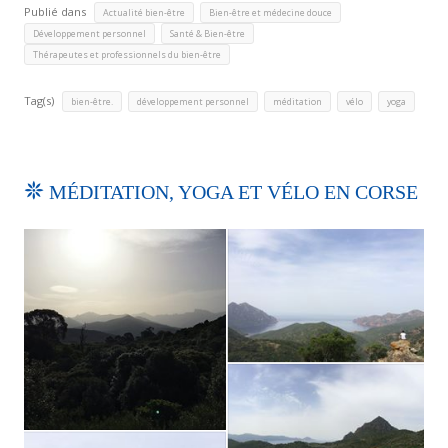
Publié dans
,
,
Actualité bien-être
Bien-être et médecine douce
,
,
Développement personnel
Santé & Bien-être
Thérapeutes et professionnels du bien-être
Tag(s)
,
,
,
,
bien-être.
développement personnel
méditation
vélo
yoga
MÉDITATION, YOGA ET VÉLO EN CORSE