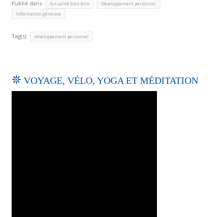
Publié dans
,
,
Actualité bien-être
Développement personnel
Information générale
Tag(s)
développement personnel
VOYAGE, VÉLO, YOGA ET MÉDITATION