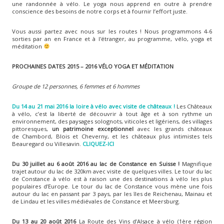
une randonnée à vélo. Le yoga nous apprend en outre à prendre
conscience des besoins de notre corps et à fournir l’effort juste.
Vous aussi partez avec nous sur les routes ! Nous programmons 4-6
sorties par an en France et à l'étranger, au programme, vélo, yoga et
méditation
PROCHAINES DATES 2015 – 2016 VÉLO YOGA ET MÉDITATION
Groupe de 12 personnes, 6 femmes et 6 hommes
Du 14 au 21 mai 2016 la loire à vélo avec visite de châteaux !
Les Châteaux
à vélo, c’est la liberté de découvrir à tout âge et à son rythme un
environnement, des paysages solognots, viticoles et ligériens, des villages
pittoresques,
un patrimoine exceptionnel
avec les grands châteaux
de Chambord, Blois et Cheverny, et les châteaux plus intimistes tels
Beauregard ou Villesavin.
CLIQUEZ-ICI
Du 30 juillet au 6 août 2016 au lac de Constance en Suisse !
Magnifique
trajet autour du lac de 320km avec visite de quelques villes. Le tour du lac
de Constance à vélo est à raison une des destinations à vélo les plus
populaires d’Europe. Le tour du lac de Constance vous mène une fois
autour du lac en passant par 3 pays, par les îles de Reichenau, Mainau et
de Lindau et les villes médiévales de Constance et Meersburg.
Du 13 au 20 août 2016
La Route des Vins d’Alsace à vélo (1ère région