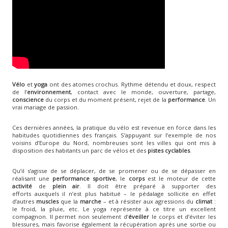
Vélo
et
yoga
ont des atomes crochus. Rythme détendu et doux, respect
de l’
environnement
, contact avec le monde, ouverture, partage,
conscience
du corps et du moment présent, rejet de la
performance
. Un
vrai mariage de passion.
Ces dernières années, la pratique du vélo est revenue en force dans les
habitudes quotidiennes des français. S’appuyant sur l’exemple de nos
voisins d’Europe du Nord, nombreuses sont les villes qui ont mis à
disposition des habitants un parc de vélos et des
pistes cyclables
.
Qu’il s’agisse de se déplacer, de se promener ou de se dépasser en
réalisant une
performance sportive
, le
corps
est le moteur de cette
activité
de
plein air
. Il doit être préparé à supporter des
efforts auxquels il n’est plus habitué – le pédalage sollicite en effet
d’autres
muscles
que la
marche
– et à résister aux agressions du
climat
:
le froid, la pluie, etc. Le yoga représente à ce titre un excellent
compagnon. Il permet non seulement d’
éveiller
le corps et d’éviter les
blessures, mais favorise également la récupération après une sortie ou