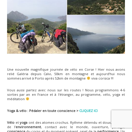
Une nouvelle magnifique journée de vélo en Corse ! Hier nous avons
relié Galéria depuis Calvi, 50km en montagne et aujourd'hui nous
sommes arrivé à Porto après 52km de montagne
viva corsica !!!
Vous aussi partez avec nous sur les routes ! Nous programmons 4-6
sorties par an en France et à l'étranger, au programme, vélo, yoga et
méditation
Yoga & vélo : Pédaler en toute conscience >
CLIQUEZ ICI
Vélo
et
yoga
ont des atomes crochus. Rythme détendu et doux, respect
de l’
environnement
, contact avec le monde, ouverture, partage,
conscience
du corps et du moment présent, rejet de la
performance
. Un