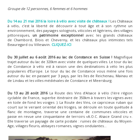
Groupe de 12 personnes, 6 femmes et 6 hommes
Du 14 au 21 mai 2016 la loire à vélo avec visite de châteaux !
Les Châteaux
à vélo, c’est la liberté de découvrir à tout âge et à son rythme un
environnement, des paysages solognots, viticoles et ligériens, des villages
pittoresques,
un patrimoine exceptionnel
avec les grands châteaux
de Chambord, Blois et Cheverny, et les châteaux plus intimistes tels
Beauregard ou Villesavin.
CLIQUEZ-ICI
Du 30 juillet au 6 août 2016 au lac de Constance en Suisse !
Magnifique
trajet autour du lac de 320km avec visite de quelques villes. Le tour du lac
de Constance à vélo est à raison une des destinations à vélo les plus
populaires d’Europe. Le tour du lac de Constance vous mène une fois
autour du lac en passant par 3 pays, par les îles de Reichenau, Mainau et
de Lindau et les villes médiévales de Constance et Meersburg.
Du 13 au 20 août 2016
La Route des Vins d’Alsace à vélo (1ère région
cyclable de France, superbe itinéraire de 350km à travers les vignes avec
en toile de fond les vosges :). La Route des Vins, ce capricieux ruban qui
court sur le versant oriental des Vosges, se déroule en toute quiétude à
flanc de montagne, traverse une centaine de communes viticoles et
passe en revue une cinquantaine de terroirs «A.O.C. Alsace Grand cru ».
Elle traverse un paysage de carte postale : ruines de châteaux du Moyen-
Age, villages fleuris, abbayes romanes, vignes ondulantes…