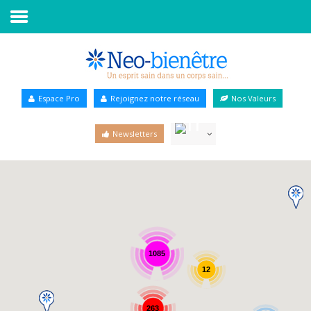
Accueil
Annuaire Bien-être
Espace Pro
Rejoignez notre réseau
Nos Valeurs
Agenda
Newsletters
Services Pro
Services particulier
Blog
1085
12
263