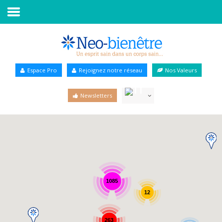
Accueil
Annuaire Bien-être
Espace Pro
Rejoignez notre réseau
Nos Valeurs
Agenda
Newsletters
Services Pro
Services particulier
Blog
1085
12
263