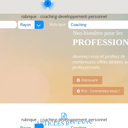
2
rubrique - coaching-developpement-personnel
Rubrique :
LE RÉSEAU
Neo-bienêtre pour les
PROFESSIO
Abonnez-vous et profitez de
nombreuses offres dédiées a
professionnels.
Découvrir
Pro : Connectez-vous !
rubrique - coaching-developpement-personnel
ARTICLES
RÉCENTS
Rubrique :