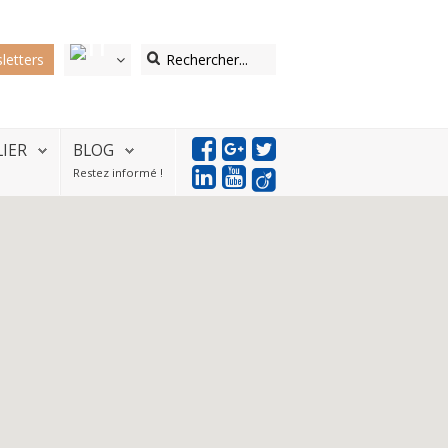
letters
LIER
BLOG
Restez informé !