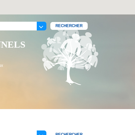
NNELS
ux