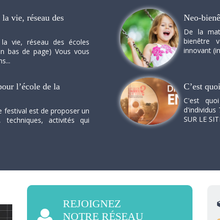
la vie, réseau des
Neo-bienê
De la mat
bienêtre 
 la vie, réseau des écoles
innovant (in
n en bas de page) Vous vous
s...
our l’école de la
C’est quo
C'est quo
d'individus 
e festival est de proposer un
SUR LE SI
, techniques, activités qui
REJOIGNEZ
NOTRE RÉSEAU