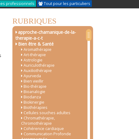
les professionnels
Tout pour les particuliers
RUBRIQUES
approche-chamanique-de-la-
therapie-a-c-t
Bien être & Santé
Aromathérapie
Art-thérapie
s
Astrologie
Auriculothérapie
Auxiliothérapie
Ayurveda
Bien vieillir
Bio-thérapie
Bioanalogie
Biodanza
Biokinergie
Biothérapies
Cellules souches adultes
Chromathérapie,
Chromothérapie
Cohérence cardiaque
Communication Profonde