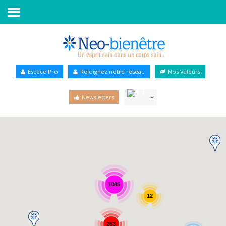
Accueil
Annuaire Bien-être
Espace Pro
Rejoignez notre réseau
Nos Valeurs
Agenda
Newsletters
Services Pro
Services particulier
Blog
1085
12
263