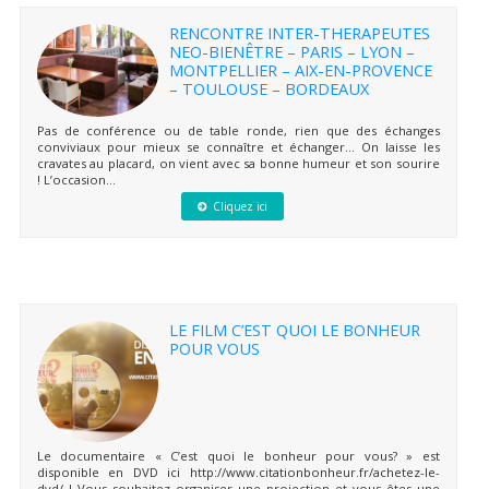
RENCONTRE INTER-THERAPEUTES
NEO-BIENÊTRE – PARIS – LYON –
MONTPELLIER – AIX-EN-PROVENCE
– TOULOUSE – BORDEAUX
Pas de conférence ou de table ronde, rien que des échanges
conviviaux pour mieux se connaître et échanger… On laisse les
cravates au placard, on vient avec sa bonne humeur et son sourire
! L’occasion...
Cliquez ici
LE FILM C’EST QUOI LE BONHEUR
POUR VOUS
Le documentaire « C’est quoi le bonheur pour vous? » est
disponible en DVD ici http://www.citationbonheur.fr/achetez-le-
dvd/ ! Vous souhaitez organiser une projection et vous êtes une