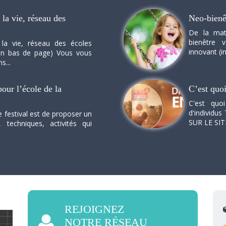
la vie, réseau des
Neo-bienê
De la mat
bienêtre 
 la vie, réseau des écoles
innovant (in
n en bas de page) Vous vous
s...
our l’école de la
C’est quo
C'est quo
d'individus 
e festival est de proposer un
SUR LE SI
, techniques, activités qui
REJOIGNEZ
NOTRE RÉSEAU