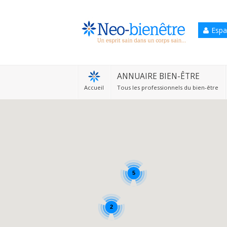
Espa
Accueil
Annuaire Bien-être
ANNUAIRE BIEN-ÊTRE
Accueil
Tous les professionnels du bien-être
Agenda
Services Pro
Services particulier
Blog
5
2