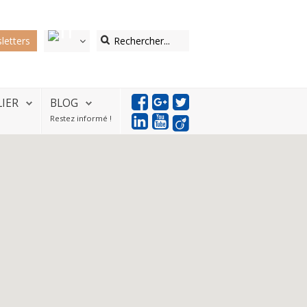
letters
LIER
BLOG
Restez informé !