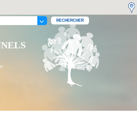
NNELS
ux