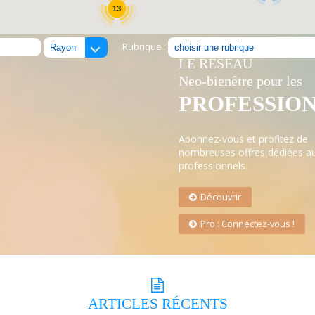
13
Rubrique :
LE RÉSEAU
Neo-bienêtre pour les
PROFESSIO
Abonnez-vous et profitez de
nombreuses offres dédiées a
professionnels.
Découvrir
Pro : Connectez-vous !
ARTICLES
RÉCENTS