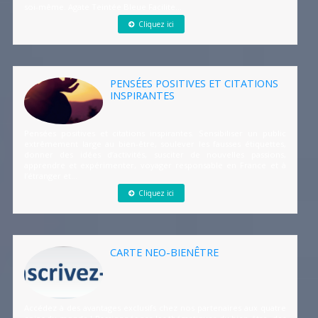
soi-même. Agate Teintée Bleue Facilite...
Cliquez ici
PENSÉES POSITIVES ET CITATIONS
INSPIRANTES
Pensées positives et citations inspirantes. Sensibiliser un public
extrêmement large au bien-être, soulever les fausses étiquettes,
donner des idées d’activités, susciter de nouvelles passions,
apprendre et expérimenter, voyager responsable en France et à
l’étranger et...
Cliquez ici
CARTE NEO-BIENÊTRE
Accédez à des avantages exclusifs chez nos partenaires aux quatre