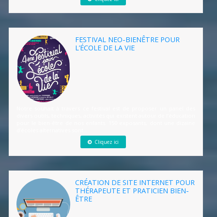
FESTIVAL NEO-BIENÊTRE POUR
L’ÉCOLE DE LA VIE
Notre souhait à travers ce festival est de proposer un panel des
divers outils, techniques, activités qui existent autour de l’éducation
pour le bien-être de nos enfants. 150 exposants, dont une dizaine
d’écoles alternatives sont...
Cliquez ici
CRÉATION DE SITE INTERNET POUR
THÉRAPEUTE ET PRATICIEN BIEN-
ÊTRE