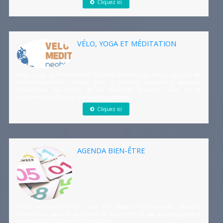
Cliquez ici
VÉLO, YOGA ET MÉDITATION
Vélo, yoga et méditation? Rythme détendu et doux, respect de
l’environnement, contact avec le monde, ouverture, partage,
conscience du corps et du moment présent, rejet de la
performance. Un vrai mariage de passion :)
Cliquez ici
AGENDA BIEN-ÊTRE
Vous retrouverez ici tous les stages, événements, ateliers,
formations dans le domaine du bien-être et du développement
personnel en France et à l'étranger.