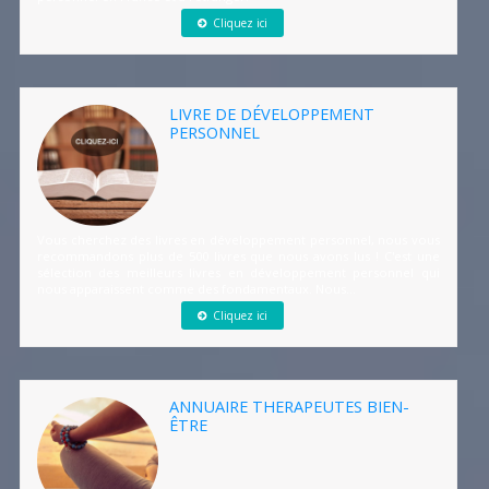
Cliquez ici
LIVRE DE DÉVELOPPEMENT
PERSONNEL
Vous cherchez des livres en développement personnel, nous vous
recommandons plus de 500 livres que nous avons lus ! C'est une
sélection des meilleurs livres en développement personnel qui
nous apparaissent comme des fondamentaux. Nous...
Cliquez ici
ANNUAIRE THERAPEUTES BIEN-
ÊTRE