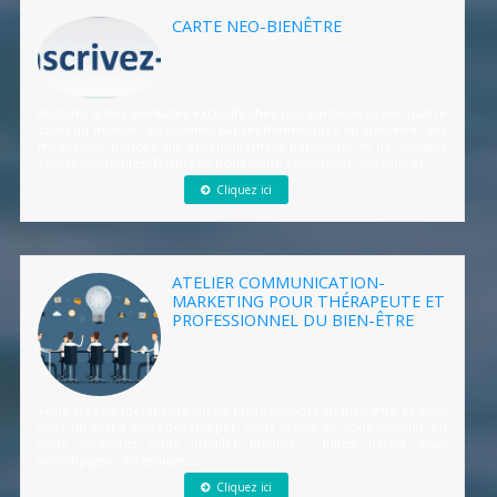
CARTE NEO-BIENÊTRE
Accédez à des avantages exclusifs chez nos partenaires aux quatre
coins du monde ! Passionnés par les thématiques du bien-être, des
médecines douces, du développement personnel et de voyages
éco-responsables? Friants de bons plans, réductions, cadeaux et...
Cliquez ici
ATELIER COMMUNICATION-
MARKETING POUR THÉRAPEUTE ET
PROFESSIONNEL DU BIEN-ÊTRE
Vous êtes un thérapeute ou un professionnel du bien-être et vous
avez du mal à vous développer, vous venez de vous installer ou
vous souhaitez vous installer bientôt ? Julien Peron vous
accompagne, en groupe...
Cliquez ici