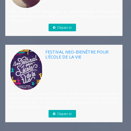
Retrouvez ici les thérapeutes et professionnels du bien-être
adhérents aux réseaux Neo-bienêtre en France et dans les pays
francophones.
Cliquez ici
FESTIVAL NEO-BIENÊTRE POUR
L’ÉCOLE DE LA VIE
Notre souhait à travers ce festival est de proposer un panel des
divers outils, techniques, activités qui existent autour de l’éducation
pour le bien-être de nos enfants. 150 exposants, dont une dizaine
d’écoles alternatives sont...
Cliquez ici