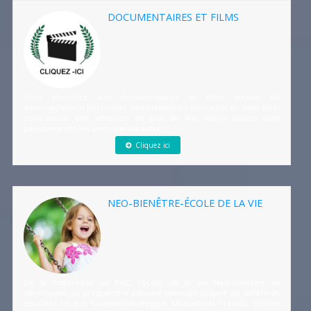
DOCUMENTAIRES ET FILMS
Vous cherchez des documentaires et films autour du
développement personnel, des médecines douces et du bien-être,
nous avons une sélection de plus de 400 vidéos toutes aussi
passionnantes les unes que les autres !
Cliquez ici
NEO-BIENÊTRE-ÉCOLE DE LA VIE
De la maternelle au BAC, l'école de la vie Neo-bienêtre va
développer un programme éducatif innovant (inspiré de différents
courants tel que Summerhill, Reggio, Montessori, Freinet, Steiner