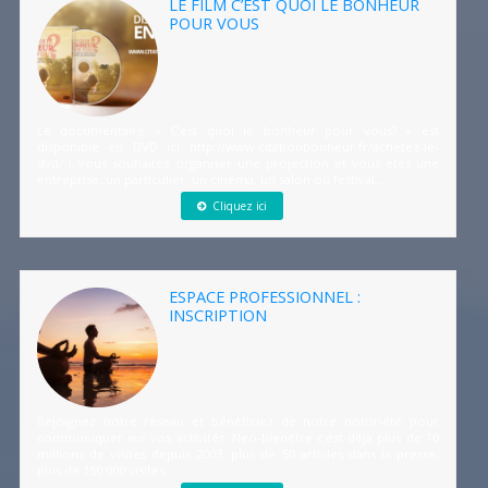
LE FILM C’EST QUOI LE BONHEUR
POUR VOUS
Le documentaire « C’est quoi le bonheur pour vous? » est
disponible en DVD ici http://www.citationbonheur.fr/achetez-le-
dvd/ ! Vous souhaitez organiser une projection et vous êtes une
entreprise, un particulier, un cinéma, un salon ou festival,...
Cliquez ici
ESPACE PROFESSIONNEL :
INSCRIPTION
Rejoignez notre réseau et bénéficiez de notre notoriété pour
communiquer sur vos activités. Neo-bienêtre c’est déjà plus de 10
millions de visites depuis 2003, plus de 50 articles dans la presse,
plus de 150 000 visites...