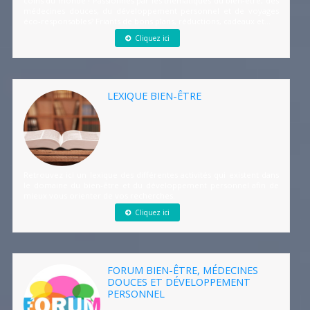
coins du monde ! Passionnés par les thématiques du bien-être, des
médecines douces, du développement personnel et de voyages
éco-responsables? Friants de bons plans, réductions, cadeaux et...
Cliquez ici
LEXIQUE BIEN-ÊTRE
Retrouvez ici un lexique des différentes activités qui existent dans
le domaine du bien-être et du développement personnel afin de
mieux vous orienter de vos recherches.
Cliquez ici
FORUM BIEN-ÊTRE, MÉDECINES
DOUCES ET DÉVELOPPEMENT
PERSONNEL