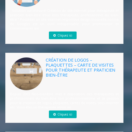
Solution sur-mesure! Création de site internet pour thérapeute et
praticien bien-être Vous êtes thérapeute, professionnel du bien-
être ? Posséder un site internet responsive design (nouvelle norme
de Google) est un outil indispensable pour promouvoir et
communiquer sur...
Cliquez ici
CRÉATION DE LOGOS –
PLAQUETTES – CARTE DE VISITES
POUR THÉRAPEUTE ET PRATICIEN
BIEN-ÊTRE
Depuis 2003 Neo-bienêtre met à disposition des thérapeutes et
professionnels du bien-être son professionnalisme et sa passion
pour la création de logos, plaquette, cartes de visites, sites internet
etc. Vous êtes un thérapeute et/ou un...
Cliquez ici