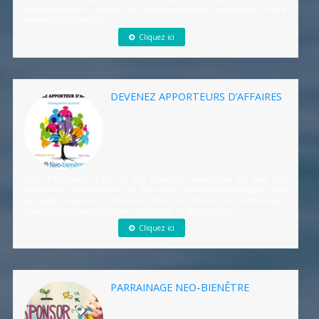
être,médecines douces et développement personnel. Votre
annonce pourra alors...
Cliquez ici
DEVENEZ APPORTEURS D’AFFAIRES
Cher Partenaire, Lors de vos activités respectives en tant que
particulier, professionnel du bien-être ou hébergement (gîte, lieu
de stage, chambre d'hôte) vous êtes vous mêmes en contact avec
d'autres professionnels qui souhaitent se développer en...
Cliquez ici
PARRAINAGE NEO-BIENÊTRE