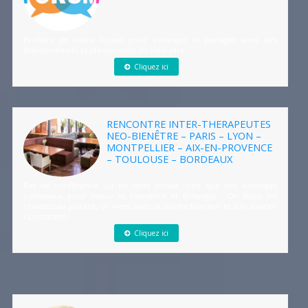
Profitez de notre forum pour échanger et partager avec des
thérapeutes et professionnels du bien-être.
Cliquez ici
RENCONTRE INTER-THERAPEUTES
NEO-BIENÊTRE – PARIS – LYON –
MONTPELLIER – AIX-EN-PROVENCE
– TOULOUSE – BORDEAUX
Pas de conférence ou de table ronde, rien que des échanges
conviviaux pour mieux se connaître et échanger… On laisse les
cravates au placard, on vient avec sa bonne humeur et son sourire
! L’occasion...
Cliquez ici