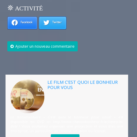
ACTIVITÉ
Facebook
Twitter
Ajouter un nouveau commentaire
LE FILM C’EST QUOI LE BONHEUR
POUR VOUS
Le documentaire « C’est quoi le bonheur pour vous? » est
disponible en DVD ici http://www.citationbonheur.fr/achetez-le-
dvd/ ! Vous souhaitez organiser une projection et vous êtes une
entreprise, un particulier, un cinéma, un salon ou festival,...