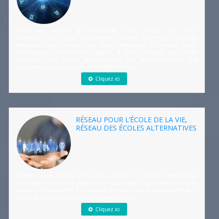
Tous les signes du zodiaque sous l'angle de Neo-
bienêtre. L'astrologie occidentale comme l'astrologie védique
emploient un zodiaque qui divise l'écliptique en douze signes
astrologiques d'amplitudes égales. Il faut souligner que cette
définition des signes astrologiques (ou astronomiques) est
indépendante de celle des constellations du...
Cliquez ici
RÉSEAU POUR L’ÉCOLE DE LA VIE,
RÉSEAU DES ÉCOLES ALTERNATIVES
Réseau pour l'école de la vie, réseau des écoles alternatives
(inscription en bas de page) Vous vous sentez sûrement isolé dans
votre/vos démarches d'ouverture d'école ou tout simplement dans
votre désir profond de vouloir faire avancer...
Cliquez ici