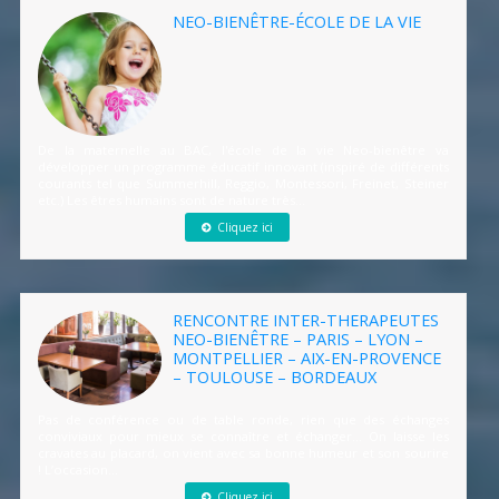
NEO-BIENÊTRE-ÉCOLE DE LA VIE
De la maternelle au BAC, l'école de la vie Neo-bienêtre va
développer un programme éducatif innovant (inspiré de différents
courants tel que Summerhill, Reggio, Montessori, Freinet, Steiner
etc.) Les êtres humains sont de nature très...
Cliquez ici
RENCONTRE INTER-THERAPEUTES
NEO-BIENÊTRE – PARIS – LYON –
MONTPELLIER – AIX-EN-PROVENCE
– TOULOUSE – BORDEAUX
Pas de conférence ou de table ronde, rien que des échanges
conviviaux pour mieux se connaître et échanger… On laisse les
cravates au placard, on vient avec sa bonne humeur et son sourire
! L’occasion...
Cliquez ici