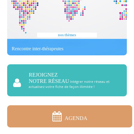
nos
thèmes
Rencontre inter-thérapeutes
REJOIGNEZ
NOTRE RÉSEAU
Intégrer notre réseau et
actualisez votre fiche de façon illimitée !
AGENDA