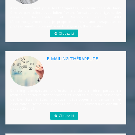
Accompagnement pour les thérapeutes, professionnels du bien-
être et particuliers avec Julien Peron, fondateur et dirigeant des
réseaux Neo-bienêtre et Neorizons depuis 2003.
L'accompagnement que je propose s'adresse aux thérapeutes et
professionnels du bien-être en tout genres, thérapeutes...
Cliquez ici
E-MAILING THÉRAPEUTE
E-mailing thérapeutes, professionnels du bien-être, particuliers
(cadres supérieurs francophones et créatifs culturels) passionnés
de bien-être, médecine douce, développement personnel et
d'éducation. Notre base e-mail (+ de 120 000 contacts) ce constitue
depuis 20 ans à...
Cliquez ici