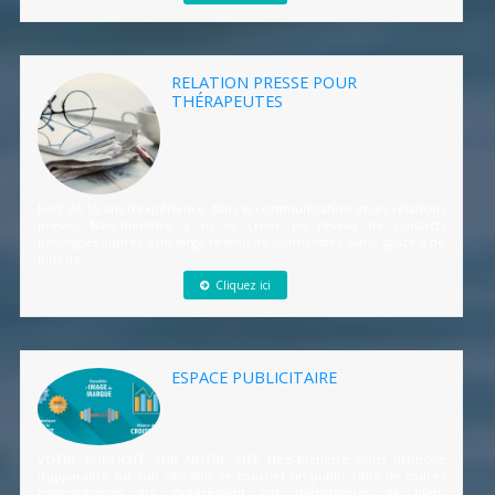
RELATION PRESSE POUR
THÉRAPEUTES
Fort de 15 ans d’expérience dans la communication et les relations
presse, Neo-bienêtre a su se créer un réseau de contacts
privilégiés auprès d’un large réseau de journalistes. Ainsi, grâce à de
plus de...
Cliquez ici
ESPACE PUBLICITAIRE
VOTRE PUBLICITÉ SUR NOTRE SITE Neo-bienêtre vous propose
d'apparaître sur son site afin de toucher un public ciblé de cadres
francophones qui s'intéressent aux thématiques de bien-