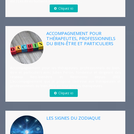
etc.) Les êtres humains sont de nature très...
Cliquez ici
ACCOMPAGNEMENT POUR
THÉRAPEUTES, PROFESSIONNELS
DU BIEN-ÊTRE ET PARTICULIERS
Accompagnement pour les thérapeutes, professionnels du bien-
être et particuliers avec Julien Peron, fondateur et dirigeant des
réseaux Neo-bienêtre et Neorizons depuis 2003.
L'accompagnement que je propose s'adresse aux thérapeutes et
professionnels du bien-être en tout genres, thérapeutes...
Cliquez ici
LES SIGNES DU ZODIAQUE