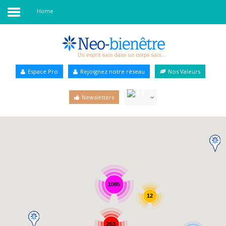
Home
Accueil
Annuaire Bien-être
Espace Pro
Rejoignez notre réseau
Nos Valeurs
Agenda
Newsletters
Services Pro
Services particulier
Blog
1085
12
263