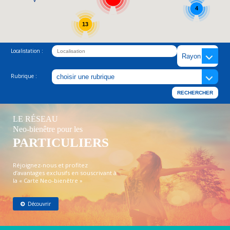
4
13
Localistation :
Rubrique :
LE RÉSEAU
Neo-bienêtre pour les
PARTICULIERS
Réjoignez-nous et profitez
d’avantages exclusifs en souscrivant à
la « Carte Neo-bienêtre »
Découvrir