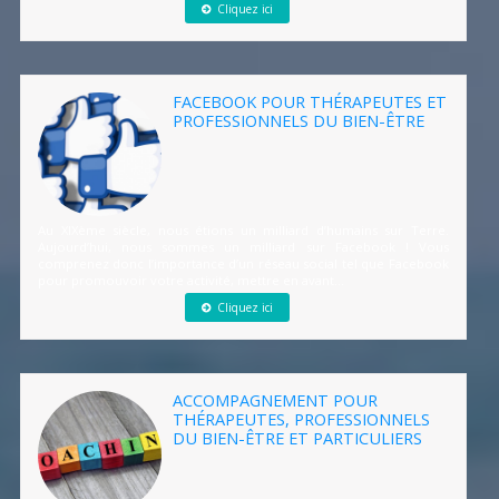
Cliquez ici
FACEBOOK POUR THÉRAPEUTES ET
PROFESSIONNELS DU BIEN-ÊTRE
Au XIXème siècle, nous étions un milliard d’humains sur Terre.
Aujourd’hui, nous sommes un milliard sur Facebook ! Vous
comprenez donc l’importance d’un réseau social tel que Facebook
pour promouvoir votre activité, mettre en avant...
Cliquez ici
ACCOMPAGNEMENT POUR
THÉRAPEUTES, PROFESSIONNELS
DU BIEN-ÊTRE ET PARTICULIERS