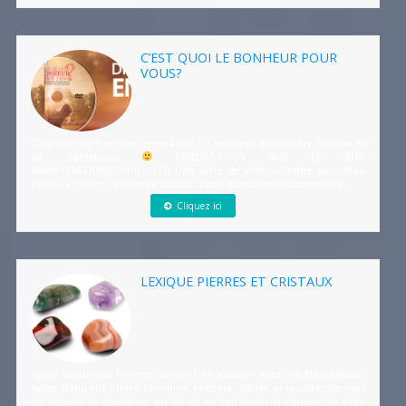
C’EST QUOI LE BONHEUR POUR
VOUS?
C'est quoi le bonheur pour vous ? 7 milliards d'individus 7 milliards
de définitions
RENDEZ-VOUS SUR LE SITE
WWW.CITATIONBONHEUR.FR Une série de vidéos filmée par Julien
Peron à travers le monde autour d'une question fondamentale...
Cliquez ici
LEXIQUE PIERRES ET CRISTAUX
Agate Dentrique Permet d'entrer en contact avec les Élémentaux.
Agate Naturelle Pierre féminine, récente, calme et rassure. Permet
de cultiver la confiance en soi et de retrouver la connexion avec