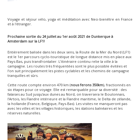
Voyage et séjour vélo, yoga et méditation avec Neo-bienêtre en France
et à l'étranger.
Prochaine sortie du 24 juillet au 1er août 2021 de Dunkerque à
Amsterdam sur la LF1!
Entièrement balisée dans les deux sens, la Route de la Mer du Nord (LF1)
est le 1er parcours cyclo-touristique de longue distance mis en place aux
Pays-Bas, puis transfrontalier. L’itinéraire continu relie la ville à la
campagne. Les routes très fréquentées sont le plus possible évitées et
l’on suit principalement les pistes cyclables et les chemins de campagne
tranquilles et sûrs.
Cette route compte environ 470 km (
nous ferons 350km
), fractionnés en
six étapes pour ce voyage. Elle est remarquable pour sa diversité : des
falaises au Sud jusqu’aux dunes au Nord, on traversera le Boulonnais,
l’Artois, les Flandre intérieure et la Flandre maritime, le Delta de zélande,
la hollande (France, Belgique, Pays-Bas). Les visites ne manqueront pas
avec les villes et les villages historiques, les stations balnéaires et les
réserves naturelles.