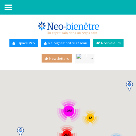
Accueil
Annuaire Bien-être
Espace Pro
Rejoignez notre réseau
Nos Valeurs
Agenda
Newsletters
Services Pro
Services particulier
Blog
1085
12
263