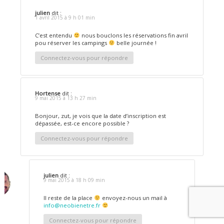
julien
dit :
1 avril 2015 à 9 h 01 min
C’est entendu
nous bouclons les réservations fin avril
pou réserver les campings
belle journée !
Connectez-vous pour répondre
Hortense
dit :
9 mai 2015 à 13 h 27 min
Bonjour, zut, je vois que la date d’inscription est
dépassée, est-ce encore possible ?
Connectez-vous pour répondre
julien
dit :
9 mai 2015 à 18 h 09 min
Il reste de la place
envoyez-nous un mail à
info@neobienetre.fr
Connectez-vous pour répondre