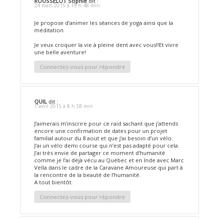
ROUSSELOT Sophie
dit :
24 mars 2015 à 19 h 48 min
Je propose d’animer les séances de yoga ainsi que la
méditation
Je veux croquer la vie à pleine dent avec vous!!Et vivre
une belle aventure!
Connectez-vous pour répondre
QUIL
dit :
1 avril 2015 à 8 h 58 min
J’aimerais m’inscrire pour ce raid sachant que j’attends
encore une confirmation de dates pour un projet
familial autour du 8 aout et que j’ai besoin d’un vélo.
J’ai un vélo demi course qui n’est pas adapté pour cela.
J’ai très envie de partager ce moment d’humanité
comme je l’ai déjà vécu au Québec et en Inde avec Marc
Vella dans le cadre de la Caravane Amoureuse qui part à
la rencontre de la beauté de l’humanité.
A tout bientôt.
Connectez-vous pour répondre