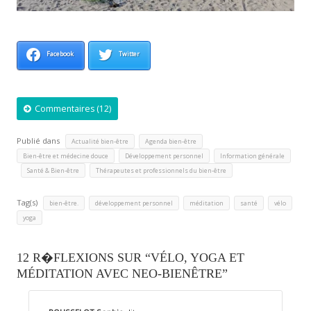
Facebook
Twitter
Commentaires (12)
Publié dans
,
,
Actualité bien-être
Agenda bien-être
,
,
Bien-être et médecine douce
Développement personnel
Information générale
,
,
Santé & Bien-être
Thérapeutes et professionnels du bien-être
Tag(s)
,
,
,
,
,
bien-être.
développement personnel
méditation
santé
vélo
yoga
12 R�FLEXIONS SUR “VÉLO, YOGA ET
MÉDITATION AVEC NEO-BIENÊTRE”