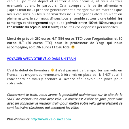
venir au point de départ et rentrer à son domicile, et tous les frais
éventuels durant le parcours. Cela comprend la partie alimentaire
(l'après-midi nous prenons généralement à manger sur les marchés que
nous croisons ou les supermarchés nous mangeons alors souvent en
pleine nature, le soir nous dînons tous ensemble autour d'une tablé),
les
campings et hébergement
atypiques (
prévoir entre 100 et 180 euros pour
l'ensemble du séjour, soit 8 nuits
) et toutes vos dépenses personnelles.
Merci de prévoir 280 euros H.T (336 euros TTC) pour l'organisation et 50
euros H.T (60 euros TTC) pour le professeur de Yoga qui nous
accompagne, soit 396 euros TTC au total
VOYAGER AVEC VOTRE VÉLO DANS UN TRAIN
C'est le début de l'aventure
il n'est pas aisé de transporter son vélo en
France, les moyens commencent à être mis en place par la SNCF aussi il
conviendra de vous y prendre à l'avance afin d'avoir une place pour
votre vélo.
Concernant le train, nous avons la possibilité maintenant sur le site de la
SNCF de cocher une case avec vélo. Le mieux est d'aller en gare pour voir
avec un conseiller le meilleur train pour mettre votre vélo, généralement se
sont les trains classiques qui acceptent les vélos.
Plus d’infos ici:
http://www.velo.sncf.com