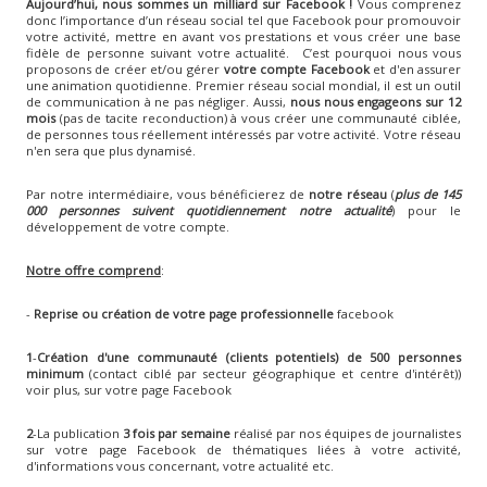
Aujourd’hui, nous sommes un milliard sur Facebook !
Vous comprenez
donc l’importance d’un réseau social tel que Facebook pour promouvoir
votre activité, mettre en avant vos prestations et vous créer une base
fidèle de personne suivant votre actualité. C’est pourquoi nous vous
proposons de créer et/ou gérer
votre compte Facebook
et d'en assurer
une animation quotidienne. Premier réseau social mondial, il est un outil
de communication à ne pas négliger. Aussi,
nous nous engageons sur 12
mois
(pas de tacite reconduction) à vous créer une communauté ciblée,
de personnes tous réellement intéressés par votre activité. Votre réseau
n'en sera que plus dynamisé.
Par notre intermédiaire, vous bénéficierez de
notre réseau
(
plus de 145
000 personnes suivent quotidiennement notre actualité
) pour le
développement de votre compte.
Notre offre comprend
:
-
Reprise ou création de votre page professionnelle
facebook
1
-
Création d'une communauté (clients potentiels) de 500 personnes
minimum
(contact ciblé par secteur géographique et centre d'intérêt))
voir plus, sur votre page Facebook
2
-La publication
3 fois par semaine
réalisé par nos équipes de journalistes
sur votre page Facebook de thématiques liées à votre activité,
d'informations vous concernant, votre actualité etc.