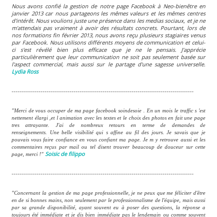
Nous avons confié la gestion de notre page Facebook à Neo-bienêtre en
janvier 2013 car nous partageons les mêmes valeurs et les mêmes centres
d'intérêt. Nous voulions juste une présence dans les medias sociaux, et je ne
m'attendais pas vraiment à avoir des résultats concrets. Pourtant, lors de
nos formations fin février 2013, nous avons reçu plusieurs stagiaires venus
par Facebook. Nous utilisons différents moyens de communication et celui-
ci s'est révélé bien plus efficace que je ne le pensais. J'apprécie
particulièrement que leur communication ne soit pas seulement basée sur
l'aspect commercial, mais aussi sur le partage d'une sagesse universelle.
Lydia Ross
----------------------------------------------------------------------------------------------
"Merci de vous occuper de ma page facebook soindesoie . En un mois le traffic s 'est
nettement élargi ,et l animation avec les textes et le choix des photos en fait une page
tres attrayante. J'ai de nombreux retours en terme de demandes de
renseignements. Une belle visibilité qui s affine au fil des jours. Je savais que je
pouvais vous faire confiance en vous confiant ma page. Je m y retrouve aussi et les
commentaires reçus par mail ou tel disent trouver beaucoup de douceur sur cette
Soisic de filippo
page, merci !"
----------------------------------------------------------------------------------------------
"Concernant la gestion de ma page professionnelle, je ne peux que me féliciter d'être
en de si bonnes mains, non seulement par le professionnalisme de l'équipe, mais aussi
par sa grande disponibilité, ayant souvent eu à poser des questions, la réponse a
toujours été immédiate et je dis bien immédiate pas le lendemain ou comme souvent