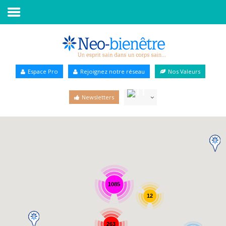
Accueil
Annuaire Bien-être
Espace Pro
Rejoignez notre réseau
Nos Valeurs
Agenda
Newsletters
Services Pro
Services particulier
Blog
1085
12
263