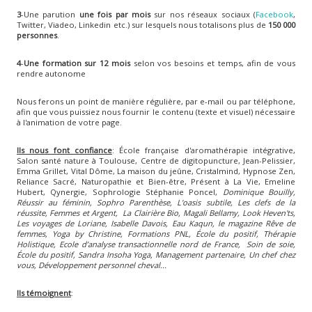
3
-Une parution
une fois par mois
sur nos réseaux sociaux (
Facebook
,
Twitter, Viadeo, Linkedin etc.) sur lesquels nous totalisons plus de
150 000
personnes
.
4
-
Une formation sur 12 mois
selon vos besoins et temps, afin de vous
rendre autonome
Nous ferons un point de manière régulière, par e-mail ou par téléphone,
afin que vous puissiez nous fournir le contenu (texte et visuel) nécessaire
à l'animation de votre page.
Ils nous font confiance
: École française d'aromathérapie intégrative,
Salon santé nature à Toulouse, Centre de digitopuncture, Jean-Pelissier,
Emma Grillet, Vital Dôme, La maison du jeûne, Cristalmind, Hypnose Zen,
Reliance Sacré, Naturopathie et Bien-être, Présent à La Vie, Emeline
Hubert, Qynergie, Sophrologie Stéphanie Poncel,
Dominique Bouilly,
Réussir au féminin, Sophro Parenthèse, L'oasis subtile,
Les clefs de la
réussite, Femmes et Argent, La Clairière Bio, Magali Bellamy, Look Heven'ts,
Les voyages de Loriane, Isabelle Davois, Eau Kaqun, le magazine Rêve de
femmes, Yoga by Christine, Formations PNL, École du positif, Thérapie
Holistique, Ecole d’analyse transactionnelle nord de France, Soin de soie,
École du positif, Sandra Insoha Yoga, Management partenaire, Un chef chez
vous, Développement personnel cheval...
Ils témoignent
: