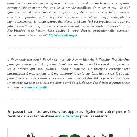
dans d'autres sociétés où la réponse à vos mails prend un siècle pour une réponse
personnalisée et appropriée, ensuite la grande gentillesse de toutes et tous. Je n'ai
guère le temps de m'occuper de ma page pro, je prépare mes textes les leur adresse et
ensuite leur parution se fait régulièrement parfois avec d'autres suggestions, photos
bien appropriées, le retour auprès des élèves et clients (es) est excellent, la page est
jolie, accueillante, bref un très bon investissement. Je recommande à toutes et à tous
Neo-bienêtre sans hésiter. Une équipe à votre écoute, professionnelle humaine,
bienveillante , chaleureuse!"
Christine Balastegui
----------------------------------------------------------------------------------------------
« Ne connaissant rien à Facebook , j’ai laissé carte blanche à l’équipe Neo-bienêtre
pour gérer ma page. L’équipe Neo-bienêtre a très bien capté l’esprit de qui je suis et
les 3 articles qui sont publiés chaque semaine sur facebook correspondent
parfaitement à mon activité et à ma philosophie de la vie. Cela fait 1 mois ½ que ma
page tourne et je ne mesure pas encore bien l’impact directMais je suis contente de
tenter cette expérience et cela me donne envi de développer des thèmes à partager sur
ma page «
Florence Sibille
----------------------------------------------------------------------------------------------
En passant par nos services, vous apportez également votre pierre à
l’édifice de la création d’une
école de la vie
pour les enfants.