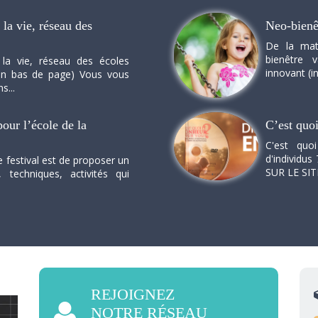
la vie, réseau des
Neo-bienê
De la mat
bienêtre 
 la vie, réseau des écoles
innovant (in
n en bas de page) Vous vous
s...
our l’école de la
C’est quo
C'est quo
d'individus 
e festival est de proposer un
SUR LE SI
, techniques, activités qui
REJOIGNEZ
NOTRE RÉSEAU