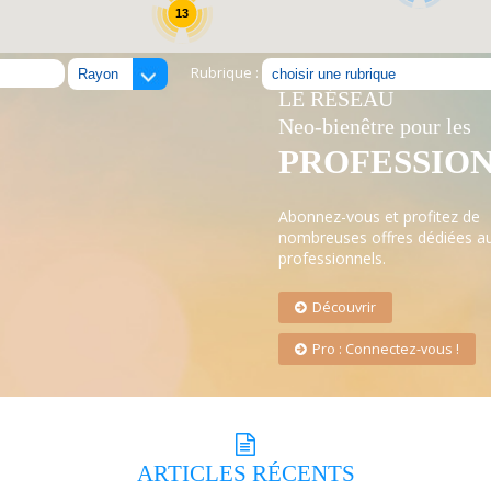
13
Rubrique :
LE RÉSEAU
Neo-bienêtre pour les
PROFESSIO
Abonnez-vous et profitez de
nombreuses offres dédiées a
professionnels.
Découvrir
Pro : Connectez-vous !
ARTICLES
RÉCENTS