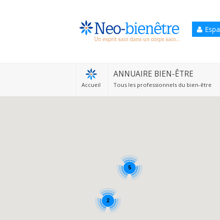
Espa
Accueil
Annuaire Bien-être
ANNUAIRE BIEN-ÊTRE
Accueil
Tous les professionnels du bien-être
Agenda
Services Pro
Services particulier
Blog
5
2