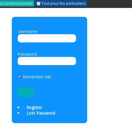
les professionnels
Tout pour les particuliers
Username
Password
Remember Me
Register
Lost Password