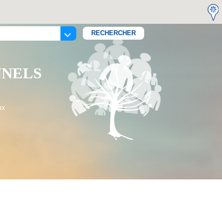
NNELS
ux