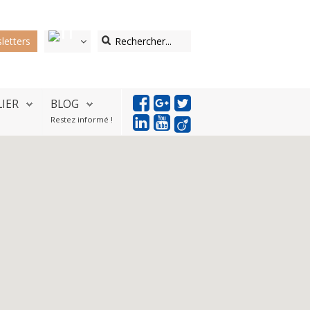
letters
LIER
BLOG
Restez informé !