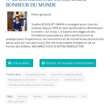
BONHEUR DU MONDE
Films spirituels
Sophie BOUQUET-RABHI a enseigné pour tous les
niveaux depuis 1999 en tant qu’éducatrice Montessori.
Formée « sur le tas », à travers des stages et des
formations associatives, elle a perfectionné sa
pratique avec l’expérience, les rencontres et de nombreuses lectures (en
savoir plus sur son parcours). Elle est responsable-fondatrice de La
Ferme des Enfants. ABONNEZ-VOUS À NOTRE NEWSLETTER
Lire la suite...
Ajouter un nouveau commentaire
Publié dans
,
,
Actualité bien-être
Bien-être et médecine douce
,
,
,
Développement personnel
Films spirituels
Santé & Bien-être
Thérapeutes et professionnels du bien-être
Tag(s)
,
,
,
,
bien-être
bonheur
développement personnel
film
films spirituels