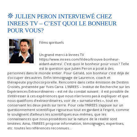
JULIEN PERON INTERVIEWÉ CHEZ
INREES TV – C’EST QUOI LE BONHEUR
POUR VOUS?
Films spirituels
Un grand merci à Inrees TV
https://www.inrees.com/Video/trouve-bonheur-
aidant-autres/. C’est quoi le bonheur pour vous ? Telle
est la question que Julien Peron a posé à des
personnes dans le monde entier. Pour Gérald, son bonheur c’est déjà de
s’occuper des autres. Enfin témoignage de Laurence, coach et
thérapeute psychocorporelle. Rencontre dans cette émission de Destins
Croisés, présentée par Yves Carra. L’INREES – Institut de Recherche sur les
Expériences Extraordinaires – est né du constat suivant : il est possible de
s’intéresser à ces expériences que nous n’arrivons pas à expliquer et que
nous qualifions d’extraordinaires, voir de « surnaturelles », tout en
conservant les deux pieds sur terre. Pour cela l’INREES s’appuie sur un
questionnement scientifique rigoureux tout en gardant à l’esprit, comme
le soulignent d’ailleurs les scientifiques eux-mêmes, que les
connaissances que nous possédons sur la nature de la réalité sont
limitées. Ainsi, l’INREES propose information, témoignages, expertises,
etc. toutes les références reconnues…