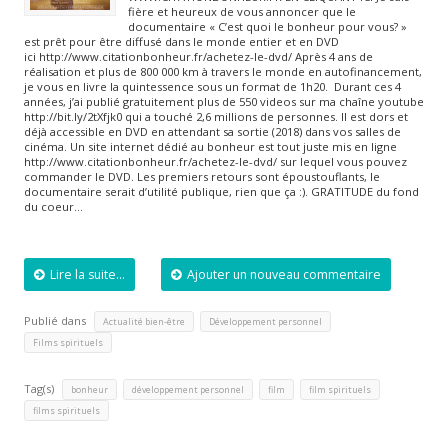
fière et heureux de vous annoncer que le
documentaire « C’est quoi le bonheur pour vous? »
est prêt pour être diffusé dans le monde entier et en DVD
ici http://www.citationbonheur.fr/achetez-le-dvd/ Après 4 ans de
réalisation et plus de 800 000 km à travers le monde en autofinancement,
je vous en livre la quintessence sous un format de 1h20. Durant ces 4
années, j’ai publié gratuitement plus de 550 videos sur ma chaîne youtube
http://bit.ly/2tXfjk0 qui a touché 2,6 millions de personnes. Il est dors et
déjà accessible en DVD en attendant sa sortie (2018) dans vos salles de
cinéma. Un site internet dédié au bonheur est tout juste mis en ligne
http://www.citationbonheur.fr/achetez-le-dvd/ sur lequel vous pouvez
commander le DVD. Les premiers retours sont époustouflants, le
documentaire serait d’utilité publique, rien que ça :). GRATITUDE du fond
du coeur…
Lire la suite...
Ajouter un nouveau commentaire
Publié dans
,
,
Actualité bien-être
Développement personnel
Films spirituels
Tag(s)
,
,
,
,
bonheur
développement personnel
film
film spirituels
films spirituels