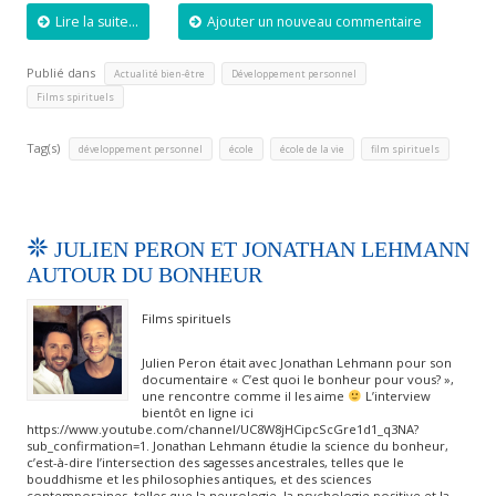
Lire la suite...
Ajouter un nouveau commentaire
Publié dans
,
,
Actualité bien-être
Développement personnel
Films spirituels
Tag(s)
,
,
,
développement personnel
école
école de la vie
film spirituels
JULIEN PERON ET JONATHAN LEHMANN
AUTOUR DU BONHEUR
Films spirituels
Julien Peron​ était avec Jonathan Lehmann pour son
documentaire « C’est quoi le bonheur pour vous? »,
une rencontre comme il les aime
L’interview
bientôt en ligne ici
https://www.youtube.com/channel/UC8W8jHCipcScGre1d1_q3NA?
sub_confirmation=1. Jonathan Lehmann étudie la science du bonheur,
c’est-à-dire l’intersection des sagesses ancestrales, telles que le
bouddhisme et les philosophies antiques, et des sciences
contemporaines, telles que la neurologie, la psychologie positive et la