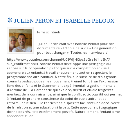
JULIEN PERON ET ISABELLE PELOUX
Films spirituels
Julien Peron était avec Isabelle Peloux pour son
documentaire « L’école de la vie – Une génération
pour tout changer ». Toutes les interviews ici
https://www.youtube.com/channel/UC8W8jHCipcScGre1d1_q3NA?
sub_confirmation=1. sabelle Peloux développe une pédagogie qui
repose sur la coopération plutôt que sur la compétition et vise à
apprendre aux enfants à travailler autrement tout en respectant le
programme scolaire habituel. À cette fin, elle s’inspire de trois grands
courants pédagogiques : le mouvement Freinet fondé sur l’expression
libre des enfants et le tâtonnement expérimental, la gestion mentale
d’Antoine de La Garanderie qui explore, décrit et étudie les gestes
mentaux de la connaissance, ainsi que le conflit sociocognitif qui permet
à l’enfant de prendre conscience du point de vue d’autrui et de
reformuler le sien. Elle l’enrichit de dispositifs facilitant une découverte
de la relation et une éducation à la paix. Cette approche pédagogique
donne des résultats extrêmement positifs. Naturellement, l’enfant aime
apprendre s’il en…