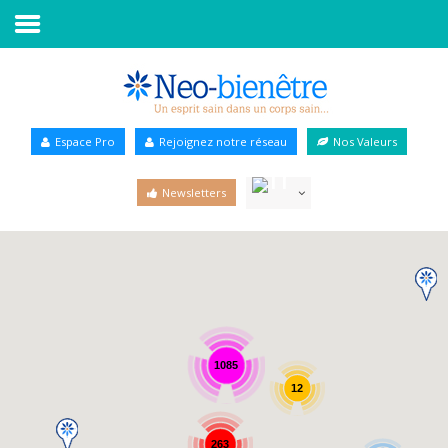
Accueil
Annuaire Bien-être
Espace Pro
Rejoignez notre réseau
Nos Valeurs
Agenda
Newsletters
Services Pro
Services particulier
Blog
1085
12
263