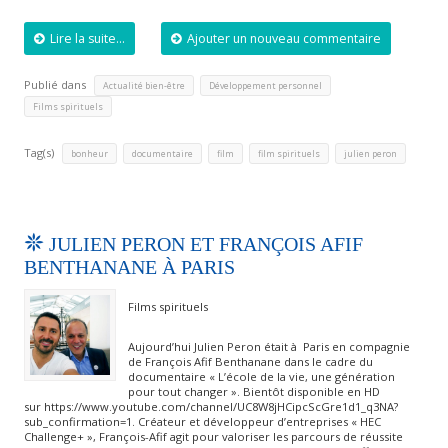
Lire la suite...
Ajouter un nouveau commentaire
Publié dans
,
,
Actualité bien-être
Développement personnel
Films spirituels
Tag(s)
,
,
,
,
bonheur
documentaire
film
film spirituels
julien peron
JULIEN PERON ET FRANÇOIS AFIF
BENTHANANE À PARIS
Films spirituels
Aujourd’hui Julien Peron était à Paris en compagnie
de François Afif Benthanane dans le cadre du
documentaire « L’école de la vie, une génération
pour tout changer ». Bientôt disponible en HD
sur https://www.youtube.com/channel/UC8W8jHCipcScGre1d1_q3NA?
sub_confirmation=1. Créateur et développeur d’entreprises « HEC
Challenge+ », François-Afif agit pour valoriser les parcours de réussite