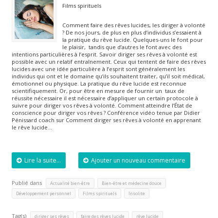
Films spirituels
Comment faire des rêves lucides, les diriger à volonté
? De nos jours, de plus en plus d’individus s’essaient à
la pratique du rêve lucide. Quelques-uns le font pour
le plaisir, tandis que d’autres le font avec des
intentions particulières à l’esprit. Savoir diriger ses rêves à volonté est
possible avec un relatif entraînement. Ceux qui tentent de faire des rêves
lucides avec une idée particulière à l’esprit sont généralement les
individus qui ont et le domaine qu’ils souhaitent traiter, qu’il soit médical,
émotionnel ou physique. La pratique du rêve lucide est reconnue
scientifiquement. Or, pour être en mesure de fournir un taux de
réussite nécessaire il est nécessaire d’appliquer un certain protocole à
suivre pour diriger vos rêves à volonté. Comment atteindre l’État de
conscience pour diriger vos rêves ? Conférence vidéo tenue par Didier
Pénissard coach sur Comment diriger ses rêves à volonté en apprenant
le rêve lucide…
Lire la suite...
Ajouter un nouveau commentaire
Publié dans
,
,
Actualité bien-être
Bien-être et médecine douce
,
,
Développement personnel
Films spirituels
Insolite
Tag(s)
,
,
diriger ses rêves
faire des rêves lucide
rêve lucide