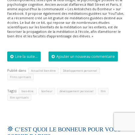
psychologie cognitive. Ancien avocat d’affaires à Wall Street et Paris, il
anime aujourd’hui la communauté « Les Antisèches du Bonheur » sur
Facebook. Il propose également des méditations guidées sur YouTube,
et a récemment créé un kit gratuit de méditations guidées destiné aux
écoles. Le but de ce kit, qui repose sur de nombreuses études
scientifiques sur les bienfaits de la méditation sur les enfants, est de
favoriser la propagation de la méditation à l’école, afin d’améliorer le
bien être et les facultés d’apprentissage des élèves. »
Lire la suite...
Ajouter un nouveau commentaire
Publié dans
,
,
Actualité bien-être
Développement personnel
Films spirituels
Tag(s)
,
,
,
,
bien-être.
bonheur
développement personnel
film
film spirituels
C’EST QUOI LE BONHEUR POUR VOUS