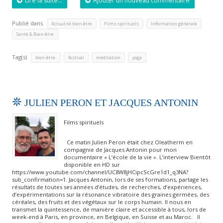
Lire la suite...
Ajouter un nouveau commentaire
Publié dans
,
,
,
Actualité bien-être
Films spirituels
Information générale
Santé & Bien-être
Tag(s)
,
,
,
bien-être.
festival
méditation
yoga
JULIEN PERON ET JACQUES ANTONIN
Films spirituels
Ce matin Julien Peron était chez Oleatherm en
compagnie de Jacques Antonin pour mon
documentaire « L’école de la vie ». L’interview Bientôt
disponible en HD sur
https://www.youtube.com/channel/UC8W8jHCipcScGre1d1_q3NA?
sub_confirmation=1. Jacques Antonin, lors de ses formations, partage les
résultats de toutes ses années d’études, de recherches, d’expériences,
d’expérimentations sur la résonance vibratoire des graines germées, des
céréales, des fruits et des végétaux sur le corps humain. Il nous en
transmet la quintessence, de manière claire et accessible à tous, lors de
week-end à Paris, en province, en Belgique, en Suisse et au Maroc. Il