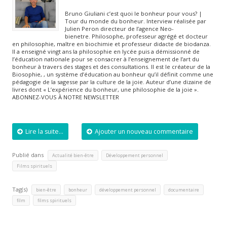
Bruno Giuliani c’est quoi le bonheur pour vous? |
Tour du monde du bonheur. Interview réalisée par
Julien Peron directeur de l’agence Neo-
bienetre. Philosophe, professeur agrégé et docteur
en philosophie, maître en biochimie et professeur didacte de biodanza.
Il a enseigné vingt ans la philosophie en lycée puis a démissionné de
l’éducation nationale pour se consacrer à l’enseignement de l’art du
bonheur à travers des stages et des consultations. Il est le créateur de la
Biosophie, , un système d’éducation au bonheur qu’il définit comme une
pédagogie de la sagesse par la culture de la joie. Auteur d’une dizaine de
livres dont « L’expérience du bonheur, une philosophie de la joie ».
ABONNEZ-VOUS À NOTRE NEWSLETTER
Lire la suite...
Ajouter un nouveau commentaire
Publié dans
,
,
Actualité bien-être
Développement personnel
Films spirituels
Tag(s)
,
,
,
,
bien-être
bonheur
développement personnel
documentaire
,
film
films spirituels