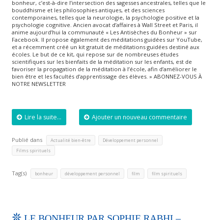
bonheur, c’est-à-dire l’intersection des sagesses ancestrales, telles que le
bouddhisme et les philosophies antiques, et des sciences
contemporaines, telles que la neurologie, la psychologie positive et la
psychologie cognitive. Ancien avocat d’affaires à Wall Street et Paris, il
anime aujourd’hui la communauté « Les Antisèches du Bonheur » sur
Facebook. Il propose également des méditations guidées sur YouTube,
et a récemment créé un kit gratuit de méditations guidées destiné aux
écoles. Le but de ce kit, qui repose sur de nombreuses études
scientifiques sur les bienfaits de la méditation sur les enfants, est de
favoriser la propagation de la méditation à l’école, afin d’améliorer le
bien être et les facultés d’apprentissage des élèves. » ABONNEZ-VOUS À
NOTRE NEWSLETTER
Lire la suite...
Ajouter un nouveau commentaire
Publié dans
,
,
Actualité bien-être
Développement personnel
Films spirituels
Tag(s)
,
,
,
bonheur
développement personnel
film
film spirituels
LE BONHEUR PAR SOPHIE RABHI –