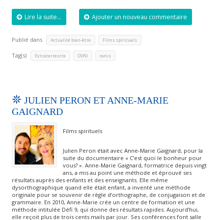
Lire la suite...
Ajouter un nouveau commentaire
Publié dans
,
Actualité bien-être
Films spirituels
Tag(s)
,
,
Extraterrestre
OVNI
ovnis
JULIEN PERON ET ANNE-MARIE
GAIGNARD
Films spirituels
Julien Peron était avec Anne-Marie Gaignard, pour la
suite du documentaire « C’est quoi le bonheur pour
vous? ». Anne-Marie Gaignard, formatrice depuis vingt
ans, a mis au point une méthode et éprouvé ses
résultats auprès des enfants et des enseignants. Elle même
dysorthographique quand elle était enfant, a inventé une méthode
originale pour se souvenir de règle d’orthographe, de conjugaison et de
grammaire. En 2010, Anne-Marie crée un centre de formation et une
méthode intitulée Défi 9, qui donne des résultats rapides. Aujourd’hui,
elle reçoit plus de trois cents mails par jour. Ses conférences font salle