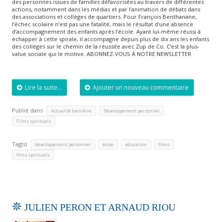
des personnes issues de familles défavorisées au travers de différentes
actions, notamment dans les médias et par l’animation de débats dans
des associations et collèges de quartiers. Pour François Benthanane,
l’échec scolaire n’est pas une fatalité, mais le résultat d’une absence
d’accompagnement des enfants après l’école. Ayant lui-même réussi à
échapper à cette spirale, il accompagne depuis plus de dix ans les enfants
des collèges sur le chemin de la réussite avec Zup de Co. C’est la plus-
value sociale qui le motive. ABONNEZ-VOUS À NOTRE NEWSLETTER
Lire la suite...
Ajouter un nouveau commentaire
Publié dans
,
,
Actualité bien-être
Développement personnel
Films spirituels
Tag(s)
,
,
,
,
développement personnel
école
éducation
films
films spirituels
JULIEN PERON ET ARNAUD RIOU