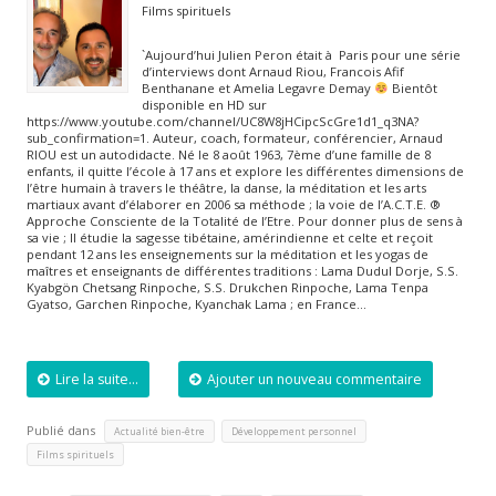
Films spirituels
`Aujourd’hui Julien Peron était à Paris pour une série
d’interviews dont Arnaud Riou, Francois Afif
Benthanane et Amelia Legavre Demay
Bientôt
disponible en HD sur
https://www.youtube.com/channel/UC8W8jHCipcScGre1d1_q3NA?
sub_confirmation=1. Auteur, coach, formateur, conférencier, Arnaud
RIOU est un autodidacte. Né le 8 août 1963, 7ème d’une famille de 8
enfants, il quitte l’école à 17 ans et explore les différentes dimensions de
l’être humain à travers le théâtre, la danse, la méditation et les arts
martiaux avant d’élaborer en 2006 sa méthode ; la voie de l’A.C.T.E. ®
Approche Consciente de la Totalité de l’Etre. Pour donner plus de sens à
sa vie ; Il étudie la sagesse tibétaine, amérindienne et celte et reçoit
pendant 12 ans les enseignements sur la méditation et les yogas de
maîtres et enseignants de différentes traditions : Lama Dudul Dorje, S.S.
Kyabgön Chetsang Rinpoche, S.S. Drukchen Rinpoche, Lama Tenpa
Gyatso, Garchen Rinpoche, Kyanchak Lama ; en France…
Lire la suite...
Ajouter un nouveau commentaire
Publié dans
,
,
Actualité bien-être
Développement personnel
Films spirituels