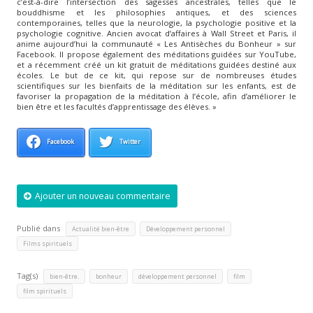
c’est-à-dire l’intersection des sagesses ancestrales, telles que le
bouddhisme et les philosophies antiques, et des sciences
contemporaines, telles que la neurologie, la psychologie positive et la
psychologie cognitive. Ancien avocat d’affaires à Wall Street et Paris, il
anime aujourd’hui la communauté « Les Antisèches du Bonheur » sur
Facebook. Il propose également des méditations guidées sur YouTube,
et a récemment créé un kit gratuit de méditations guidées destiné aux
écoles. Le but de ce kit, qui repose sur de nombreuses études
scientifiques sur les bienfaits de la méditation sur les enfants, est de
favoriser la propagation de la méditation à l’école, afin d’améliorer le
bien être et les facultés d’apprentissage des élèves. »
Facebook
Twitter
Ajouter un nouveau commentaire
Publié dans
,
,
Actualité bien-être
Développement personnel
Films spirituels
Tag(s)
,
,
,
,
bien-être.
bonheur
développement personnel
film
film spirituels