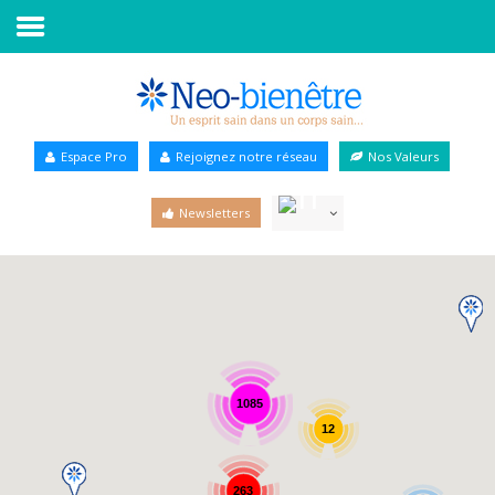
Accueil
Annuaire Bien-être
Espace Pro
Rejoignez notre réseau
Nos Valeurs
Agenda
Newsletters
Services Pro
Services particulier
Blog
1085
12
263