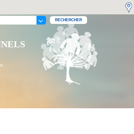
NNELS
ux