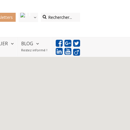
letters
LIER
BLOG
Restez informé !