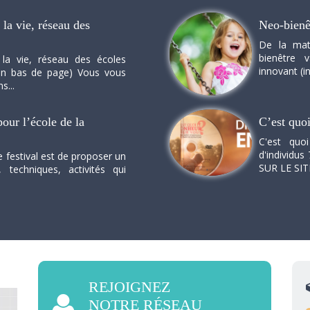
la vie, réseau des
Neo-bienê
De la mat
bienêtre 
 la vie, réseau des écoles
innovant (in
n en bas de page) Vous vous
s...
our l’école de la
C’est quo
C'est quo
d'individus 
e festival est de proposer un
SUR LE SI
, techniques, activités qui
REJOIGNEZ
NOTRE RÉSEAU