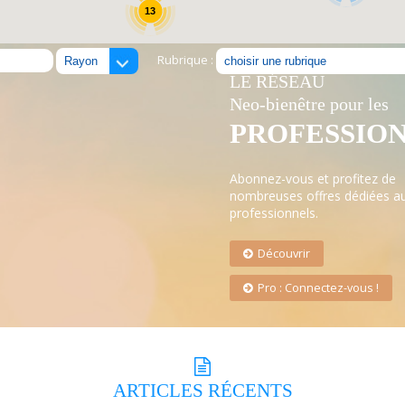
13
Rubrique :
LE RÉSEAU
Neo-bienêtre pour les
PROFESSIO
Abonnez-vous et profitez de
nombreuses offres dédiées a
professionnels.
Découvrir
Pro : Connectez-vous !
ARTICLES
RÉCENTS