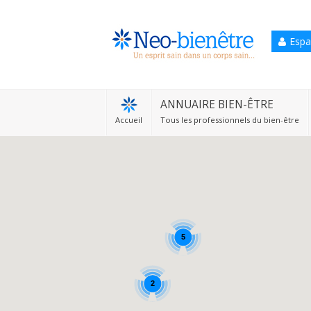
Espa
Accueil
Annuaire Bien-être
ANNUAIRE BIEN-ÊTRE
Accueil
Tous les professionnels du bien-être
Agenda
Services Pro
Services particulier
Blog
5
2