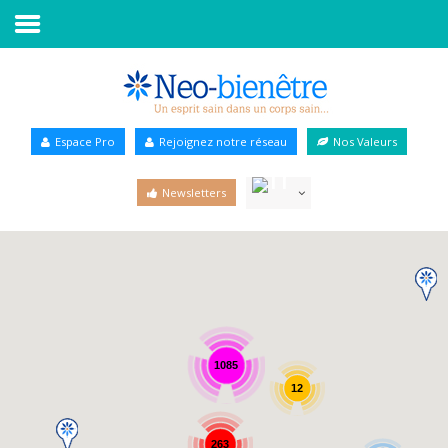
Accueil
Annuaire Bien-être
Espace Pro
Rejoignez notre réseau
Nos Valeurs
Agenda
Newsletters
Services Pro
Services particulier
Blog
1085
12
263