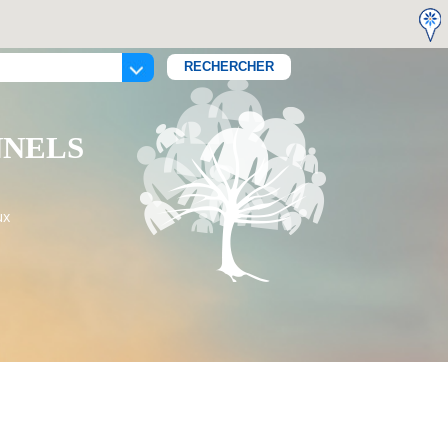
NNELS
ux