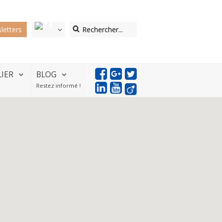
letters
LIER
BLOG
Restez informé !