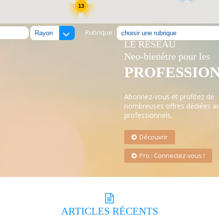
13
Rubrique :
LE RÉSEAU
Neo-bienêtre pour les
PROFESSIO
Abonnez-vous et profitez de
nombreuses offres dédiées a
professionnels.
Découvrir
Pro : Connectez-vous !
ARTICLES
RÉCENTS