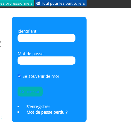
les professionnels
Tout pour les particuliers
Identifiant
e
e
Mot de passe
Se souvenir de moi
S'enregistrer
Mot de passe perdu ?
nt