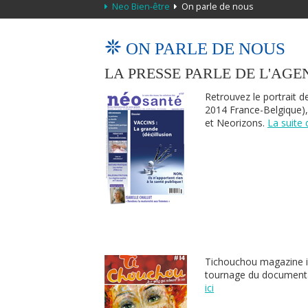
Neo Bien-être
On parle de nous
ON PARLE DE NOUS
LA PRESSE PARLE DE L'AG
Retrouvez le portrait 
2014 France-Belgique)
et Neorizons.
La suite d
Tichouchou magazine in
tournage du documentai
ici