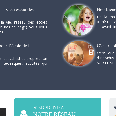
la vie, réseau des
Neo-bienê
De la mat
bienêtre 
 la vie, réseau des écoles
innovant (in
n en bas de page) Vous vous
s...
our l’école de la
C’est quo
C'est quo
d'individus 
e festival est de proposer un
SUR LE SI
, techniques, activités qui
REJOIGNEZ
NOTRE RÉSEAU