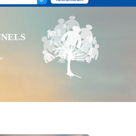
NNELS
ux