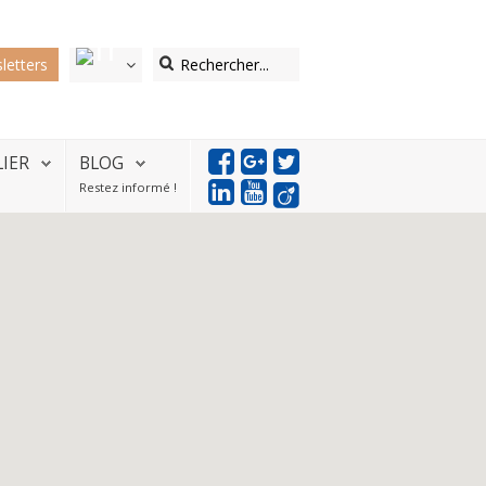
letters
LIER
BLOG
Restez informé !