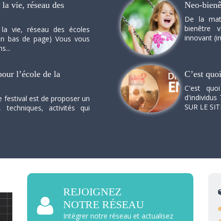
la vie, réseau des
Neo-bienê
De la mat
bienêtre 
 la vie, réseau des écoles
innovant (in
n en bas de page) Vous vous
s...
our l’école de la
C’est quo
C'est quo
d'individus 
e festival est de proposer un
SUR LE SI
, techniques, activités qui
REJOIGNEZ
NOTRE RÉSEAU
Intégrer notre réseau et actualisez