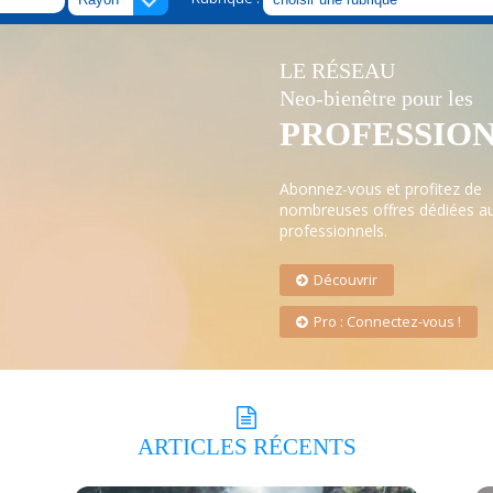
LE RÉSEAU
Neo-bienêtre pour les
PROFESSIO
Abonnez-vous et profitez de
nombreuses offres dédiées a
professionnels.
Découvrir
Pro : Connectez-vous !
ARTICLES
RÉCENTS