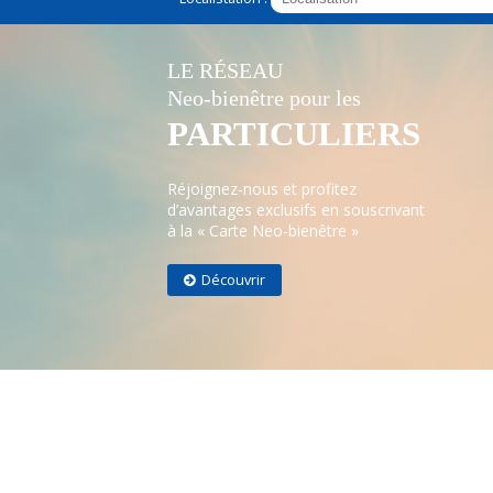
LE RÉSEAU
Neo-bienêtre pour les
PARTICULIERS
Réjoignez-nous et profitez
d’avantages exclusifs en souscrivant
à la « Carte Neo-bienêtre »
Découvrir