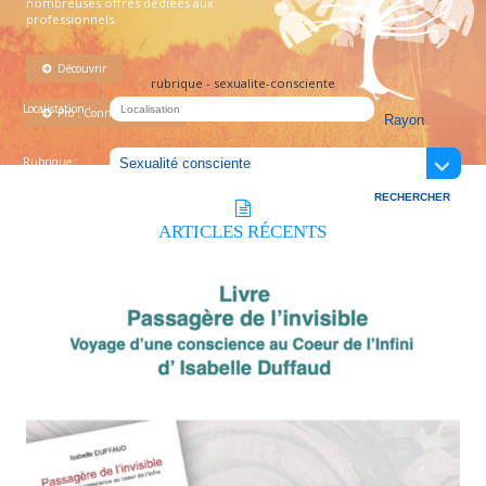
nombreuses offres dédiées aux
professionnels.
Découvrir
rubrique - sexualite-consciente
Localistation :
Pro : Connectez-vous !
Rubrique :
ARTICLES
RÉCENTS