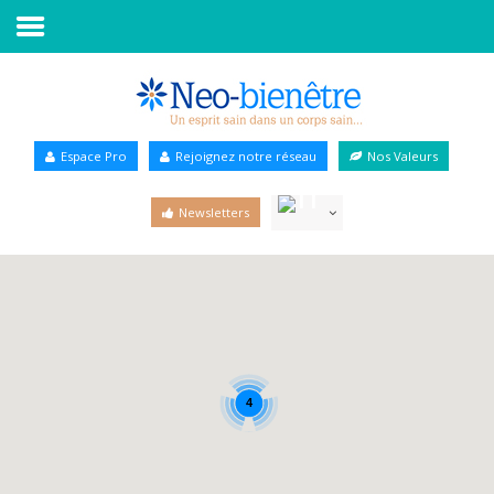
Accueil
Annuaire Bien-être
Espace Pro
Rejoignez notre réseau
Nos Valeurs
Agenda
Newsletters
Services Pro
Services particulier
Blog
4