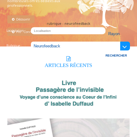
nombreuses offres dédiées aux
professionnels.
Découvrir
rubrique - neurofeedback
Localistation :
Pro : Connectez-vous !
Rubrique :
ARTICLES
RÉCENTS