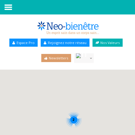
Accueil
Annuaire Bien-être
Espace Pro
Rejoignez notre réseau
Nos Valeurs
Agenda
Newsletters
Services Pro
Services particulier
Blog
2