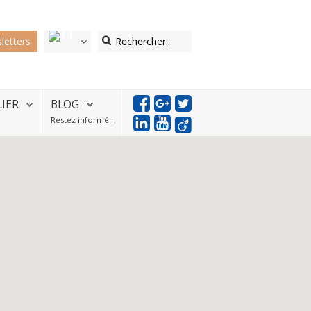
letters
LIER
BLOG
Restez informé !