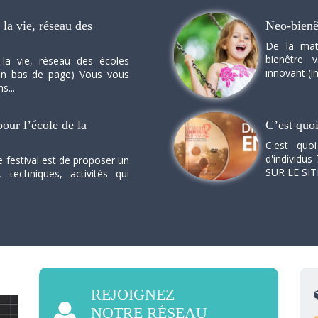
la vie, réseau des
Neo-bienê
De la mat
bienêtre 
 la vie, réseau des écoles
innovant (in
n en bas de page) Vous vous
s...
our l’école de la
C’est quo
C'est quo
d'individus 
e festival est de proposer un
SUR LE SI
, techniques, activités qui
REJOIGNEZ
NOTRE RÉSEAU