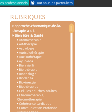
les professionnels
Tout pour les particuliers
RUBRIQUES
approche-chamanique-de-la-
therapie-a-c-t
Bien être & Santé
Aromathérapie
Art-thérapie
Astrologie
Auriculothérapie
Auxiliothérapie
Ayurveda
Bien vieillir
Bio-thérapie
Bioanalogie
Biodanza
Biokinergie
Biothérapies
Cellules souches adultes
Chromathérapie,
Chromothérapie
Cohérence cardiaque
Communication Profonde