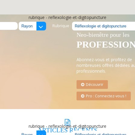
rubrique - reflexologie-et-digitopuncture
Rubrique :
LE RÉSEAU
Neo-bienêtre pour les
PROFESSIO
Abonnez-vous et profitez de
nombreuses offres dédiées a
professionnels.
Découvrir
Pro : Connectez-vous !
rubrique - reflexologie-et-digitopuncture
ARTICLES
RÉCENTS
Rubrique :