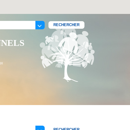
NNELS
ux