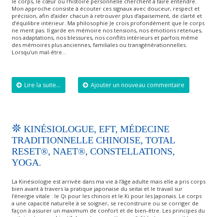
le corps, le cœur ou l’histoire personnelle cherchent à faire entendre.
Mon approche consiste à écouter ces signaux avec douceur, respect et
précision, afin d’aider chacun à retrouver plus d’apaisement, de clarté et
d’équilibre intérieur. Ma philosophie Je crois profondément que le corps
ne ment pas. Il garde en mémoire nos tensions, nos émotions retenues,
nos adaptations, nos blessures, nos conflits intérieurs et parfois même
des mémoires plus anciennes, familiales ou transgénérationnelles.
Lorsqu’un mal-être…
Lire la suite...
Ajouter un nouveau commentaire
KINÉSIOLOGUE, EFT, MÉDECINE
TRADITIONNELLE CHINOISE, TOTAL
RESET®, NAET®, CONSTELLATIONS,
YOGA.
La Kinésiologie est arrivée dans ma vie à l’âge adulte mais elle a pris corps
bien avant à travers la pratique japonaise du seitai et le travail sur
l’énergie vitale : le Qi pour les chinois et le Ki pour les Japonais. Le corps
a une capacité naturelle à se soigner, se reconstruire ou se corriger de
façon à assurer un maximum de confort et de bien-être. Les principes du