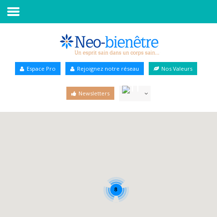
Accueil
Annuaire Bien-être
Espace Pro
Rejoignez notre réseau
Nos Valeurs
Agenda
Newsletters
Services Pro
Services particulier
Blog
8