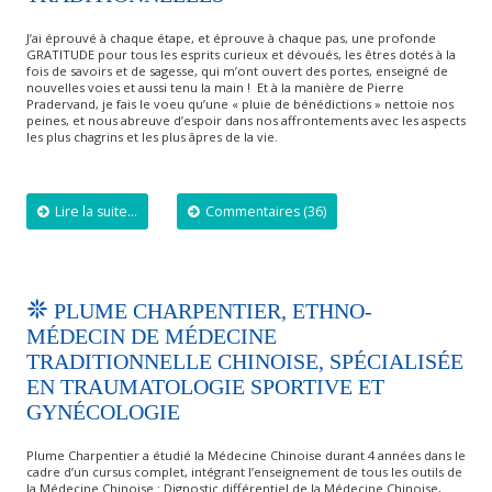
J’ai éprouvé à chaque étape, et éprouve à chaque pas, une profonde
GRATITUDE pour tous les esprits curieux et dévoués, les êtres dotés à la
fois de savoirs et de sagesse, qui m’ont ouvert des portes, enseigné de
nouvelles voies et aussi tenu la main ! Et à la manière de Pierre
Pradervand, je fais le voeu qu’une « pluie de bénédictions » nettoie nos
peines, et nous abreuve d’espoir dans nos affrontements avec les aspects
les plus chagrins et les plus âpres de la vie.
Lire la suite...
Commentaires (36)
PLUME CHARPENTIER, ETHNO-
MÉDECIN DE MÉDECINE
TRADITIONNELLE CHINOISE, SPÉCIALISÉE
EN TRAUMATOLOGIE SPORTIVE ET
GYNÉCOLOGIE
Plume Charpentier a étudié la Médecine Chinoise durant 4 années dans le
cadre d’un cursus complet, intégrant l’enseignement de tous les outils de
la Médecine Chinoise : Dignostic différentiel de la Médecine Chinoise,