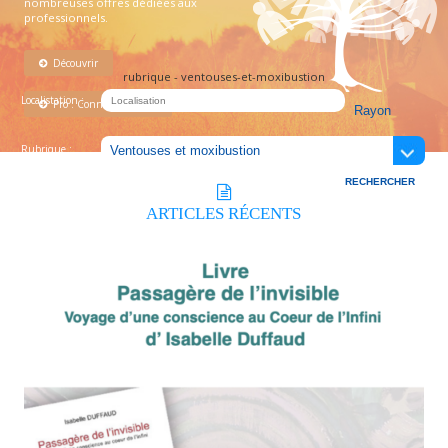
nombreuses offres dédiées aux
professionnels.
Découvrir
rubrique - ventouses-et-moxibustion
Localistation :
Pro : Connectez-vous !
Rubrique :
ARTICLES
RÉCENTS