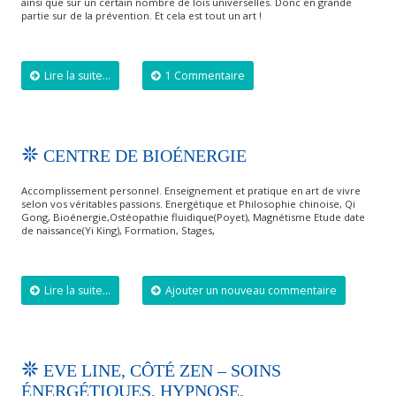
ainsi que sur un certain nombre de lois universelles. Donc en grande
partie sur de la prévention. Et cela est tout un art !
Lire la suite...
1 Commentaire
CENTRE DE BIOÉNERGIE
Accomplissement personnel. Enseignement et pratique en art de vivre
selon vos véritables passions. Energétique et Philosophie chinoise, Qi
Gong, Bioénergie,Ostéopathie fluidique(Poyet), Magnétisme Etude date
de naissance(Yi King), Formation, Stages,
Lire la suite...
Ajouter un nouveau commentaire
EVE LINE, CÔTÉ ZEN – SOINS
ÉNERGÉTIQUES, HYPNOSE,