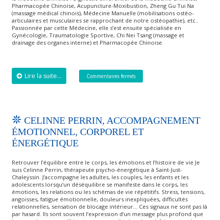
Pharmacopée Chinoise, Acupuncture-Moxibustion, Zheng Gu Tui Na
(massage médical chinois), Médecine Manuelle (mobilisations ostéo-
articulaires et musculaires se rapprochant de notre ostéopathie), etc..
Passionnée par cette Médecine, elle s’est ensuite spécialisée en
Gynécologie, Traumatologie Sportive, Chi Nei Tsang (massage et
drainage des organes interne) et Pharmacopée Chinoise.
Lire la suite...
Commentaires fermés
CELINNE PERRIN, ACCOMPAGNEMENT
ÉMOTIONNEL, CORPOREL ET
ÉNERGÉTIQUE
Retrouver l’équilibre entre le corps, les émotions et l’histoire de vie Je
suis Celinne Perrin, thérapeute psycho-énergétique à Saint-Just-
Chaleyssin. J’accompagne les adultes, les couples, les enfants et les
adolescents lorsqu’un déséquilibre se manifeste dans le corps, les
émotions, les relations ou les schémas de vie répétitifs. Stress, tensions,
angoisses, fatigue émotionnelle, douleurs inexpliquées, difficultés
relationnelles, sensation de blocage intérieur… Ces signaux ne sont pas là
par hasard. Ils sont souvent l’expression d’un message plus profond que