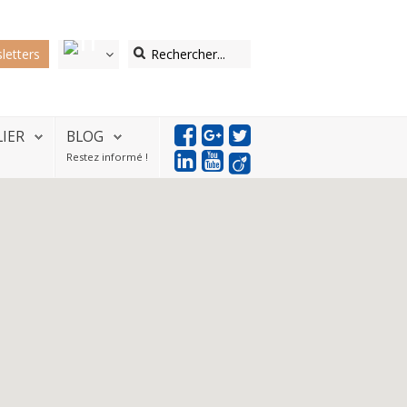
letters
LIER
BLOG
Restez informé !