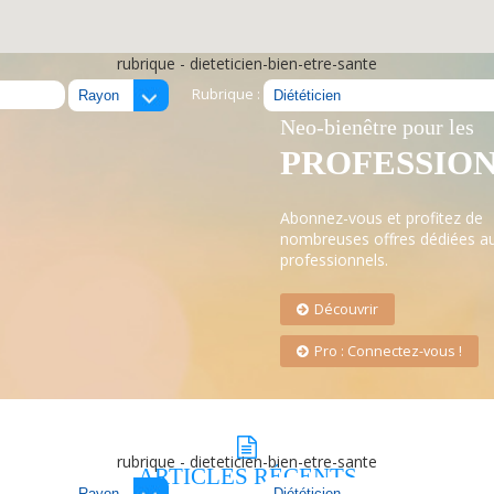
rubrique - dieteticien-bien-etre-sante
Rubrique :
LE RÉSEAU
Neo-bienêtre pour les
PROFESSIO
Abonnez-vous et profitez de
nombreuses offres dédiées a
professionnels.
Découvrir
Pro : Connectez-vous !
rubrique - dieteticien-bien-etre-sante
ARTICLES
RÉCENTS
Rubrique :