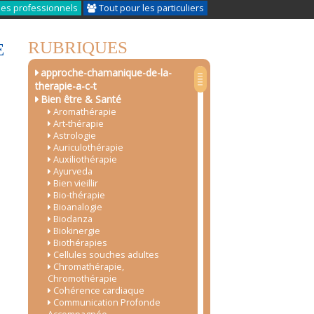
les professionnels
Tout pour les particuliers
RUBRIQUES
E
approche-chamanique-de-la-
therapie-a-c-t
Bien être & Santé
Aromathérapie
Art-thérapie
Astrologie
Auriculothérapie
Auxiliothérapie
Ayurveda
Bien vieillir
Bio-thérapie
Bioanalogie
Biodanza
Biokinergie
Biothérapies
Cellules souches adultes
Chromathérapie,
Chromothérapie
Cohérence cardiaque
Communication Profonde