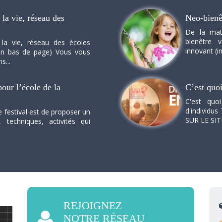
la vie, réseau des
Neo-bienê
De la mat
bienêtre 
 la vie, réseau des écoles
innovant (in
n en bas de page) Vous vous
s...
our l’école de la
C’est quo
C'est quo
d'individus 
e festival est de proposer un
SUR LE SI
, techniques, activités qui
REJOIGNEZ
NOTRE RÉSEAU