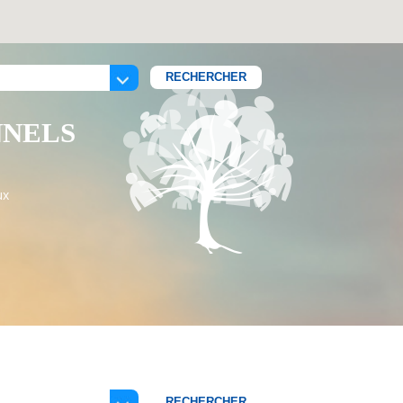
NNELS
ux