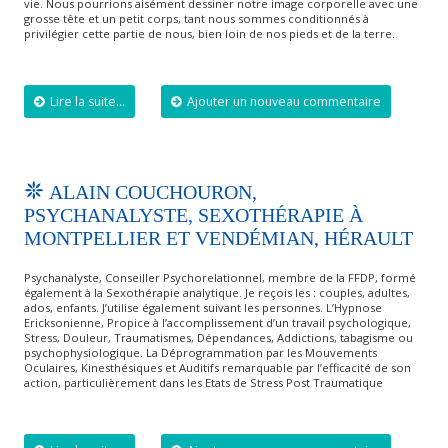
vie. Nous pourrions aisément dessiner notre image corporelle avec une
grosse tête et un petit corps, tant nous sommes conditionnés à
privilégier cette partie de nous, bien loin de nos pieds et de la terre.
Lire la suite...
Ajouter un nouveau commentaire
ALAIN COUCHOURON,
PSYCHANALYSTE, SEXOTHÉRAPIE À
MONTPELLIER ET VENDÉMIAN, HÉRAULT
Psychanalyste, Conseiller Psychorelationnel, membre de la FFDP, formé
également à la Sexothérapie analytique. Je reçois les : couples, adultes,
ados, enfants. J’utilise également suivant les personnes. L’Hypnose
Ericksonienne, Propice à l’accomplissement d’un travail psychologique,
Stress, Douleur, Traumatismes, Dépendances, Addictions, tabagisme ou
psychophysiologique. La Déprogrammation par les Mouvements
Oculaires, Kinesthésiques et Auditifs remarquable par l’efficacité de son
action, particulièrement dans les Etats de Stress Post Traumatique