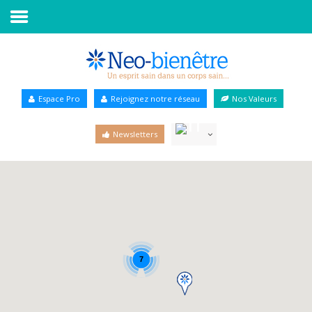
Accueil
Annuaire Bien-être
Espace Pro
Rejoignez notre réseau
Nos Valeurs
Agenda
Newsletters
Services Pro
Services particulier
Blog
7