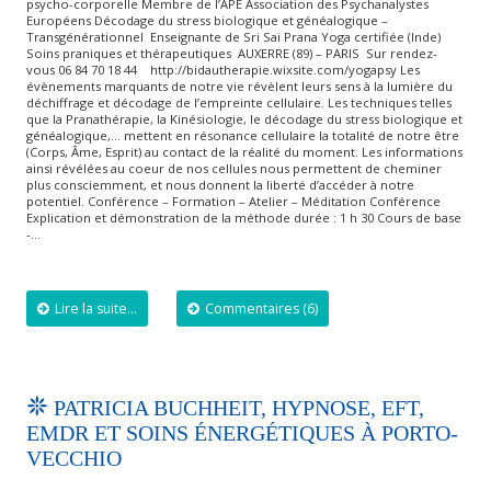
psycho-corporelle Membre de l’APE Association des Psychanalystes
Européens Décodage du stress biologique et généalogique –
Transgénérationnel Enseignante de Sri Sai Prana Yoga certifiée (Inde)
Soins praniques et thérapeutiques AUXERRE (89) – PARIS Sur rendez-
vous 06 84 70 18 44 http://bidautherapie.wixsite.com/yogapsy Les
évènements marquants de notre vie révèlent leurs sens à la lumière du
déchiffrage et décodage de l’empreinte cellulaire. Les techniques telles
que la Pranathérapie, la Kinésiologie, le décodage du stress biologique et
généalogique,… mettent en résonance cellulaire la totalité de notre être
(Corps, Âme, Esprit) au contact de la réalité du moment. Les informations
ainsi révélées au coeur de nos cellules nous permettent de cheminer
plus consciemment, et nous donnent la liberté d’accéder à notre
potentiel. Conférence – Formation – Atelier – Méditation Conférence
Explication et démonstration de la méthode durée : 1 h 30 Cours de base
-…
Lire la suite...
Commentaires (6)
PATRICIA BUCHHEIT, HYPNOSE, EFT,
EMDR ET SOINS ÉNERGÉTIQUES À PORTO-
VECCHIO