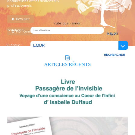
nombreuses offres dédiées aux
professionnels.
Découvrir
rubrique - emdr
Localistation :
Pro : Connectez-vous !
Rubrique :
ARTICLES
RÉCENTS