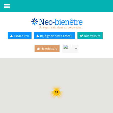
Accueil
Annuaire Bien-être
Espace Pro
Rejoignez notre réseau
Nos Valeurs
Agenda
Newsletters
Services Pro
Services particulier
Blog
15