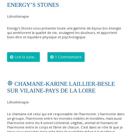
ENERGY’S STONES
Lithothérapie
Energy’s Stones vous présente toute une gamme de bijoux bio énergie
qui améliorent la qualité de vie, soulagent les douleurs, et apportent
bien-être et équilibre physique et psychologique.
Lire la suite...
1 Commentaire
CHAMANE-KARINE LAILLIER-BESLE
SUR VILAINE-PAYS DE LA LOIRE
Lithothérapie
Le chamane est celui qui est responsable de l’harmonie. L’harmonie dans
un groupe, l’harmonie entre les mondes visibles et invisibles, mais aussi
l’harmonie entre les 4 univers (minéral, végétal,, animal et humain) et
l’harmonie entre le corps et l’âme de chacun. C’est dans se rôle là que je
peux vous apporter mon aide dans le quotidien grâce à la guidance