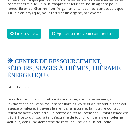
contact dermique. En plus d’apprécier leur beauté, ils agiront pour
rééquilibrer et réharmoniser l’organisme, tant sur les plans subtils que
sur le plan physique, pour fortifier un organe, par exemp
Lire la suite...
Ajouter un nouveau commentaire
CENTRE DE RESSOURCEMENT,
SÉJOURS, STAGES À THÈMES, THÉRAPIE
ÉNERGÉTIQUE
Lithothérapie
Le cadre magique d’un retour à soi-même, aux vraies valeurs, à
l’authenticité de l’être. Vous serez libre de vivre et de ressentir, dans cet
espace privilégié, à travers le silence, la nature et l’air pur, le contact
retrouvé avec votre être. Le centre de ressourcement LuminEssence est
dédié à ceux qui souhaitent s’extraire du tourbillon de la vie moderne
actuelle, dans une démarche de retour à une vie plus naturelle.