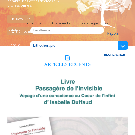
nombreuses offres dédiées aux
professionnels.
Découvrir
rubrique - lithotherapie-techniques-energetiques
Localistation :
Pro : Connectez-vous !
Rubrique :
ARTICLES
RÉCENTS