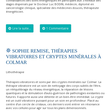
connaissances des soins énergétiques en participant aux 3 niveaux des
stages dispensés par le Docteur Luc BODIN, médecin, diplomé en
cancerologie clinique, spécialiste des médecines douces, thérapeute
énergéticien.
Lire la suite...
1 Commentaire
SOPHIE REMISE, THÉRAPIES
VIBRATOIRES ET CRYPTES MINÉRALES À
COLMAR
Lithothérapie
Thérapies vibratoires et soins par des cryptes minérales sur Colmar. La
thérapie vibratoire est un soin de nettoyage des corps subtils de l’être,
un rééquilibrage du réseau énergétique, la réparation de lésions
quantiques et la stimulation d’auto-guérison de pathologies existantes ou
futures. Il apporte aussi une détente et un bien-être immédiat. La crypte
est un outil vibratoire puissant pour un soin en profondeur. Placé au
centre d’un cercle de cristaux, ces derniers vont entrer en résonance
avec vos cellules pour agir sur tous les plans dimensionnels.