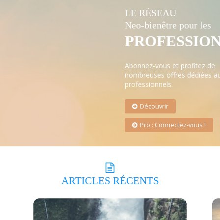
LE RÉSEAU
Neo-bienêtre pour les
PROFESSIO
Abonnez-vous et profitez de
nombreuses offres dédiées a
professionnels.
Découvrir
Pro : Connectez-vous !
ARTICLES
RÉCENTS