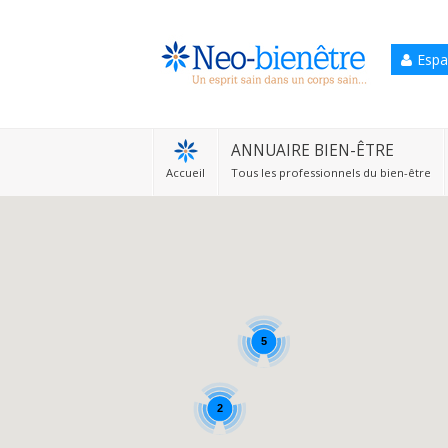
Espa
Accueil
Annuaire Bien-être
ANNUAIRE BIEN-ÊTRE
Accueil
Tous les professionnels du bien-être
Agenda
Services Pro
Services particulier
Blog
5
2