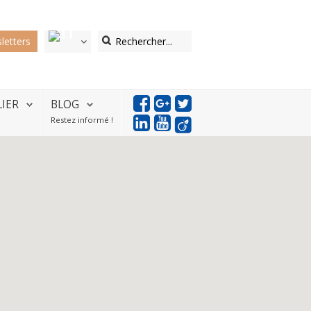
letters
LIER
BLOG
Restez informé !