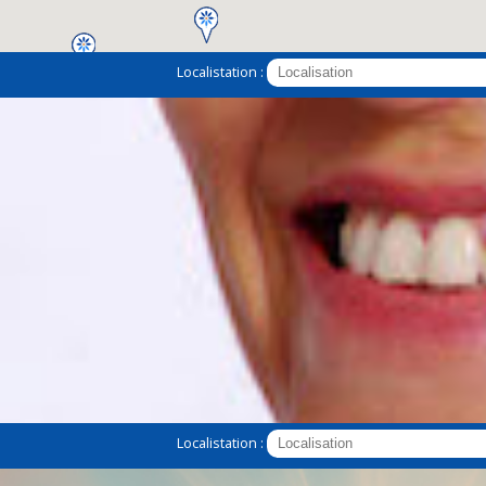
Localistation :
2
Localistation :