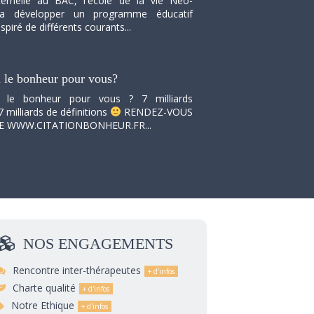
ernelle au BAC, l'école de la vie Neo-
va développer un programme éducatif
spiré de différents courants...
i le bonheur pour vous?
i le bonheur pour vous ? 7 milliards
7 milliards de définitions
RENDEZ-VOUS
TE WWW.CITATIONBONHEUR.FR...
NOS
ENGAGEMENTS
Rencontre inter-thérapeutes
Charte qualité
Notre Ethique