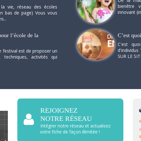
De la mat
bienêtre 
 la vie, réseau des écoles
innovant (in
n en bas de page) Vous vous
s...
our l’école de la
C’est quo
C'est quo
d'individus 
e festival est de proposer un
SUR LE SI
, techniques, activités qui
REJOIGNEZ
NOTRE RÉSEAU
Intégrer notre réseau et actualisez
votre fiche de façon illimitée !