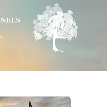
NNELS
ux