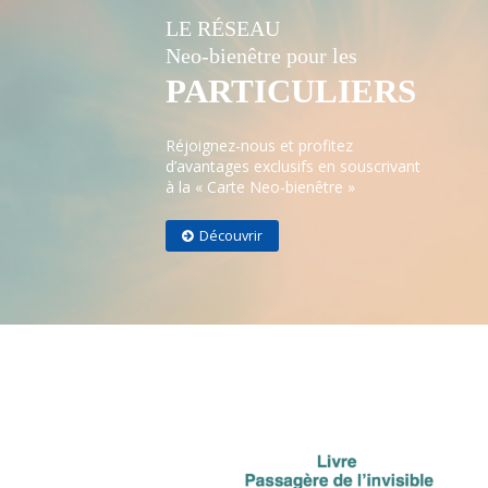
LE RÉSEAU
Neo-bienêtre pour les
PARTICULIERS
Réjoignez-nous et profitez
d’avantages exclusifs en souscrivant
à la « Carte Neo-bienêtre »
Découvrir