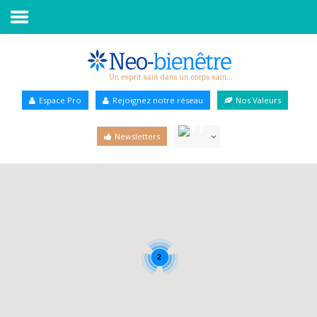
Accueil
Annuaire Bien-être
Espace Pro
Rejoignez notre réseau
Nos Valeurs
Agenda
Newsletters
Services Pro
Services particulier
Blog
2