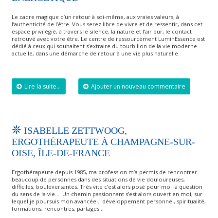
Le cadre magique d’un retour à soi-même, aux vraies valeurs, à
l’authenticité de l’être. Vous serez libre de vivre et de ressentir, dans cet
espace privilégié, à travers le silence, la nature et l’air pur, le contact
retrouvé avec votre être. Le centre de ressourcement LuminEssence est
dédié à ceux qui souhaitent s’extraire du tourbillon de la vie moderne
actuelle, dans une démarche de retour à une vie plus naturelle.
Lire la suite...
Ajouter un nouveau commentaire
ISABELLE ZETTWOOG,
ERGOTHÉRAPEUTE À CHAMPAGNE-SUR-
OISE, ÎLE-DE-FRANCE
Ergothérapeute depuis 1985, ma profession m’a permis de rencontrer
beaucoup de personnes dans des situations de vie douloureuses,
difficiles, bouleversantes. Très vite c’est alors posé pour moi la question
du sens de la vie…. Un chemin passionnant s’est alors ouvert en moi, sur
lequel je poursuis mon avancée… développement personnel, spiritualité,
formations, rencontres, partages…