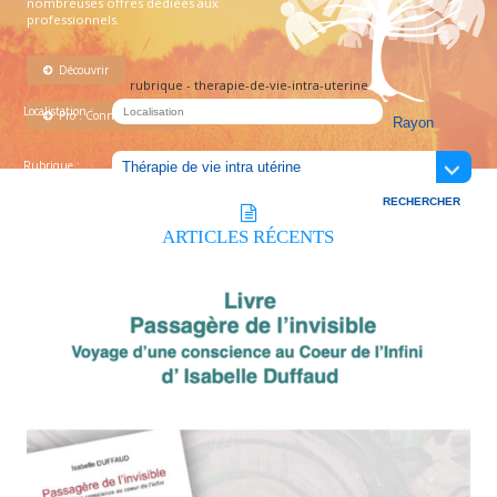
nombreuses offres dédiées aux
professionnels.
Découvrir
rubrique - therapie-de-vie-intra-uterine
Localistation :
Pro : Connectez-vous !
Rubrique :
ARTICLES
RÉCENTS