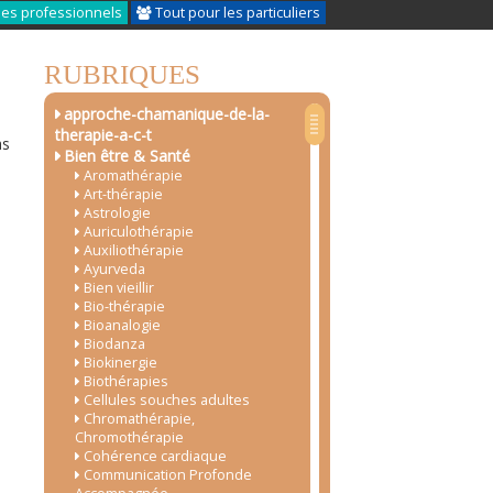
les professionnels
Tout pour les particuliers
RUBRIQUES
approche-chamanique-de-la-
therapie-a-c-t
as
Bien être & Santé
Aromathérapie
Art-thérapie
Astrologie
Auriculothérapie
Auxiliothérapie
Ayurveda
Bien vieillir
Bio-thérapie
Bioanalogie
Biodanza
Biokinergie
Biothérapies
Cellules souches adultes
Chromathérapie,
Chromothérapie
Cohérence cardiaque
Communication Profonde