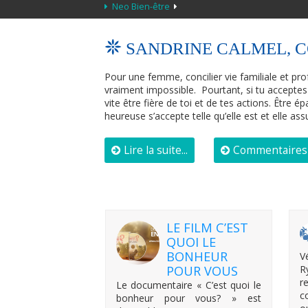
Neo Bien-être
SANDRINE CALMEL, 
Pour une femme, concilier vie familiale et pro
vraiment impossible. Pourtant, si tu acceptes
vite être fière de toi et de tes actions. Être
heureuse s’accepte telle qu’elle est et elle a
Lire la suite...
Commentaires 
LE FILM C’EST
QUOI LE
BONHEUR
V
POUR VOUS
R
r
Le documentaire « C’est quoi le
c
bonheur pour vous? » est