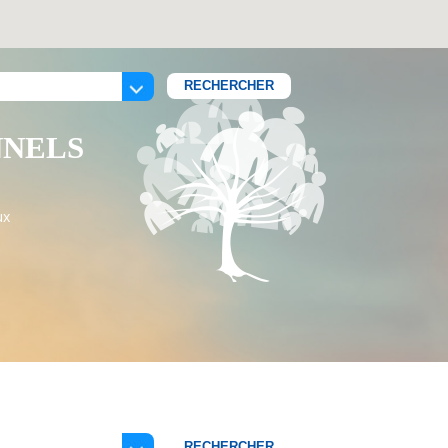
NNELS
ux