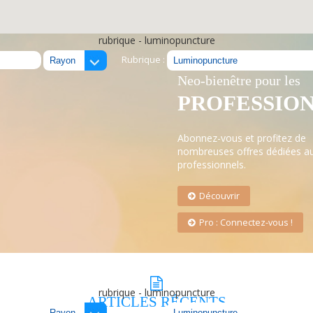
rubrique - luminopuncture
Rubrique :
LE RÉSEAU
Neo-bienêtre pour les
PROFESSIO
Abonnez-vous et profitez de
nombreuses offres dédiées a
professionnels.
Découvrir
Pro : Connectez-vous !
rubrique - luminopuncture
ARTICLES
RÉCENTS
Rubrique :