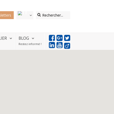
letters
LIER
BLOG
Restez informé !