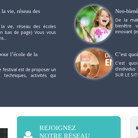
la vie, réseau des
Neo-bienê
De la mat
bienêtre 
 la vie, réseau des écoles
innovant (in
n en bas de page) Vous vous
s...
our l’école de la
C’est quo
C'est quo
d'individus 
e festival est de proposer un
SUR LE SI
, techniques, activités qui
REJOIGNEZ
NOTRE RÉSEAU