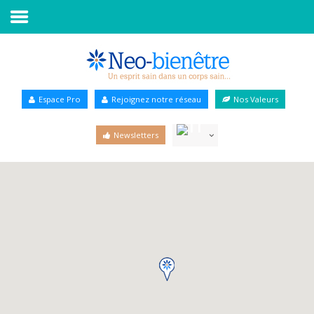
Accueil
Annuaire Bien-être
Espace Pro
Rejoignez notre réseau
Nos Valeurs
Agenda
Newsletters
Services Pro
Services particulier
Blog