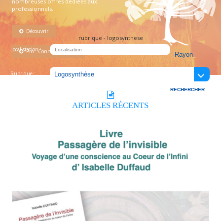
nombreuses offres dédiées aux
professionnels.
Découvrir
rubrique - logosynthese
Localistation :
Pro : Connectez-vous !
Rubrique :
ARTICLES
RÉCENTS