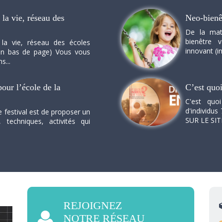
la vie, réseau des
Neo-bienê
De la mat
bienêtre 
 la vie, réseau des écoles
innovant (in
n en bas de page) Vous vous
s...
our l’école de la
C’est quo
C'est quo
d'individus 
e festival est de proposer un
SUR LE SI
, techniques, activités qui
REJOIGNEZ
NOTRE RÉSEAU