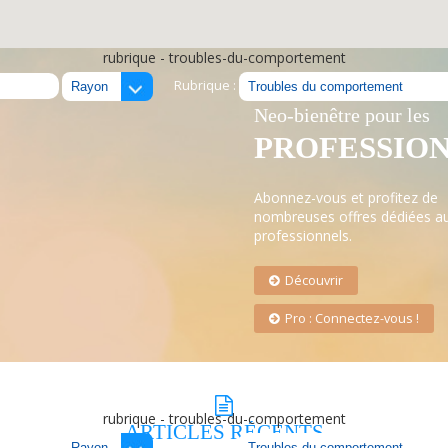
rubrique - troubles-du-comportement
Rubrique :
LE RÉSEAU
Neo-bienêtre pour les
PROFESSIO
Abonnez-vous et profitez de
nombreuses offres dédiées a
professionnels.
Découvrir
Pro : Connectez-vous !
rubrique - troubles-du-comportement
ARTICLES
RÉCENTS
Rubrique :