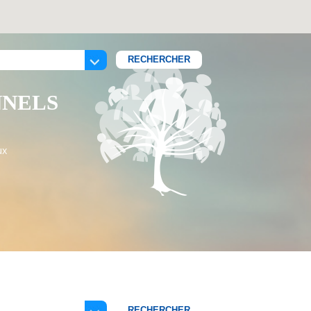
NNELS
ux