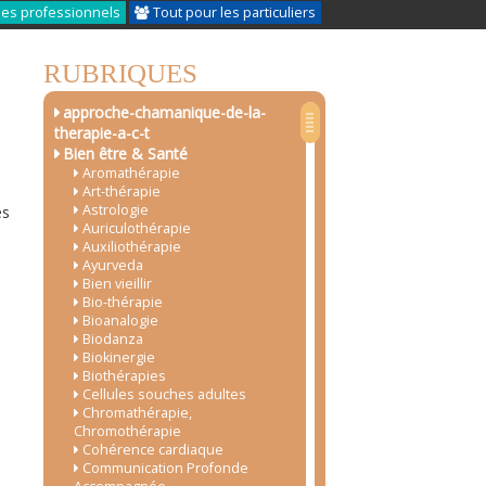
les professionnels
Tout pour les particuliers
RUBRIQUES
approche-chamanique-de-la-
therapie-a-c-t
Bien être & Santé
Aromathérapie
Art-thérapie
Astrologie
és
Auriculothérapie
Auxiliothérapie
Ayurveda
Bien vieillir
Bio-thérapie
Bioanalogie
Biodanza
Biokinergie
Biothérapies
Cellules souches adultes
Chromathérapie,
Chromothérapie
Cohérence cardiaque
Communication Profonde