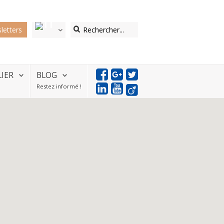
letters
LIER
BLOG
Restez informé !