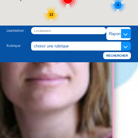
4
13
Localistation :
Rubrique :