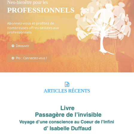
Neo-bienêtre pour les
PROFESSIONNELS
Abonnez-vous et profitez de
nombreuses offres dédiées aux
professionnels.
Découvrir
Pro : Connectez-vous !
ARTICLES
RÉCENTS