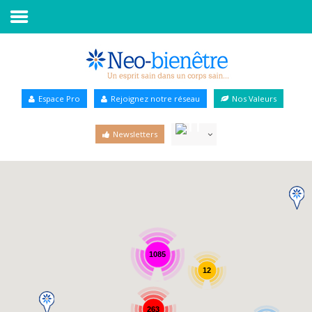
Accueil
Annuaire Bien-être
Espace Pro
Rejoignez notre réseau
Nos Valeurs
Agenda
Newsletters
Services Pro
Services particulier
Blog
1085
12
263