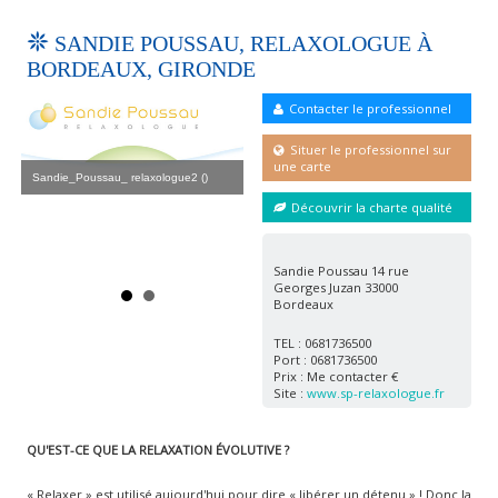
SANDIE POUSSAU, RELAXOLOGUE À
BORDEAUX, GIRONDE
Contacter le professionnel
Situer le professionnel sur
une carte
Sandie_Poussau_ relaxologue2 ()
San
Découvrir la charte qualité
Sandie_Poussau_ relaxologue ()
Sandie Poussau 14 rue
Georges Juzan 33000
Bordeaux
TEL : 0681736500
Port : 0681736500
Prix : Me contacter €
Site :
www.sp-relaxologue.fr
QU'EST-CE QUE LA RELAXATION ÉVOLUTIVE ?
« Relaxer » est utilisé aujourd'hui pour dire « libérer un détenu » ! Donc la