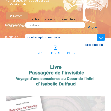
nombreuses offres dédiées aux
professionnels.
Découvrir
rubrique - contraception-naturelle
Localistation :
Pro : Connectez-vous !
Rubrique :
ARTICLES
RÉCENTS