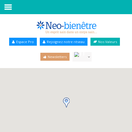
Accueil
Annuaire Bien-être
Espace Pro
Rejoignez notre réseau
Nos Valeurs
Agenda
Newsletters
Services Pro
Services particulier
Blog