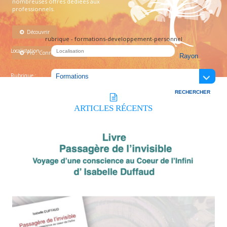
nombreuses offres dédiées aux
professionnels.
Découvrir
rubrique - formations-developpement-personnel
Localistation :
Pro : Connectez-vous !
Rubrique :
ARTICLES
RÉCENTS