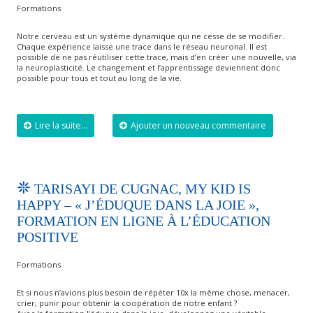
Formations
Notre cerveau est un système dynamique qui ne cesse de se modifier.
Chaque expérience laisse une trace dans le réseau neuronal. Il est
possible de ne pas réutiliser cette trace, mais d’en créer une nouvelle, via
la neuroplasticité. Le changement et l’apprentissage deviennent donc
possible pour tous et tout au long de la vie.
Lire la suite...
Ajouter un nouveau commentaire
TARISAYI DE CUGNAC, MY KID IS
HAPPY – « J’ÉDUQUE DANS LA JOIE »,
FORMATION EN LIGNE À L’ÉDUCATION
POSITIVE
Formations
Et si nous n’avions plus besoin de répéter 10x la même chose, menacer,
crier, punir pour obtenir la coopération de notre enfant ?