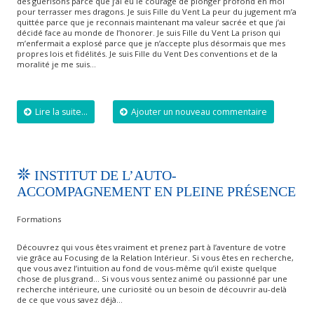
des guérisons parce que j’ai eu le courage de plonger profond en moi
pour terrasser mes dragons. Je suis Fille du Vent​ La peur du jugement m’a
quittée parce que je reconnais maintenant ma valeur sacrée et que j’ai
décidé face au monde de l’honorer. Je suis Fille du Vent​ La prison qui
m’enfermait a explosé parce que je n’accepte plus désormais que mes
propres lois et fidélités. Je suis Fille du Vent​ Des conventions et de la
moralité je me suis…
Lire la suite...
Ajouter un nouveau commentaire
INSTITUT DE L’AUTO-
ACCOMPAGNEMENT EN PLEINE PRÉSENCE
Formations
Découvrez qui vous êtes vraiment et prenez part à l’aventure de votre
vie grâce au Focusing de la Relation Intérieur. Si vous êtes en recherche,
que vous avez l’intuition au fond de vous-même qu’il existe quelque
chose de plus grand… Si vous vous sentez animé ou passionné par une
recherche intérieure, une curiosité ou un besoin de découvrir au-delà
de ce que vous savez déjà…