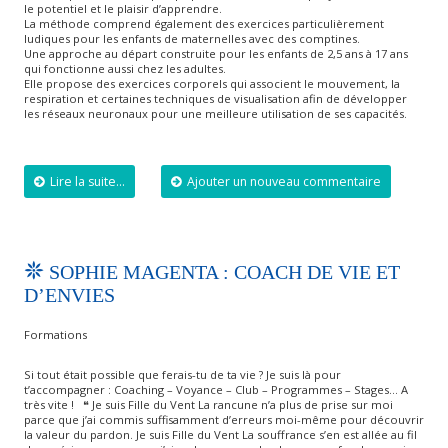
le potentiel et le plaisir d’apprendre.
La méthode comprend également des exercices particulièrement
ludiques pour les enfants de maternelles avec des comptines.
Une approche au départ construite pour les enfants de 2,5 ans à 17 ans
qui fonctionne aussi chez les adultes.
Elle propose des exercices corporels qui associent le mouvement, la
respiration et certaines techniques de visualisation afin de développer
les réseaux neuronaux pour une meilleure utilisation de ses capacités.
Lire la suite...
Ajouter un nouveau commentaire
SOPHIE MAGENTA : COACH DE VIE ET
D’ENVIES
Formations
Si tout était possible que ferais-tu de ta vie ? Je suis là pour
t’accompagner : Coaching – Voyance – Club – Programmes – Stages… A
très vite ! ❝ Je suis Fille du Vent​​ La rancune n’a plus de prise sur moi
parce que j’ai commis suffisamment d’erreurs moi-même pour découvrir
la valeur du pardon. Je suis Fille du Vent​ La souffrance s’en est allée au fil