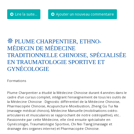
Lire la suite...
Ajouter un nouveau commentaire
PLUME CHARPENTIER, ETHNO-
MÉDECIN DE MÉDECINE
TRADITIONNELLE CHINOISE, SPÉCIALISÉE
EN TRAUMATOLOGIE SPORTIVE ET
GYNÉCOLOGIE
Formations
Plume Charpentier a étudié la Médecine Chinoise durant 4 années dans le
cadre d’un cursus complet, intégrant l’enseignement de tous les outils de
la Médecine Chinoise : Dignostic différentiel de la Médecine Chinoise,
Pharmacopée Chinoise, Acupuncture-Moxibustion, Zheng Gu Tui Na
(massage médical chinois), Médecine Manuelle (mobilisations ostéo-
articulaires et musculaires se rapprochant de notre ostéopathie), etc..
Passionnée par cette Médecine, elle s’est ensuite spécialisée en
Gynécologie, Traumatologie Sportive, Chi Nei Tsang (massage et
drainage des organes interne) et Pharmacopée Chinoise.