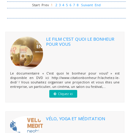
Start
Prev
1
2
3
4
5
6
7
8
Suivant
End
LE FILM C’EST QUOI LE BONHEUR
POUR VOUS
Le documentaire « C’est quoi le bonheur pour vous? » est
disponible en DVD ici http://www.citationbonheur.fr/achetez-le-
dvd/ ! Vous souhaitez organiser une projection et vous êtes une
entreprise, un particulier, un cinéma, un salon ou festival,...
Cliquez ici
VÉLO, YOGA ET MÉDITATION