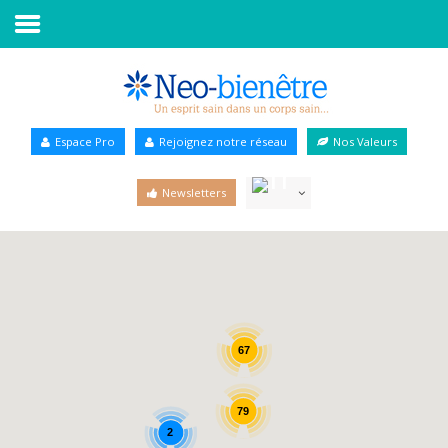
Accueil
Annuaire Bien-être
Espace Pro
Rejoignez notre réseau
Nos Valeurs
Agenda
Newsletters
Services Pro
Services particulier
Blog
67
79
2