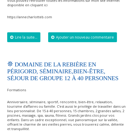
Vous pouvez retrouver toutes les informations sur mon site internet
disponible en cliquant ici
https://annecharlotteb.com
Lire la suite...
Ajouter un nouveau commentaire
DOMAINE DE LA REBIÈRE EN
PÉRIGORD, SÉMINAIRE,BIEN-ÊTRE,
SÉJOUR DE GROUPE 12 À 40 PERSONNES
Formations
Anniversaire, séminaire, sportif, rencontre, bien-être, relaxation,
tourisme d’affaires ou famille. C’est aussi le privilège de travailler dans un
lieu personnalisé. De 15 à 40 personnes, 15 chambres, 2 grandes salles, 2
piscines, massage, spa, sauna, fitness. Grands jardins clos pour vos
enfants. Dans un cadre exceptionnel, vue panoramique sur la vallée,
offrant le charme de ses vieilles pierres, vous trouverez calme, détente
et tranquillité.