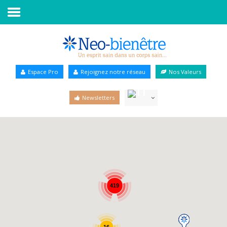
Accueil
Annuaire Bien-être
Espace Pro
Rejoignez notre réseau
Nos Valeurs
Agenda
Newsletters
Services Pro
Services particulier
Blog
419
16