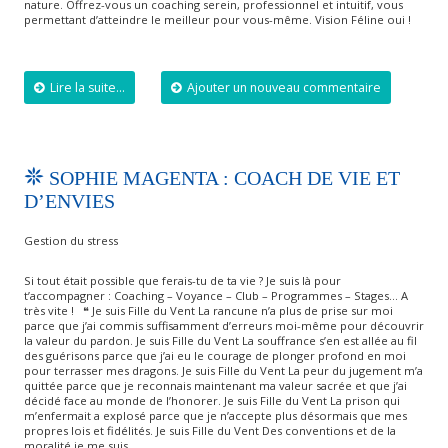
nature. Offrez-vous un coaching serein, professionnel et intuitif, vous
permettant d’atteindre le meilleur pour vous-même. Vision Féline oui !
Lire la suite...
Ajouter un nouveau commentaire
SOPHIE MAGENTA : COACH DE VIE ET
D’ENVIES
Gestion du stress
Si tout était possible que ferais-tu de ta vie ? Je suis là pour
t’accompagner : Coaching – Voyance – Club – Programmes – Stages… A
très vite ! ❝ Je suis Fille du Vent​​ La rancune n’a plus de prise sur moi
parce que j’ai commis suffisamment d’erreurs moi-même pour découvrir
la valeur du pardon. Je suis Fille du Vent​ La souffrance s’en est allée au fil
des guérisons parce que j’ai eu le courage de plonger profond en moi
pour terrasser mes dragons. Je suis Fille du Vent​ La peur du jugement m’a
quittée parce que je reconnais maintenant ma valeur sacrée et que j’ai
décidé face au monde de l’honorer. Je suis Fille du Vent​ La prison qui
m’enfermait a explosé parce que je n’accepte plus désormais que mes
propres lois et fidélités. Je suis Fille du Vent​ Des conventions et de la
moralité je me suis…