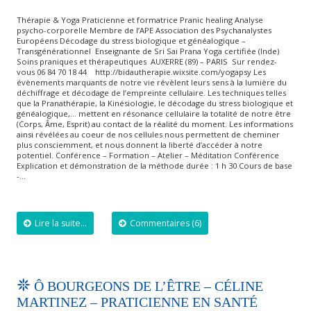
Thérapie & Yoga Praticienne et formatrice Pranic healing Analyse
psycho-corporelle Membre de l’APE Association des Psychanalystes
Européens Décodage du stress biologique et généalogique –
Transgénérationnel Enseignante de Sri Sai Prana Yoga certifiée (Inde)
Soins praniques et thérapeutiques AUXERRE (89) – PARIS Sur rendez-
vous 06 84 70 18 44 http://bidautherapie.wixsite.com/yogapsy Les
évènements marquants de notre vie révèlent leurs sens à la lumière du
déchiffrage et décodage de l’empreinte cellulaire. Les techniques telles
que la Pranathérapie, la Kinésiologie, le décodage du stress biologique et
généalogique,… mettent en résonance cellulaire la totalité de notre être
(Corps, Âme, Esprit) au contact de la réalité du moment. Les informations
ainsi révélées au coeur de nos cellules nous permettent de cheminer
plus consciemment, et nous donnent la liberté d’accéder à notre
potentiel. Conférence – Formation – Atelier – Méditation Conférence
Explication et démonstration de la méthode durée : 1 h 30 Cours de base
-…
Lire la suite...
Commentaires (6)
Ô BOURGEONS DE L’ÊTRE – CÉLINE
MARTINEZ – PRATICIENNE EN SANTÉ