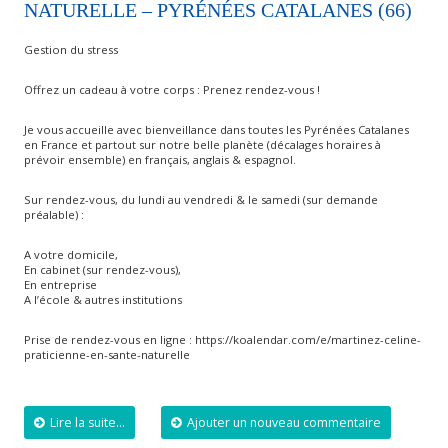
NATURELLE – PYRÉNÉES CATALANES (66)
Gestion du stress
Offrez un cadeau à votre corps : Prenez rendez-vous !
Je vous accueille avec bienveillance dans toutes les Pyrénées Catalanes
en France et partout sur notre belle planète (décalages horaires à
prévoir ensemble) en français, anglais & espagnol.
Sur rendez-vous, du lundi au vendredi & le samedi (sur demande
préalable) :
A votre domicile,
En cabinet (sur rendez-vous),
En entreprise
A l’école & autres institutions
Prise de rendez-vous en ligne : https://koalendar.com/e/martinez-celine-
praticienne-en-sante-naturelle
Lire la suite...
Ajouter un nouveau commentaire