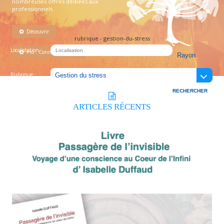
nombreuses offres dédiées aux
professionnels.
Découvrir
rubrique - gestion-du-stress
Localistation :
Pro : Connectez-vous !
Rubrique :
ARTICLES
RÉCENTS