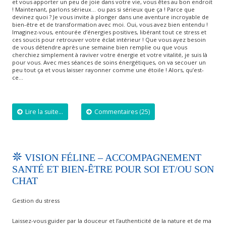
et vous apporter un peu de joie dans votre vie, vous êtes au bon endroit
! Maintenant, parlons sérieux… ou pas si sérieux que ça ! Parce que
devinez quoi ? Je vous invite à plonger dans une aventure incroyable de
bien-être et de transformation avec moi. Oui, vous avez bien entendu !
Imaginez-vous, entourée d’énergies positives, libérant tout ce stress et
ces soucis pour retrouver votre éclat intérieur ! Que vous ayez besoin
de vous détendre après une semaine bien remplie ou que vous
cherchiez simplement à raviver votre énergie et votre vitalité, je suis là
pour vous. Avec mes séances de soins énergétiques, on va secouer un
peu tout ça et vous laisser rayonner comme une étoile ! Alors, qu’est-
ce…
Lire la suite...
Commentaires (25)
VISION FÉLINE – ACCOMPAGNEMENT
SANTÉ ET BIEN-ÊTRE POUR SOI ET/OU SON
CHAT
Gestion du stress
Laissez-vous guider par la douceur et l’authenticité de la nature et de ma