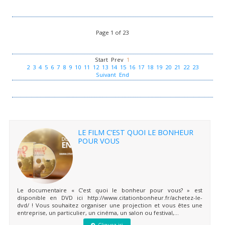
Page 1 of 23
Start
Prev
1
2
3
4
5
6
7
8
9
10
11
12
13
14
15
16
17
18
19
20
21
22
23
Suivant
End
LE FILM C’EST QUOI LE BONHEUR
POUR VOUS
Le documentaire « C’est quoi le bonheur pour vous? » est
disponible en DVD ici http://www.citationbonheur.fr/achetez-le-
dvd/ ! Vous souhaitez organiser une projection et vous êtes une
entreprise, un particulier, un cinéma, un salon ou festival,...