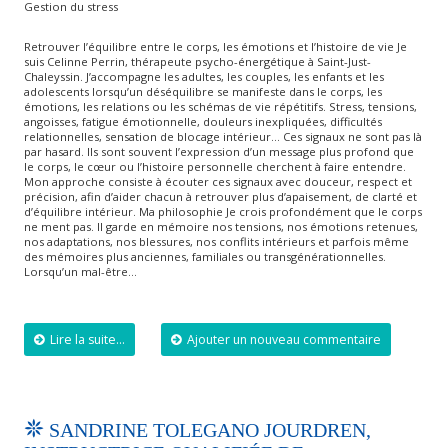
Gestion du stress
Retrouver l’équilibre entre le corps, les émotions et l’histoire de vie Je
suis Celinne Perrin, thérapeute psycho-énergétique à Saint-Just-
Chaleyssin. J’accompagne les adultes, les couples, les enfants et les
adolescents lorsqu’un déséquilibre se manifeste dans le corps, les
émotions, les relations ou les schémas de vie répétitifs. Stress, tensions,
angoisses, fatigue émotionnelle, douleurs inexpliquées, difficultés
relationnelles, sensation de blocage intérieur… Ces signaux ne sont pas là
par hasard. Ils sont souvent l’expression d’un message plus profond que
le corps, le cœur ou l’histoire personnelle cherchent à faire entendre.
Mon approche consiste à écouter ces signaux avec douceur, respect et
précision, afin d’aider chacun à retrouver plus d’apaisement, de clarté et
d’équilibre intérieur. Ma philosophie Je crois profondément que le corps
ne ment pas. Il garde en mémoire nos tensions, nos émotions retenues,
nos adaptations, nos blessures, nos conflits intérieurs et parfois même
des mémoires plus anciennes, familiales ou transgénérationnelles.
Lorsqu’un mal-être…
Lire la suite...
Ajouter un nouveau commentaire
SANDRINE TOLEGANO JOURDREN,