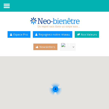
Accueil
Annuaire Bien-être
Espace Pro
Rejoignez notre réseau
Nos Valeurs
Agenda
Newsletters
Services Pro
Services particulier
Blog
4