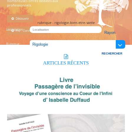
nombreuses offres dédiées aux
professionnels.
Découvrir
rubrique - rigologie-bien-etre-sante
Localistation :
Pro : Connectez-vous !
Rubrique :
ARTICLES
RÉCENTS