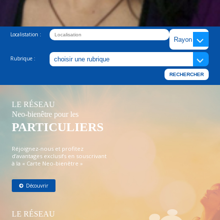
Localistation :
Rubrique :
LE RÉSEAU
Neo-bienêtre pour les
PARTICULIERS
Réjoignez-nous et profitez
d’avantages exclusifs en souscrivant
à la « Carte Neo-bienêtre »
Découvrir
LE RÉSEAU