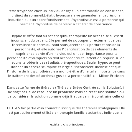
L'état d'hypnose chez un individu désigne un état modifié de conscience,
distinct du sommeil.
L'état d'hypnose arrive généralement après une
induction puis un approfondissement. L'hypnotiseur est la personne qui
permet à l'hypnotisé de parvenir à cet état de conscience
L'hypnose offre tant au patient qu'au thérapeute un accès aisé à l'esprit
inconscient du patient. Elle permet de s'occuper directement de ces
forces inconscientes qui sont sous-jacentes aux perturbations de la
personnalité, et elle autorise l'identification de ces éléments de
l'expérience de vie d'un individu qui ont de l'importance pour la
personnalité et auxquels on doit accorder toute l'attention requise si l'on
souhaite obtenir des résultats thérapeutiques. Seule l'hypnose peut
donner un accès aisé, rapide et large à l'inconscient, inconscient que
l'histoire de la psychothérapie a montré être d'une telle importance dans
le traitement des désordres aigus de la personnalité. »
— Milton Erickson
Dans cette forme de thérapie (
T
hérapie
B
rève
C
entrée sur la
S
olution), il
ne s'agit pas ici de résoudre un problème mais de créer une solution ou
de considérer la solution comme déjà là et parvenir à construire celle-ci.
La TBCS fait partie d'un courant historique des thérapies stratégiques. Elle
est particulièrement utilisée en thérapie familiale autant qu'individuelle.
Il existe trois principes :