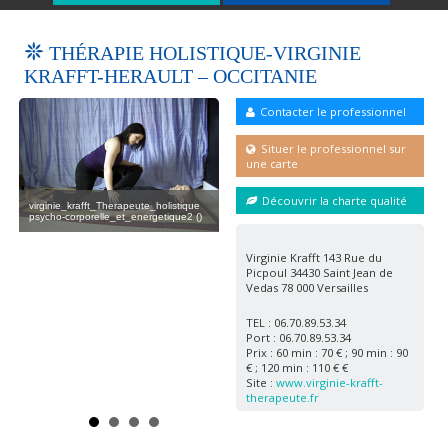
THÉRAPIE HOLISTIQUE-VIRGINIE
KRAFFT-HERAULT – OCCITANIE
Contacter le professionnel
Situer le professionnel sur
une carte
Découvrir la charte qualité
virginie_krafft_Therapeute_holistique
psycho-corporelle_et_energetique2 ()
virginie_krafft_Therapeute_holistique
psycho-corporelle_et_energetique ()
Virginie Krafft 143 Rue du
Picpoul 34430 Saint Jean de
Vedas 78 000 Versailles
TEL : 06.70.89.53.34
Port : 06.70.89.53.34
Prix : 60 min : 70 € ; 90 min : 90
€ ; 120 min : 110 € €
virg
Site :
www.virginie-krafft-
)
psy
therapeute.fr