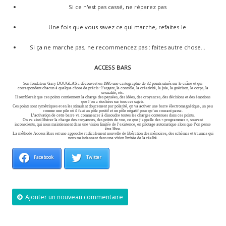
Si ce n'est pas cassé, ne réparez pas
Une fois que vous savez ce qui marche, refaites-le
Si ça ne marche pas, ne recommencez pas : faites autre chose...
ACCESS BARS
Son fondateur Gary DOUGLAS a découvert en 1995 une cartographie de 32 points situés sur le crâne et qui
correspondent chacun à quelque chose de précis : l’argent, le contrôle, la créativité, la joie, la guérison, le corps, la
sexualité, etc.
Il semblerait que ces points contiennent la charge des pensées, des idées, des croyances, des décisions et des émotions
que l’on a stockées sur tous ces sujets.
Ces points sont symétriques et en les stimulant doucement par polarité, on va activer une barre électromagnétique, un peu
comme une pile où il faut un pôle positif et un pôle négatif pour qu’un courant passe.
L’activation de cette barre va commencer à dissoudre toutes les charges contenues dans ces points.
On va ainsi libérer la charge des croyances, des points de vue, ce que j’appelle des « programmes », souvent
inconscients, qui nous maintiennent dans une vision limitée de l’existence, en pilotage automatique alors que l’on pense
être libre.
La méthode Access Bars est une approche radicalement nouvelle de libération des mémoires, des schémas et traumas qui
nous maintiennent dans une vision limitée de la réalité.
Facebook
Twitter
Ajouter un nouveau commentaire