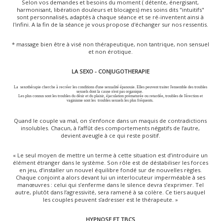
Selon vos demandes et besoins du moment ( détente, énergisant,
harmonisant, libération douleurs et blocages) mes soins dits "intuitifs"
sont personnalisés, adaptés à chaque séance et se ré-inventent ainsi à
l'infini. A la fin de la séance je vous propose d'échanger sur nos ressentis.
* massage bien être à visé non thérapeutique, non tantrique, non sensuel
et non érotique.
LA SEXO - CONJUGOTHERAPIE
La sexothérapie cherche à recréer les conditions d'une sexualité épanouie. Elles peuvent traiter l'ensemble des troubles
sexuels dont la cause n'est pas organique.
Les plus connus sont les troubles du désir et du plaisir, éjaculation prématurée ou retardée, troubles de l'érection et
vaginisme sont les troubles sexuels les plus fréquents.
Quand le couple va mal, on s’enfonce dans un maquis de contradictions
insolubles. Chacun, à l’affût des comportements négatifs de l’autre,
devient aveugle à ce qui reste positif.
« Le seul moyen de mettre un terme à cette situation est d’introduire un
élément étranger dans le système. Son rôle est de déstabiliser les forces
en jeu, d’installer un nouvel équilibre fondé sur de nouvelles règles.
Chaque conjoint a alors devant lui un interlocuteur imperméable à ses
manœuvres : celui qui s’enferme dans le silence devra s’exprimer. Tel
autre, plutôt dans l’agressivité, sera ramené à sa colère. Ce tiers auquel
les couples peuvent s’adresser est le thérapeute. »
HYPNOSE ET TBCS