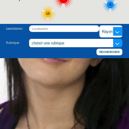
4
13
Localistation :
Rubrique :