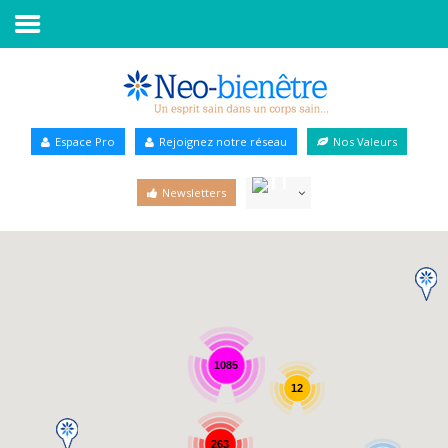
Accueil
Annuaire Bien-être
Espace Pro
Rejoignez notre réseau
Nos Valeurs
Agenda
Newsletters
Services Pro
Services particulier
Blog
1085
12
263