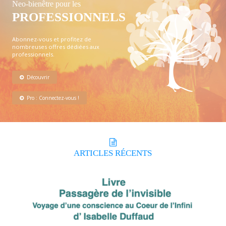
Neo-bienêtre pour les
PROFESSIONNELS
Abonnez-vous et profitez de
nombreuses offres dédiées aux
professionnels.
Découvrir
Pro : Connectez-vous !
ARTICLES
RÉCENTS