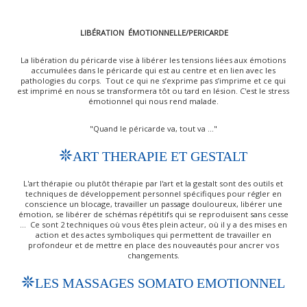
LIBÉRATION ÉMOTIONNELLE/PERICARDE
La libération du péricarde vise à libérer les tensions liées aux émotions
accumulées dans le péricarde qui est au centre et en lien avec les
pathologies du corps. ​ Tout ce qui ne s’exprime pas s’imprime et ce qui
est imprimé en nous se transformera tôt ou tard en lésion. C'est le stress
émotionnel qui nous rend malade.
"Quand le péricarde va, tout va ..."
ART THERAPIE ET GESTALT
L'art thérapie ou plutôt thérapie par l'art et la gestalt sont des outils et
techniques de développement personnel spécifiques pour régler en
conscience un blocage, travailler un passage douloureux, libérer une
émotion, se libérer de schémas répétitifs qui se reproduisent sans cesse
...​ ​ Ce sont 2 techniques où vous êtes plein acteur, où il y a des mises en
action et des actes symboliques qui permettent de travailler en
profondeur et de mettre en place des nouveautés pour ancrer vos
changements.
LES MASSAGES SOMATO EMOTIONNEL