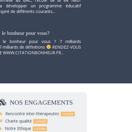
ernelle au BAC, l'école de la vie Neo-
va développer un programme éducatif
spiré de différents courants...
i le bonheur pour vous?
i le bonheur pour vous ? 7 milliards
7 milliards de définitions
RENDEZ-VOUS
TE WWW.CITATIONBONHEUR.FR...
NOS
ENGAGEMENTS
Rencontre inter-thérapeutes
Charte qualité
Notre Ethique