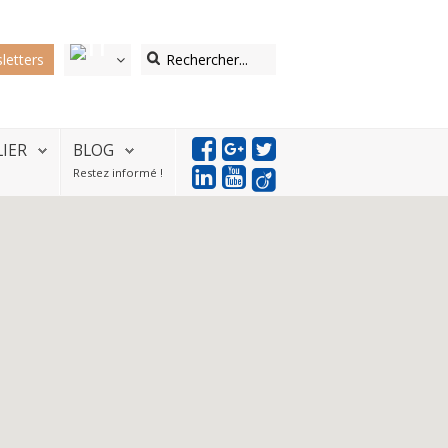
letters
LIER
BLOG
Restez informé !