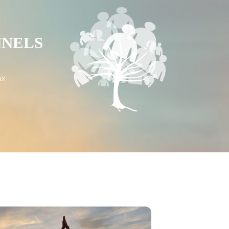
NNELS
ux