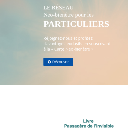
LE RÉSEAU
Neo-bienêtre pour les
PARTICULIERS
Réjoignez-nous et profitez
d’avantages exclusifs en souscrivant
à la « Carte Neo-bienêtre »
Découvrir