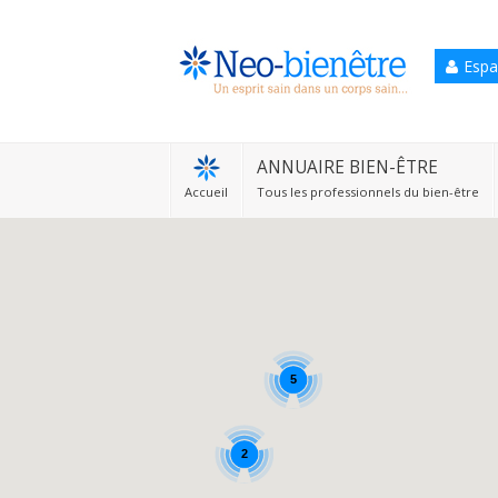
Espa
Accueil
Annuaire Bien-être
ANNUAIRE BIEN-ÊTRE
Accueil
Tous les professionnels du bien-être
Agenda
Services Pro
Services particulier
Blog
5
2