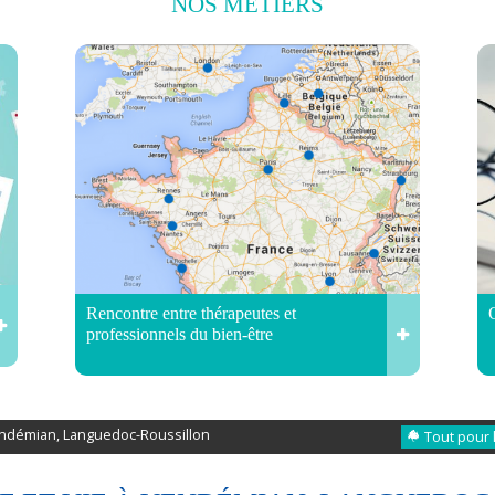
NOS
MÉTIERS
Rencontre entre thérapeutes et
professionnels du bien-être
Vendémian, Languedoc-Roussillon
Tout pour 