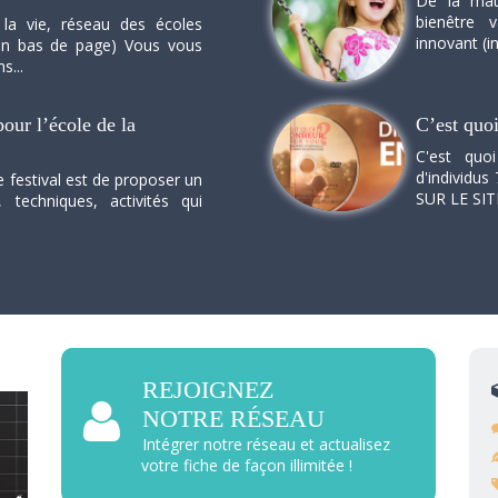
De la mat
bienêtre 
 la vie, réseau des écoles
innovant (in
n en bas de page) Vous vous
s...
our l’école de la
C’est quo
C'est quo
d'individus 
e festival est de proposer un
SUR LE SI
, techniques, activités qui
REJOIGNEZ
NOTRE RÉSEAU
Intégrer notre réseau et actualisez
votre fiche de façon illimitée !