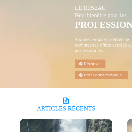
LE RÉSEAU
Neo-bienêtre pour les
PROFESSIO
Abonnez-vous et profitez de
nombreuses offres dédiées a
professionnels.
Découvrir
Pro : Connectez-vous !
ARTICLES
RÉCENTS