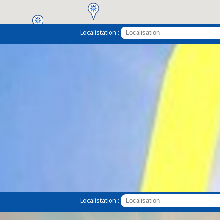
Localistation :
2
Localistation :