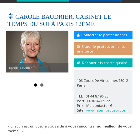
CAROLE BAUDRIER, CABINET LE
TEMPS DU SOI À PARIS 12ÈME
Contacter le professionnel
Situer le professionnel sur
une carte
Découvrir la charte qualité
carole_baudrier ()
caro
carole_baudrier2 ()
106 Cours De Vincennes 75012
Paris
TEL : 01 44 87 96 83
Port : 06 07 44 85 22
Prix : Me contacter €
Site :
www.letempsdusoi.com
« Chacun est unique, je vous aide à vous rencontrer au meilleur de vous-
même ! »