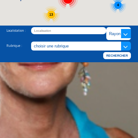
4
13
Localistation :
Rubrique :