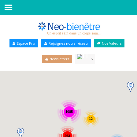
Accueil
Annuaire Bien-être
Espace Pro
Rejoignez notre réseau
Nos Valeurs
Agenda
Newsletters
Services Pro
Services particulier
Blog
1085
12
263