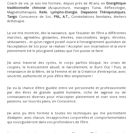
Coach de vie, je suis me formée, depuis près de 40 ans, en
Energétique
traditionnelle chinoise
(Acupuncture, massages Tuina, Réflexologie,
Magnétothérapie),
Reiki
,
Lympho-Energie
,
Diapasons Thérapeutiques
,
Tango
Conscience de Soi,
PNL, A.T.,
Constellations familiales, Ateliers
Arthérapie.
La vie m’a montrée, dès la naissance, que l’escalier de l’Etre a différentes
marches, agréables, glissantes, élevées, inaccessibles, larges, étroites,
séduisantes… et qu’un regard positif ouvre à l’enseignement quotidien de
l’acceptation de Soi pour se réaliser ! Accepter son incarnation et la vivre
pleinement est le plus grand cadeau que l’on puisse se faire.
J’ai ainsi traversé des cycles, le corps parfois bloqué, les crises de
couples, le licenciement abusif, le harcèlement, le Burn Out ! Puis, la
renaissance de la Mère, de la Femme et de la Créatrice d’entreprise, avec
sincérité, authenticité et joie d’Etre Moi simplement !
J’ai eu la chance d’être guidée entre vie personnelle et professionnelle
par des êtres de grande qualité humaine, riche de sagesse ou de
connaissances diverses pour m’accepter pleinement et oser vivre mes
passions, sur tous les plans, en Conscience.
J’ai ainsi pu être formée à toutes les techniques qui me permettent
d’adapter, avec chacun, les approches corporelles et comportementales
qui vous guideront dans vos profondeurs de l’Etre.