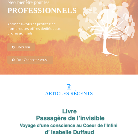
Neo-bienêtre pour les
PROFESSIONNELS
Abonnez-vous et profitez de
nombreuses offres dédiées aux
professionnels.
Découvrir
Pro : Connectez-vous !
ARTICLES
RÉCENTS