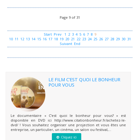
Page 9 of 31
Start
Prev
1
2
3
4
5
6
7
8
9
10
11
12
13
14
15
16
17
18
19
20
21
22
23
24
25
26
27
28
29
30
31
Suivant
End
LE FILM C’EST QUOI LE BONHEUR
POUR VOUS
Le documentaire « C’est quoi le bonheur pour vous? » est
disponible en DVD ici http://www.citationbonheur.fr/achetez-le-
dvd/ ! Vous souhaitez organiser une projection et vous êtes une
entreprise, un particulier, un cinéma, un salon ou festival,...
Cliquez ici