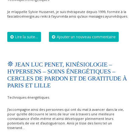
Je m’appelle Sylvie Hussenet, je suis thérapeute depuis 1999, formée à la
fasciabioénergie,au reiki à l’ayurvéda ainsi qu’aux massages ayurvédiques.
Lire la suite...
Ajouter un nouveau commentaire
JEAN LUC PENET, KINÉSIOLOGIE –
HYPERSENS – SOINS ÉNERGÉTIQUES –
CERCLES DE PARDON ET DE GRATITUDE À
PARIS ET LILLE
Techniques énergétiques
J’accompagne ainsi des personnes qui ont du mal à avancer dans la vie,
pour qu’elle découvre le sens de leur vie à travers une meilleure
connaissance d’elle-même et ainsi développer pleinement leurs
potentiels de vie et d’autoguérison. Ainsi je tisse des liens tel un
tisserand…