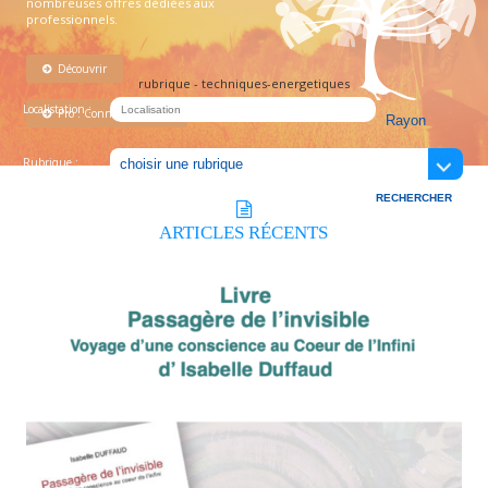
nombreuses offres dédiées aux
professionnels.
Découvrir
rubrique - techniques-energetiques
Localistation :
Pro : Connectez-vous !
Rubrique :
ARTICLES
RÉCENTS