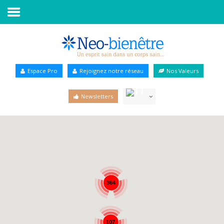
Accueil
Annuaire Bien-être
Espace Pro
Rejoignez notre réseau
Nos Valeurs
Agenda
Newsletters
Services Pro
Services particulier
Blog
364
107