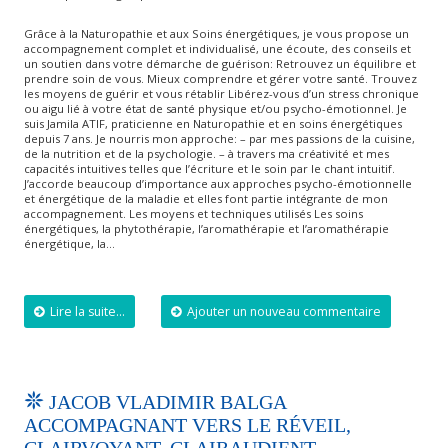
Grâce à la Naturopathie et aux Soins énergétiques, je vous propose un
accompagnement complet et individualisé, une écoute, des conseils et
un soutien dans votre démarche de guérison: Retrouvez un équilibre et
prendre soin de vous. Mieux comprendre et gérer votre santé.​ Trouvez
les moyens de guérir et vous rétablir Libérez-vous d’un stress chronique
ou aigu lié à votre état de santé physique et/ou psycho-émotionnel. Je
suis Jamila ATIF, praticienne en Naturopathie et en soins énergétiques
depuis 7 ans. Je nourris mon approche: – par mes passions de la cuisine,
de la nutrition et de la psychologie. – à travers ma créativité et mes
capacités intuitives telles que l’écriture et le soin par le chant intuitif.
J’accorde beaucoup d’importance aux approches psycho-émotionnelle
et énergétique de la maladie et elles font partie intégrante de mon
accompagnement. Les moyens et techniques utilisés ​Les soins
énergétiques, la phytothérapie, l’aromathérapie et l’aromathérapie
énergétique, la…
Lire la suite...
Ajouter un nouveau commentaire
JACOB VLADIMIR BALGA
ACCOMPAGNANT VERS LE RÉVEIL,