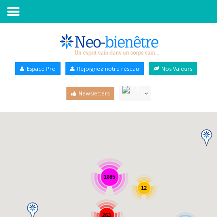
Accueil
Annuaire Bien-être
Espace Pro
Rejoignez notre réseau
Nos Valeurs
Agenda
Newsletters
Services Pro
Services particulier
Blog
1085
12
263