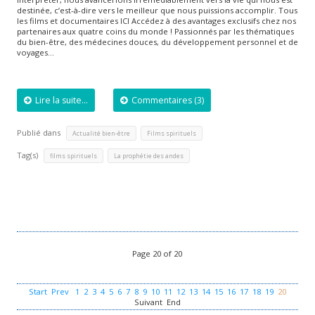
destinée, c’est-à-dire vers le meilleur que nous puissions accomplir. Tous
les films et documentaires ICI Accédez à des avantages exclusifs chez nos
partenaires aux quatre coins du monde ! Passionnés par les thématiques
du bien-être, des médecines douces, du développement personnel et de
voyages…
Lire la suite...
Commentaires (3)
Publié dans
,
Actualité bien-être
Films spirituels
Tag(s)
,
films spirituels
La prophétie des andes
Page 20 of 20
Start
Prev
1
2
3
4
5
6
7
8
9
10
11
12
13
14
15
16
17
18
19
20
Suivant
End