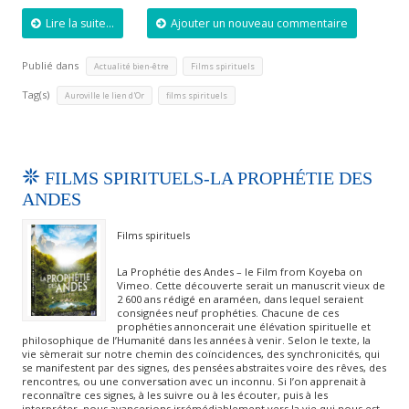
Lire la suite...
Ajouter un nouveau commentaire
Publié dans
,
Actualité bien-être
Films spirituels
Tag(s)
,
Auroville le lien d'Or
films spirituels
FILMS SPIRITUELS-LA PROPHÉTIE DES
ANDES
Films spirituels
La Prophétie des Andes – le Film from Koyeba on
Vimeo. Cette découverte serait un manuscrit vieux de
2 600 ans rédigé en araméen, dans lequel seraient
consignées neuf prophéties. Chacune de ces
prophéties annoncerait une élévation spirituelle et
philosophique de l’Humanité dans les années à venir. Selon le texte, la
vie sèmerait sur notre chemin des coïncidences, des synchronicités, qui
se manifestent par des signes, des pensées abstraites voire des rêves, des
rencontres, ou une conversation avec un inconnu. Si l’on apprenait à
reconnaître ces signes, à les suivre ou à les écouter, puis à les
interpréter, nous avancerions irrémédiablement vers la vie qui nous est