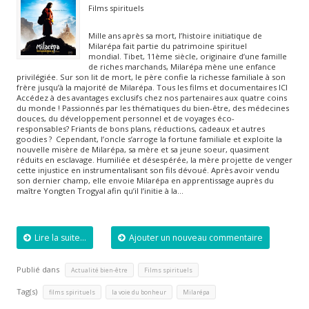
Films spirituels
Mille ans après sa mort, l’histoire initiatique de
Milarépa fait partie du patrimoine spirituel
mondial. Tibet, 11ème siècle, originaire d’une famille
de riches marchands, Milarépa mène une enfance
privilégiée. Sur son lit de mort, le père confie la richesse familiale à son
frère jusqu’à la majorité de Milarépa. Tous les films et documentaires ICI
Accédez à des avantages exclusifs chez nos partenaires aux quatre coins
du monde ! Passionnés par les thématiques du bien-être, des médecines
douces, du développement personnel et de voyages éco-
responsables? Friants de bons plans, réductions, cadeaux et autres
goodies ? Cependant, l’oncle s’arroge la fortune familiale et exploite la
nouvelle misère de Milarépa, sa mère et sa jeune soeur, quasiment
réduits en esclavage. Humiliée et désespérée, la mère projette de venger
cette injustice en instrumentalisant son fils dévoué. Après avoir vendu
son dernier champ, elle envoie Milarépa en apprentissage auprès du
maître Yongten Trogyal afin qu’il l’initie à la…
Lire la suite...
Ajouter un nouveau commentaire
Publié dans
,
Actualité bien-être
Films spirituels
Tag(s)
,
,
films spirituels
la voie du bonheur
Milarépa