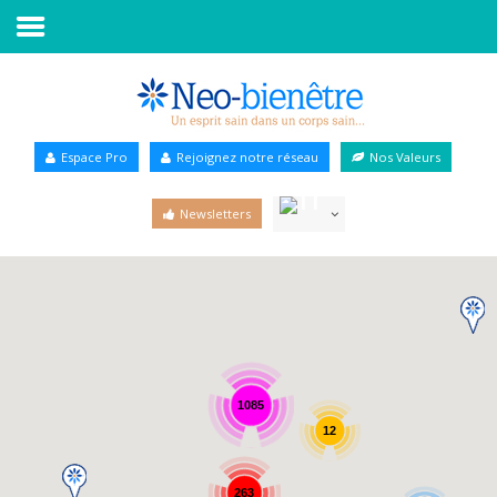
Accueil
Annuaire Bien-être
Espace Pro
Rejoignez notre réseau
Nos Valeurs
Agenda
Newsletters
Services Pro
Services particulier
Blog
1085
12
263