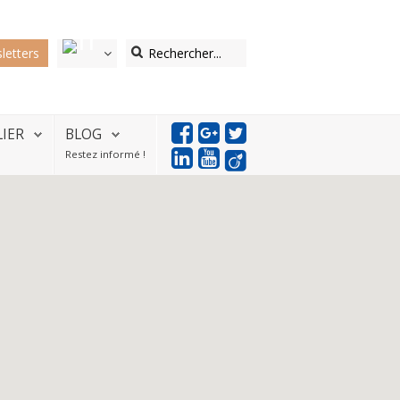
letters
LIER
BLOG
Restez informé !