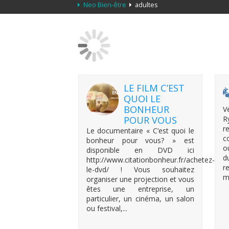
Neo Bien-être
adultes
LE FILM C’EST
QUOI LE
BONHEUR
V
POUR VOUS
R
r
Le documentaire « C’est quoi le
c
bonheur pour vous? » est
o
disponible en DVD ici
d
http://www.citationbonheur.fr/achetez-
r
le-dvd/ ! Vous souhaitez
m
organiser une projection et vous
êtes une entreprise, un
particulier, un cinéma, un salon
ou festival,...