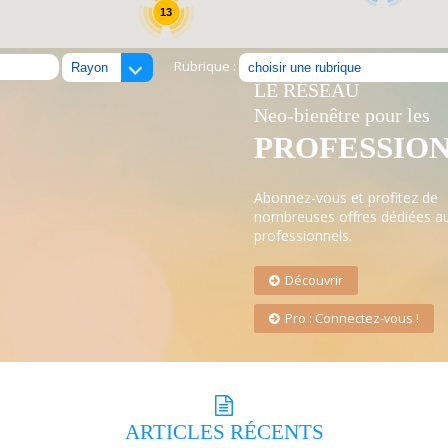
13
Rubrique :
LE RÉSEAU
Neo-bienêtre pour les
PROFESSIO
Abonnez-vous et profitez de
nombreuses offres dédiées a
professionnels.
Découvrir
Pro : Connectez-vous !
ARTICLES
RÉCENTS