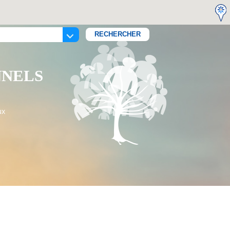
NNELS
ux