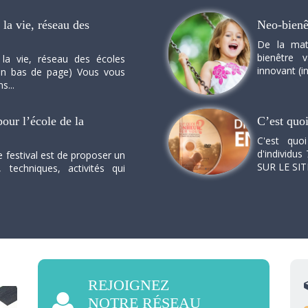
la vie, réseau des
Neo-bienê
De la mat
bienêtre 
 la vie, réseau des écoles
innovant (in
n en bas de page) Vous vous
s...
our l’école de la
C’est quo
C'est quo
d'individus 
e festival est de proposer un
SUR LE SI
, techniques, activités qui
REJOIGNEZ
NOTRE RÉSEAU