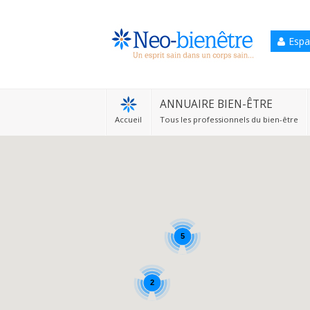
Espa
Accueil
Annuaire Bien-être
ANNUAIRE BIEN-ÊTRE
Accueil
Tous les professionnels du bien-être
Agenda
Services Pro
Services particulier
Blog
5
2