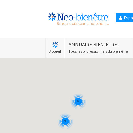
Espa
Accueil
Annuaire Bien-être
ANNUAIRE BIEN-ÊTRE
Accueil
Tous les professionnels du bien-être
Agenda
Services Pro
Services particulier
Blog
5
2