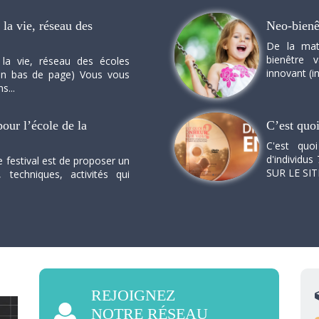
la vie, réseau des
Neo-bienê
De la mat
bienêtre 
 la vie, réseau des écoles
innovant (in
n en bas de page) Vous vous
s...
our l’école de la
C’est quo
C'est quo
d'individus 
e festival est de proposer un
SUR LE SI
, techniques, activités qui
REJOIGNEZ
NOTRE RÉSEAU