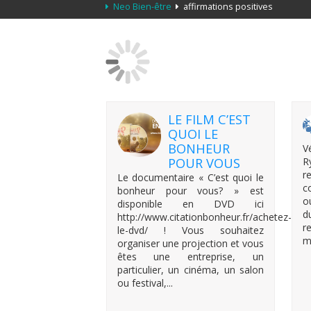
Neo Bien-être
affirmations positives
LE FILM C’EST
QUOI LE
BONHEUR
V
POUR VOUS
R
r
Le documentaire « C’est quoi le
c
bonheur pour vous? » est
o
disponible en DVD ici
d
http://www.citationbonheur.fr/achetez-
r
le-dvd/ ! Vous souhaitez
m
organiser une projection et vous
êtes une entreprise, un
particulier, un cinéma, un salon
ou festival,...