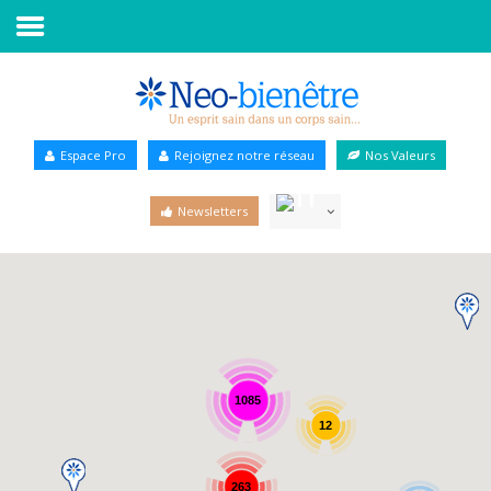
Accueil
Annuaire Bien-être
Espace Pro
Rejoignez notre réseau
Nos Valeurs
Agenda
Newsletters
Services Pro
Services particulier
Blog
1085
12
263