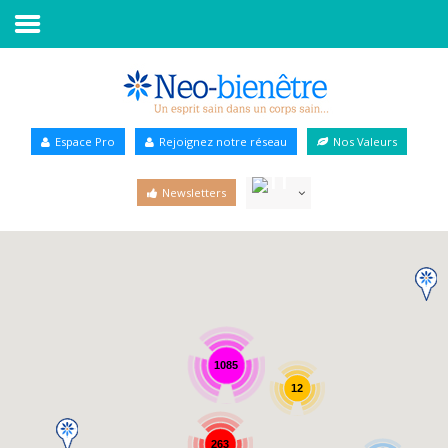
Accueil
Annuaire Bien-être
Espace Pro
Rejoignez notre réseau
Nos Valeurs
Agenda
Newsletters
Services Pro
Services particulier
Blog
1085
12
263