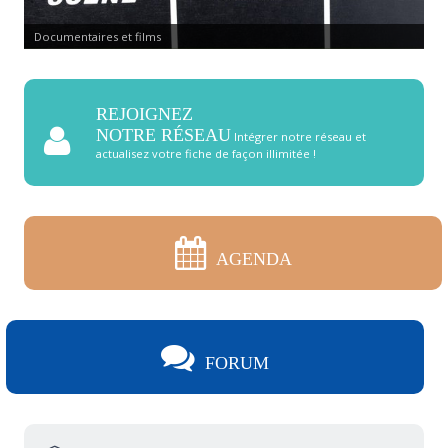
Ecole de la vie
REJOIGNEZ
NOTRE RÉSEAU
Intégrer notre réseau et
actualisez votre fiche de façon illimitée !
AGENDA
FORUM